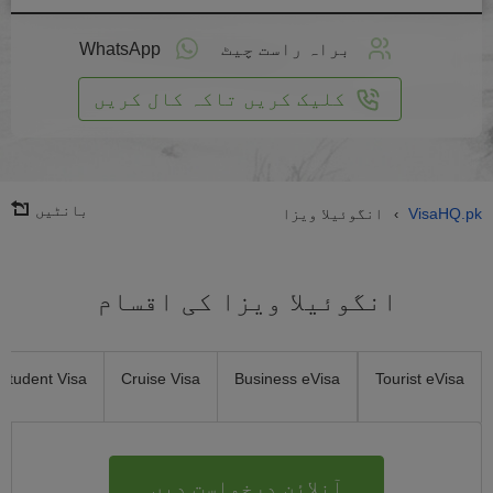
لائن
واست
براہ راست چیٹ
WhatsApp
یں
کلیک کریں تاکہ کال کریں
بانٹیں
VisaHQ.pk
انگوئیلا ویزا
›
انگوئیلا ویزا کی اقسام
Student Visa
Cruise Visa
Business eVisa
Tourist eVisa
آنلائن درخواست دیں