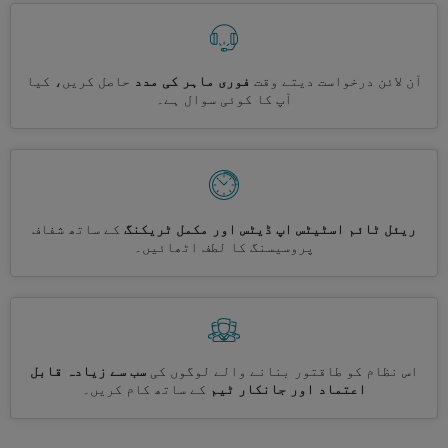
آن لائن درخواست دیتے وقت
فوری ماہر کی مدد
حاصل کریں، کیا
آپ کا کوئی سوال ہے۔
ریئل ٹائم اسٹیٹس اپ ڈیٹس اور مکمل ٹریکنگ
کے ساتھ شفاف
پروسیسنگ کا لطف اٹھائیں۔
اس نظام کو طاقتور بنانے والے لوگوں کی
سب سے زیادہ قابل
اعتماد اور جانکار ٹیم
کے ساتھ کام کریں۔