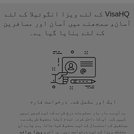
VisaHQ کے لئے ویزا انگوئیلا کے لئے
آسان، سمجھنے میں آسان اور مسافرین
کے لئے بنایا گیا ہے۔
ایک اور مکمل شدہ درخواست فارم
ہم آپ سے بار بار معلومات درج کرنے کے لیے کبھی نہیں
کہیں گے۔ آپ کا داخل کردہ تمام ڈیٹا محفوظ طریقے سے
مستقبل کے استعمال کے لیے محفوظ کیا جاتا ہے، چاہے آپ
مختلف ویزا کے لیے درخواست دیں۔ یہ آخری
ویزا برائے