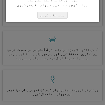
سرور روحانی دنیا میں ہے۔
براہ کرم، بعد میں دوبارہ کوشش کریں
ایک ساتھ کئی ویزے درخواست کریں
خود بخود، تکراری معلومات
صفحہ تازہ کریں
درج کرنے کی ضرورت نہیں ہے
آپ کی انگوئیلا ویزا درخواست کو
3 آسان مراحل میں کم کریں:
پرنٹ کریں، دستخط کریں اور بھیجیں
(ان بائنڈ اور واپسی
ہونے والے شپنگ لیبل خود بخود تیار ہوتے ہیں)
پرنٹر کی ضرورت کے بغیر
اپنی ڈیجیٹل تصویریں اپ لوڈ کریں
اور دوبارہ استعمال کریں