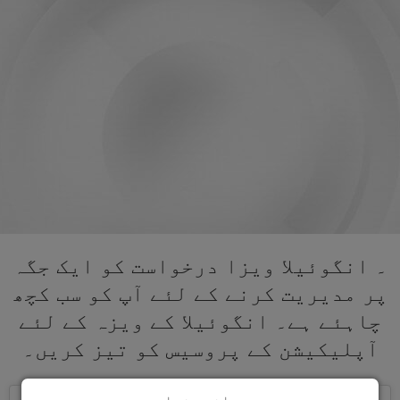
۔ انگوئیلا ویزا درخواست کو ایک جگہ
پر مدیریت کرنے کے لئے آپ کو سب کچھ
چاہئے ہے۔ انگوئیلا کے ویزہ کے لئے
آپلیکیشن کے پروسیس کو تیز کریں۔