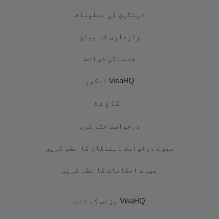
شینگین کی معلومات
رازداری کا بیان
خدمت کی شرائط
VisaHQ اسکور
اکاؤنٹ
درخواست ختم کرو
میرے درخواست دہندگان کا نظم کریں
میرے احکامات کا نظم کریں
VisaHQ بزنس کے لئے