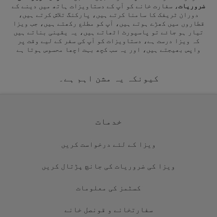
ضروریات
، سفارت خانے کو آپ کے دستاویزات ہاتھ میں دینے کے
دوران ٹریفک کا سامنا کرتے ہیں، پارکنگ تلاش کرتے ہیں،
قطاروں میں کھڑے ہوتے ہیں، آپ کو مطلع رکھتے ہیں، جب ویزا
تیار ہو جائے تو پاسپورٹ اٹھاتے ہیں، یہ یقینی بناتے ہیں
کہ ویزا درست ہے، دستاویزات کو آپ کی سفر کے لیے وقت پر
واپس بھیجتے ہیں، اور یہ سب کچھ بہت اچھا محسوس ہوتا ہے
کیونکہ یہ مشن اہم ہے۔
خدمات
ویزا کے لئے درخواست کریں
ویزا کی ضروریات کی جانچ پڑتال کریں
کسٹمز کی معلومات
سفارتخانے و قونصل خانے