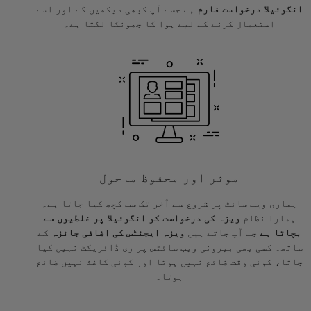
انگوئیلا درخواست فارم
ہے جسے آپ کبھی دیکھیں گے اور اسے
استعمال کرنے کے لیے ہوا کا جھونکا لگتا ہے۔
موثر اور محفوظ ماحول
ہماری ویب سائٹ پر شروع سے آخر تک سب کچھ کیا جاتا ہے۔
ہمارا نظام
ویزہ کی درخواست کو انگوئیلا پر غلطیوں سے
بچاتا ہے
جب آپ جاتے ہیں
ویزہ ایجنٹس کی اضافی جائزہ
کے
ساتھ۔ کسی بھی بیرونی ویب سائٹس پر ری ڈائریکٹ نہیں کیا
جاتا، کوئی وقت ضائع نہیں ہوتا اور کوئی کاغذ نہیں ضائع
ہوتا۔