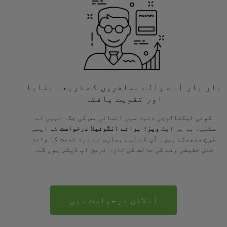
بار بار آنے والے مسافروں کے ذریعہ بنایا
اور تقویت یافتہ
کوئی ٹیکنالوجی دنیا میں انسانی مس کی جگہ نہیں لے
سکتی۔ ہم ہر ایک
ویزا برائے انگوئیلا درخواست
کو اپنی
طرح سمجھتے ہیں۔ آپ کے لیے ہماری بے درد خدمت کا واحد
خلل حقیقی وقت کی حالت کی تازہ ترین اپ ڈیٹس ہوں گے۔
آنلائن درخواست دیں