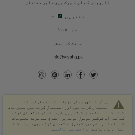
کاروبار کے لیے: ورک ویزے اور منتقلی
دفتریں
سوالات؟
سائٹ کا نقشہ
info@visahq.pk
ہم آپ کے تجربے کو بڑھانے کے لئے کوکیز کا
استعمال کرتے ہیں اور استعمال کرنے میں ہمیں مدد
کرنے کے لۓ استعمال کرتے ہیں. اس سائٹ کو استعمال کرنے
کے لۓ، آپ کوکیز موصول ہونے پر اتفاق ہے. مزید معلومات
کے لئے کہ ہم کس طرح کوکیز استعمال کرتے ہیں، براہ کرم
© 2003-2026 VisaHQ.com، انک. تمام حقوق محفوظ ہیں۔
ہماری پڑھ پڑھیں
پرائیویسی پالیسی
.
VisaHQ اور VisaHQ لوگو VisaHQ.com، انک. کے درجہ بند