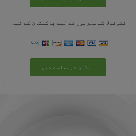
انگوئیلا کے شہریوں کے لیے
پاکستان
کے
فیس
آنلائن درخواست دیں