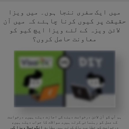
میں ایک سفری ننجا ہوں۔ میں ویزا
حقیقت پر کیوں کرنا چاہئے کہ میں آن
لائن ویزہ کے لئے ویزا ایچ کیو کو
معاونت حاصل کروں؟
ہم آپ کو آن لائن درخواست دینے کی اجازت دیتے ہیں، درخواست
کے عمل کو رہنمائی کرتے ہیں، سوالات کا جواب دیتے ہیں،
درخواست کو خطا سے پاک کرتے ہیں مطابق
انگوئیلا ویزا کی