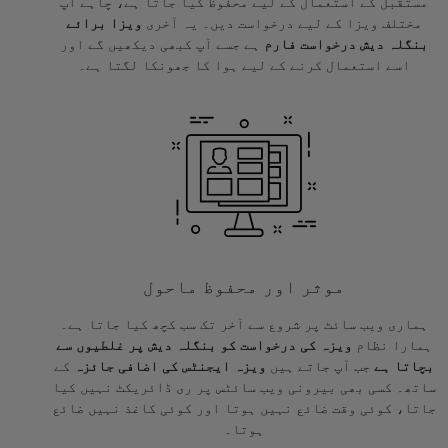
مستقبل کے استعمال کے لیے محفوظ کیا جاتا ہے، چاہے آپ
مختلف ویزا کے لیے درخواست دیں۔ یہ آخری
ویزا برائے
بنگلہ دیش درخواست فارم
ہے جسے آپ کبھی دیکھیں گے اور
اسے استعمال کرنے کے لیے ہوا کا جھونکا لگتا ہے۔
موثر اور محفوظ ماحول
ہماری ویب سائٹ پر شروع سے آخر تک سب کچھ کیا جاتا ہے۔
ہمارا نظام
ویزہ کی درخواست کو بنگلہ دیش پر غلطیوں سے
بچاتا ہے
جب آپ جاتے ہیں
ویزہ ایجنٹس کی اضافی جائزہ
کے
ساتھ۔ کسی بھی بیرونی ویب سائٹس پر ری ڈائریکٹ نہیں کیا
جاتا، کوئی وقت ضائع نہیں ہوتا اور کوئی کاغذ نہیں ضائع
ہوتا۔