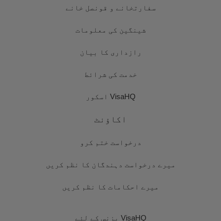
سفارتخانے و قونصل خانے
شینگین کی معلومات
رازداری کا بیان
خدمت کی شرائط
VisaHQ اسکور
اکاؤنٹ
درخواست ختم کرو
میرے درخواست دہندگان کا نظم کریں
میرے احکامات کا نظم کریں
VisaHQ بزنس کے لئے