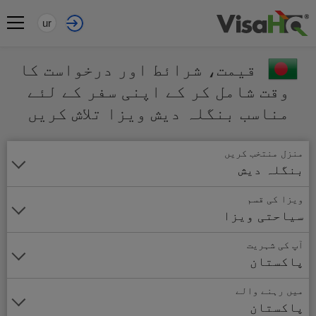
ur
قیمت، شرائط اور درخواست کا
وقت شامل کر کے اپنی سفر کے لئے
مناسب بنگلہ دیش ویزا تلاش کریں
منزل منتخب کریں
بنگلہ دیش
ویزا کی قسم
سیاحتی ویزا
آپ کی شہریت
پاکستان
میں رہنے والے
پاکستان