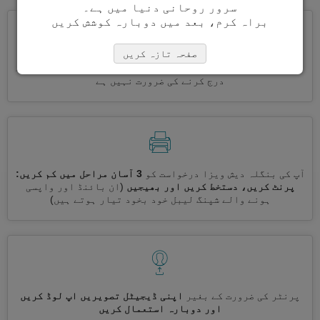
سرور روحانی دنیا میں ہے۔
براہ کرم، بعد میں دوبارہ کوشش کریں
صفحہ تازہ کریں
ایک ساتھ کئی ویزے درخواست کریں
خود بخود، تکراری معلومات
درج کرنے کی ضرورت نہیں ہے
آپ کی بنگلہ دیش ویزا درخواست کو
3 آسان مراحل میں کم کریں:
پرنٹ کریں، دستخط کریں اور بھیجیں
(ان بائنڈ اور واپسی
ہونے والے شپنگ لیبل خود بخود تیار ہوتے ہیں)
پرنٹر کی ضرورت کے بغیر
اپنی ڈیجیٹل تصویریں اپ لوڈ کریں
اور دوبارہ استعمال کریں