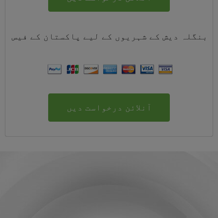
بنگلہ دیش کے شہریوں کے لیے
پاکستان
کے
فیس
آنلائن درخواست دیں