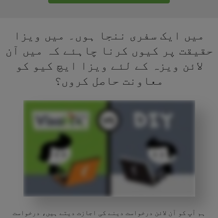
میں ایک سفری ننجا ہوں۔ میں ویزا
حقیقت پر کیوں کرنا چاہئے کہ میں آن
لائن ویزہ کے لئے ویزا ایچ کیو کو
معاونت حاصل کروں؟
ہم آپ کو آن لائن درخواست دینے کی اجازت دیتے ہیں، درخواست