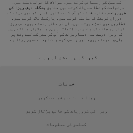
کے عمل کو رہنمائی کرتے ہیں، سوالات کا جواب دیتے ہیں،
درخواست کو خطا سے پاک کرتے ہیں مطابق
بنگلہ دیش ویزا کی
ضروریات
، سفارت خانے کو آپ کے دستاویزات ہاتھ میں دینے کے
دوران ٹریفک کا سامنا کرتے ہیں، پارکنگ تلاش کرتے ہیں،
قطاروں میں کھڑے ہوتے ہیں، آپ کو مطلع رکھتے ہیں، جب ویزا
تیار ہو جائے تو پاسپورٹ اٹھاتے ہیں، یہ یقینی بناتے ہیں
کہ ویزا درست ہے، دستاویزات کو آپ کی سفر کے لیے وقت پر
واپس بھیجتے ہیں، اور یہ سب کچھ بہت اچھا محسوس ہوتا ہے
کیونکہ یہ مشن اہم ہے۔
خدمات
ویزا کے لئے درخواست کریں
ویزا کی ضروریات کی جانچ پڑتال کریں
کسٹمز کی معلومات