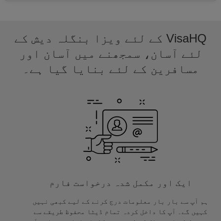
VisaHQ کے لئے ویزا بنگلہ دیش کے
لئے آسان، سمجھنے میں آسان اور
مسافرین کے لئے بنایا گیا ہے۔
ایک اور مکمل شدہ درخواست فارم
ہم آپ سے بار بار معلومات درج کرنے کے لیے کبھی نہیں
کہیں گے۔ آپ کا داخل کردہ تمام ڈیٹا محفوظ طریقے سے