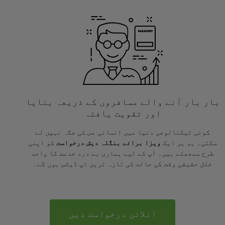
بار بار آنے والے مسافروں کے ذریعہ بنایا
اور تقویت یافتہ
کوئی ٹیکنالوجی دنیا میں انسانی مس کی جگہ نہیں لے
سکتی۔ ہم ہر ایک
ویزا برائے بنگلہ دیش درخواست
کو اپنی
طرح سمجھتے ہیں۔ آپ کے لیے ہماری بے درد خدمت کا واحد
خلل حقیقی وقت کی حالت کی تازہ ترین اپ ڈیٹس ہوں گے۔
آنلائن درخواست دیں