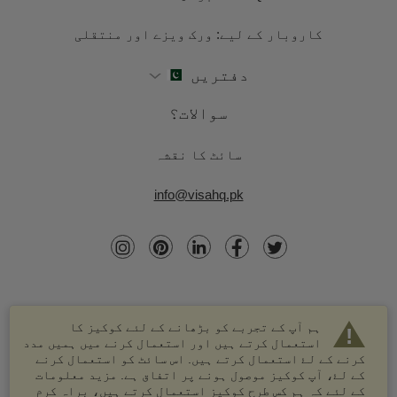
کاروبار کے لیے: ورک ویزے اور منتقلی
دفتریں
سوالات؟
سائٹ کا نقشہ
info@visahq.pk
ہم آپ کے تجربے کو بڑھانے کے لئے کوکیز کا
استعمال کرتے ہیں اور استعمال کرنے میں ہمیں مدد
کرنے کے لۓ استعمال کرتے ہیں. اس سائٹ کو استعمال کرنے
کے لۓ، آپ کوکیز موصول ہونے پر اتفاق ہے. مزید معلومات
کے لئے کہ ہم کس طرح کوکیز استعمال کرتے ہیں، براہ کرم