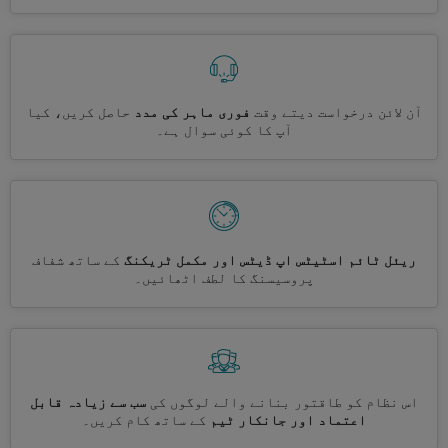
آن لائن درخواست دیتے وقت
فوری ماہر کی مدد
حاصل کریں، کیا
آپ کا کوئی سوال ہے۔
ریئل ٹائم اسٹیٹس اپ ڈیٹس اور مکمل ٹریکنگ
کے ساتھ شفاف
پروسیسنگ کا لطف اٹھائیں۔
اس نظام کو طاقتور بنانے والے لوگوں کی
سب سے زیادہ قابل
اعتماد اور جانکار ٹیم
کے ساتھ کام کریں۔