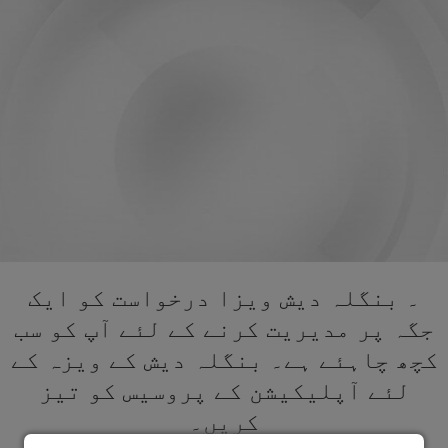
۔ بنگلہ دیش ویزا درخواست کو ایک
جگہ پر مدیریت کرنے کے لئے آپ کو سب
کچھ چاہئے ہے۔ بنگلہ دیش کے ویزہ کے
لئے آپلیکیشن کے پروسیس کو تیز
کریں۔