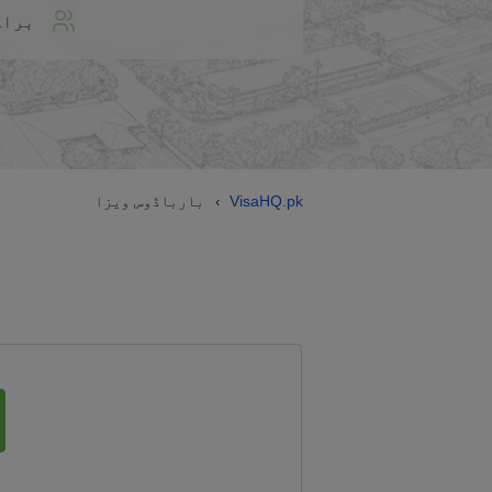
براہ
VisaHQ.pk
بارباڈوس ویزا
›