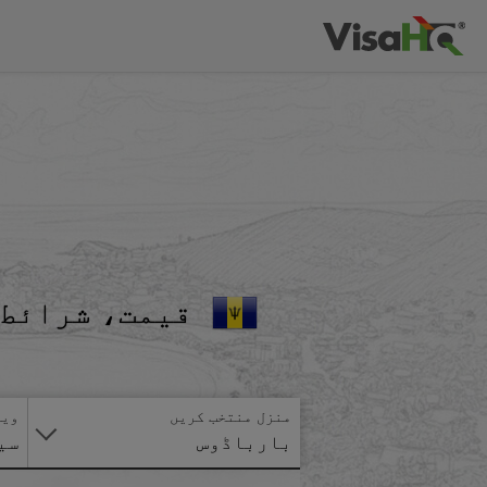
قیمت، شرائط 
منزل منتخب کریں
ویز
بارباڈوس
سی