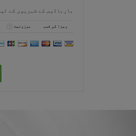
بارباڈوس کے شہریوں کے لی
ویزا کی قسم
موزونیت