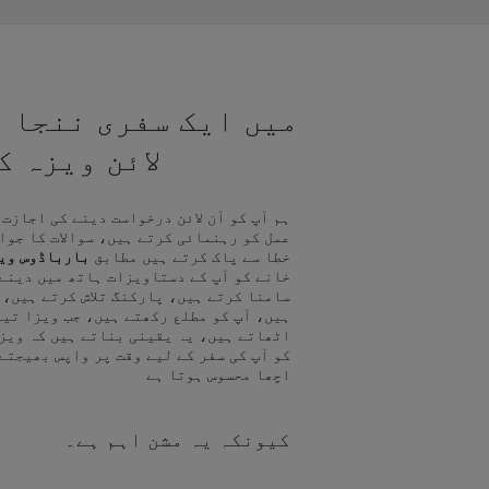
میں ایک سفری ننجا ہ
لائن ویزہ 
ہم آپ کو آن لائن درخواست دینے کی اجازت
عمل کو رہنمائی کرتے ہیں، سوالات کا جوا
خطا سے پاک کرتے ہیں مطابق
بارباڈوس وی
خانے کو آپ کے دستاویزات ہاتھ میں دینے
سامنا کرتے ہیں، پارکنگ تلاش کرتے ہیں، 
ہیں، آپ کو مطلع رکھتے ہیں، جب ویزا تیا
اٹھاتے ہیں، یہ یقینی بناتے ہیں کہ ویز
کو آپ کی سفر کے لیے وقت پر واپس بھیجتے
اچھا محسوس ہوتا ہے
کیونکہ یہ مشن اہم ہے۔