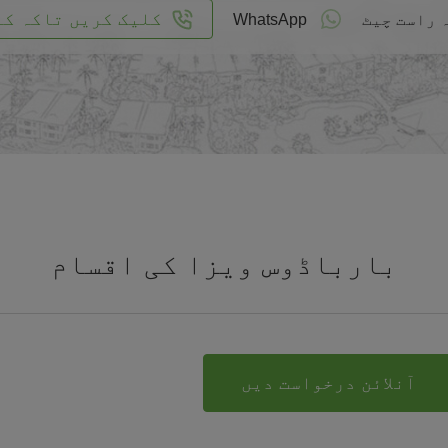
کلیک کریں تاکہ کا
 راست چیٹ
WhatsApp
بارباڈوس ویزا کی اقسام
آنلائن درخواست دیں