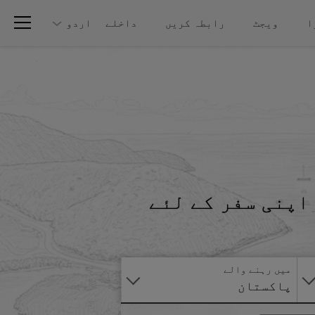
ا
ویجٹ
رابطہ کریں
داخلے
اردو
اپنی سفر کے لئے
آنلائن
درخواست
دیں
میں رہنے والے
پاکستان