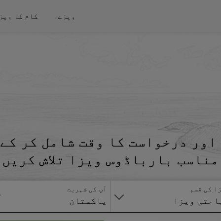
ویزے
کام کا ویز
اور درخواست کا وقت شامل کر کے 
مناسب بارباڈوس ویزا تلاش کریں
ا کی قسم
آپ کی شہریت
احتی ویزا
پاکستان