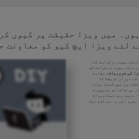
وں۔ میں ویزا حقیقت پر کیوں کر
کے لئے ویزا ایچ کیو کو معاونت ح
 دیتے ہیں، درخواست کے
ب دیتے ہیں، درخواست کو
زا کی ضروریات
، سفارت
 کے دوران ٹریفک کا
قطاروں میں کھڑے ہوتے
ر ہو جائے تو پاسپورٹ
ا درست ہے، دستاویزات
 ہیں، اور یہ سب کچھ بہت