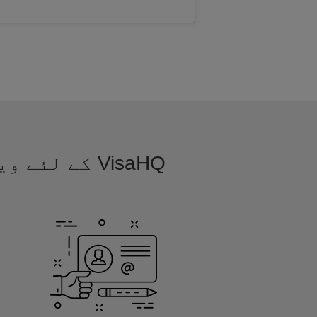
VisaHQ کے ل