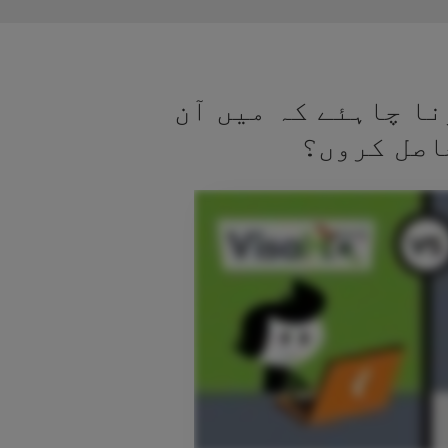
نا چاہئے کہ میں آن
اصل کروں؟