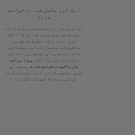
ایک اور مکمل شدہ درخواست
فارم
ہم آپ سے بار بار معلومات درج کرنے کے
لیے کبھی نہیں کہیں گے۔ آپ کا داخل
کردہ تمام ڈیٹا محفوظ طریقے سے
مستقبل کے استعمال کے لیے محفوظ کیا
جاتا ہے، چاہے آپ مختلف ویزا کے لیے
درخواست دیں۔ یہ آخری
ویزا برائے
بارباڈوس درخواست فارم
ہے جسے آپ
کبھی دیکھیں گے اور اسے استعمال کرنے
کے لیے ہوا کا جھونکا لگتا ہے۔