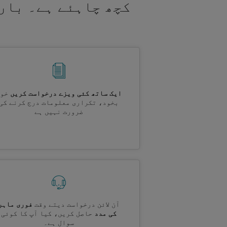
کچھ چاہئے ہے۔ بار
ایک ساتھ کئی ویزے درخواست کریں
خود
بخود، تکراری معلومات درج کرنے کی
ضرورت نہیں ہے
آن لائن درخواست دیتے وقت
فوری ماہر
کی مدد
حاصل کریں، کیا آپ کا کوئی
سوال ہے۔