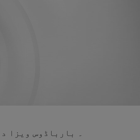
۔ بارباڈوس ویزا در