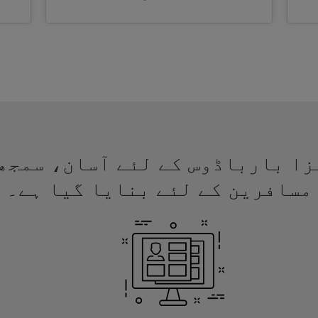
ئے ویزا بارباڈوس کے لئے آسان، سم
مسافرین کے لئے بنایا گیا ہے۔