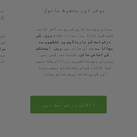
موثر اور محفوظ ماحول
با
کے
ہماری ویب سائٹ پر شروع سے آخر تک سب
کچھ کیا جاتا ہے۔ ہمارا نظام
ویزہ کی
کوئ
درخواست کو بارباڈوس پر غلطیوں سے
کی 
بچاتا ہے
جب آپ جاتے ہیں
ویزہ ایجنٹس
برا
کی اضافی جائزہ
کے ساتھ۔ کسی بھی
سمج
بیرونی ویب سائٹس پر ری ڈائریکٹ نہیں
خدم
کیا جاتا، کوئی وقت ضائع نہیں ہوتا
اور کوئی کاغذ نہیں ضائع ہوتا۔
آنلائن درخواست دیں