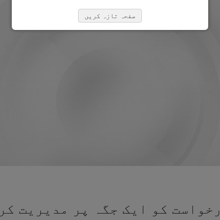
صفحہ تازہ کریں
خواست کو ایک جگہ پر مدیریت کرن