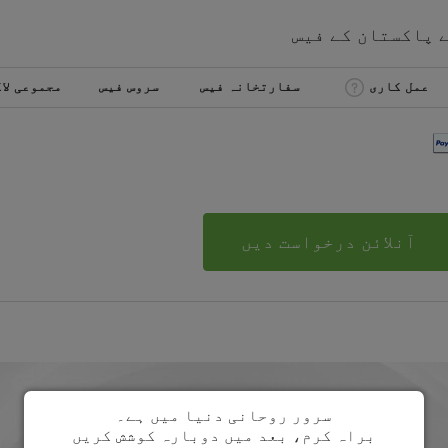
ے
پاکستان
کے
فیس
عمل کاری
سفارتخانہ فیس
سروس فیس
مجموعی لا
آنلائن درخواست دیں
سرور روحانی دنیا میں ہے۔
براہ کرم، بعد میں دوبارہ کوشش کریں