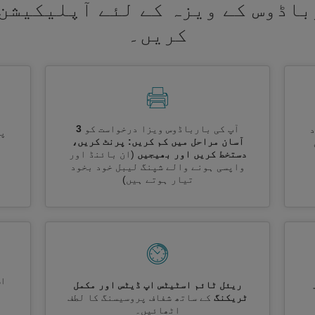
باڈوس کے ویزہ کے لئے آپلیکیشن 
کریں۔
آپ کی بارباڈوس ویزا درخواست کو
3
پر
آسان مراحل میں کم کریں: پرنٹ کریں،
دستخط کریں اور بھیجیں
(ان بائنڈ اور
واپسی ہونے والے شپنگ لیبل خود بخود
تیار ہوتے ہیں)
اس
ریئل ٹائم اسٹیٹس اپ ڈیٹس اور مکمل
ٹریکنگ
کے ساتھ شفاف پروسیسنگ کا لطف
اٹھائیں۔