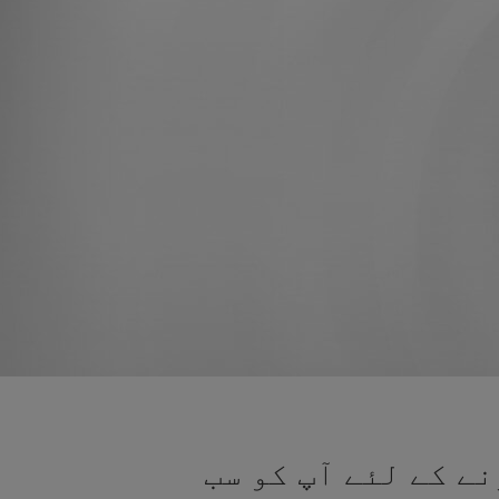
ے کے لئے آپ کو سب