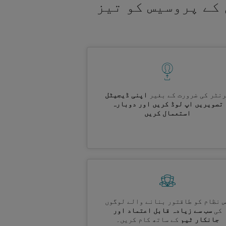
کے پروسیس کو تیز
نٹر کی ضرورت کے بغیر
اپنی ڈیجیٹل
تصویریں اپ لوڈ کریں اور دوبارہ
استعمال کریں
 نظام کو طاقتور بنانے والے لوگوں
کی
سب سے زیادہ قابل اعتماد اور
جانکار ٹیم
کے ساتھ کام کریں۔