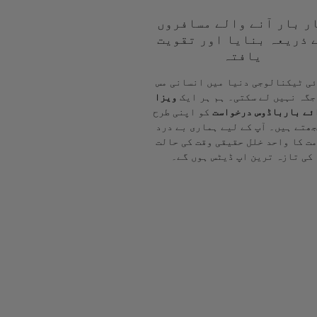
ر بار آنے والے مسافروں
 ذریعہ بنایا اور تقویت
یافتہ
ی ٹیکنالوجی دنیا میں انسانی مس
جگہ نہیں لے سکتی۔ ہم ہر ایک
ویزا
ئے بارباڈوس درخواست
کو اپنی طرح
ھتے ہیں۔ آپ کے لیے ہماری بے درد
ت کا واحد خلل حقیقی وقت کی حالت
کی تازہ ترین اپ ڈیٹس ہوں گے۔