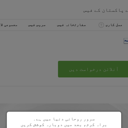
ے
پاکستان
کے
فیس
عمل کاری
سفارتخانہ فیس
سروس فیس
مجموعی لا
آنلائن درخواست دیں
سرور روحانی دنیا میں ہے۔
براہ کرم، بعد میں دوبارہ کوشش کریں