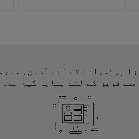
ئے ویزا بوٹسوانا کے لئے آسان، سم
مسافرین کے لئے بنایا گیا ہے۔