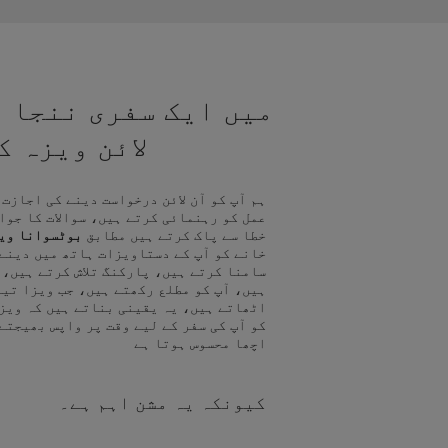
میں ایک سفری ننجا ہ
لائن ویزہ 
ہم آپ کو آن لائن درخواست دینے کی اجازت
عمل کو رہنمائی کرتے ہیں، سوالات کا جوا
خطا سے پاک کرتے ہیں مطابق
بوٹسوانا وی
خانے کو آپ کے دستاویزات ہاتھ میں دینے
سامنا کرتے ہیں، پارکنگ تلاش کرتے ہیں، 
ہیں، آپ کو مطلع رکھتے ہیں، جب ویزا تیا
اٹھاتے ہیں، یہ یقینی بناتے ہیں کہ ویز
کو آپ کی سفر کے لیے وقت پر واپس بھیجتے
اچھا محسوس ہوتا ہے
کیونکہ یہ مشن اہم ہے۔