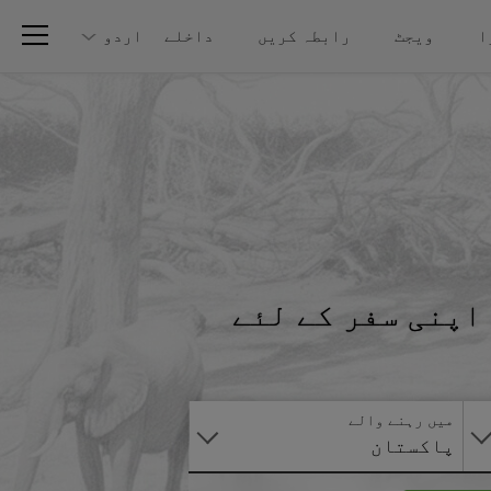
ا
ویجٹ
رابطہ کریں
داخلے
اردو
اپنی سفر کے لئے
آنلائن
درخواست
دیں
میں رہنے والے
پاکستان