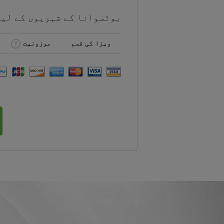
بوٹسوانا کے شہریوں کے لی
ویزا کی قسم
موزونیت