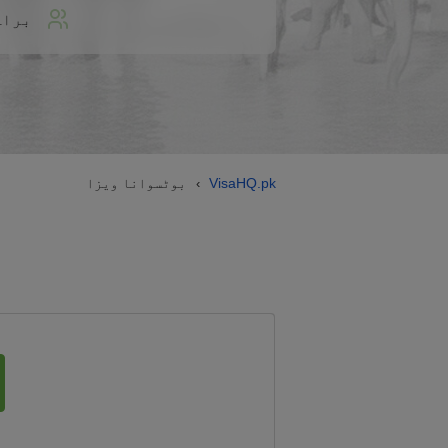
براہ
VisaHQ.pk
بوٹسوانا ویزا
›