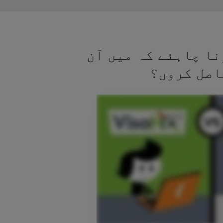
نا چاہئے کہ میں آن
اصل کروں؟