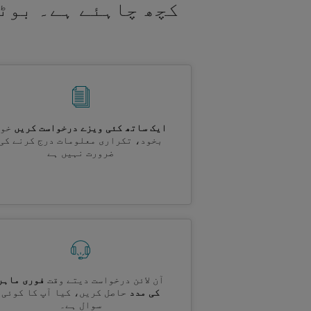
کچھ چاہئے ہے۔ بوٹ
ایک ساتھ کئی ویزے درخواست کریں
خود
بخود، تکراری معلومات درج کرنے کی
ضرورت نہیں ہے
آن لائن درخواست دیتے وقت
فوری ماہر
کی مدد
حاصل کریں، کیا آپ کا کوئی
سوال ہے۔