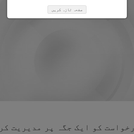
صفحہ تازہ کریں
خواست کو ایک جگہ پر مدیریت کرن