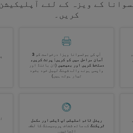
سوانا کے ویزہ کے لئے آپلیکیشن 
کریں۔
آپ کی بوٹسوانا ویزا درخواست کو
3
پر
آسان مراحل میں کم کریں: پرنٹ کریں،
دستخط کریں اور بھیجیں
(ان بائنڈ اور
واپسی ہونے والے شپنگ لیبل خود بخود
تیار ہوتے ہیں)
اس
ریئل ٹائم اسٹیٹس اپ ڈیٹس اور مکمل
ٹریکنگ
کے ساتھ شفاف پروسیسنگ کا لطف
اٹھائیں۔