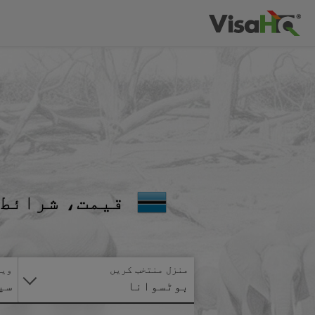
قیمت، شرائط 
منزل منتخب کریں
ویز
بوٹسوانا
سی