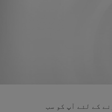
ے کے لئے آپ کو سب