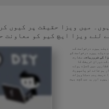
وں۔ میں ویزا حقیقت پر کیوں کر
کے لئے ویزا ایچ کیو کو معاونت ح
 دیتے ہیں، درخواست کے
ب دیتے ہیں، درخواست کو
زا کی ضروریات
، سفارت
 کے دوران ٹریفک کا
قطاروں میں کھڑے ہوتے
ر ہو جائے تو پاسپورٹ
ا درست ہے، دستاویزات
 ہیں، اور یہ سب کچھ بہت