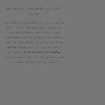
ایک اور مکمل شدہ درخواست
فارم
ہم آپ سے بار بار معلومات درج کرنے کے
لیے کبھی نہیں کہیں گے۔ آپ کا داخل
کردہ تمام ڈیٹا محفوظ طریقے سے
مستقبل کے استعمال کے لیے محفوظ کیا
جاتا ہے، چاہے آپ مختلف ویزا کے لیے
درخواست دیں۔ یہ آخری
ویزا برائے
بوٹسوانا درخواست فارم
ہے جسے آپ
کبھی دیکھیں گے اور اسے استعمال کرنے
کے لیے ہوا کا جھونکا لگتا ہے۔