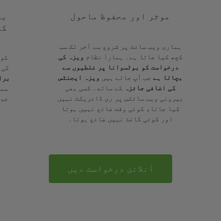
موثر اور محفوظ ماحول
با
کے
ہماری ویب سائٹ پر شروع سے آخر تک سب
کچھ کیا جاتا ہے۔ ہمارا نظام
ویزہ کی
کوئ
درخواست کو بوٹسوانا پر غلطیوں سے
کی 
بچاتا ہے
جب آپ جاتے ہیں
ویزہ ایجنٹس
برا
کی اضافی جائزہ
کے ساتھ۔ کسی بھی
سمج
بیرونی ویب سائٹس پر ری ڈائریکٹ نہیں
خدم
کیا جاتا، کوئی وقت ضائع نہیں ہوتا
اور کوئی کاغذ نہیں ضائع ہوتا۔
آنلائن درخواست دیں