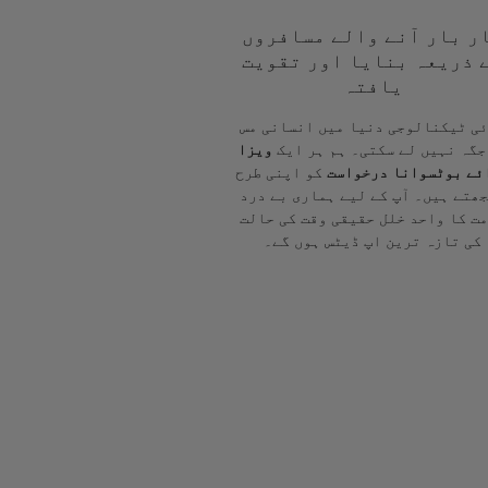
ر بار آنے والے مسافروں
 ذریعہ بنایا اور تقویت
یافتہ
ی ٹیکنالوجی دنیا میں انسانی مس
جگہ نہیں لے سکتی۔ ہم ہر ایک
ویزا
ئے بوٹسوانا درخواست
کو اپنی طرح
ھتے ہیں۔ آپ کے لیے ہماری بے درد
ت کا واحد خلل حقیقی وقت کی حالت
کی تازہ ترین اپ ڈیٹس ہوں گے۔