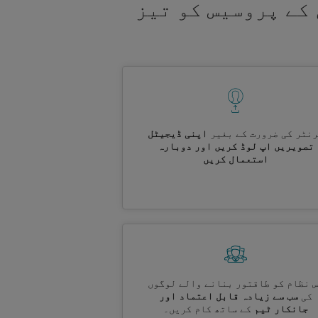
کے پروسیس کو تیز
نٹر کی ضرورت کے بغیر
اپنی ڈیجیٹل
تصویریں اپ لوڈ کریں اور دوبارہ
استعمال کریں
 نظام کو طاقتور بنانے والے لوگوں
کی
سب سے زیادہ قابل اعتماد اور
جانکار ٹیم
کے ساتھ کام کریں۔