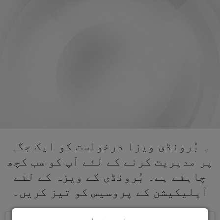
۔ بُرونڈی ویزا درخواست کو ایک جگہ
پر مدیریت کرنے کے لئے آپ کو سب کچھ
چاہئے ہے۔ بُرونڈی کے ویزہ کے لئے
آپلیکیشن کے پروسیس کو تیز کریں۔