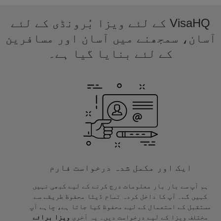
VisaHQ کے لئے ویزا بُرونڈی کے لئے
آسان، سمجھنے میں آسان اور مسافرین
کے لئے بنایا گیا ہے۔
ایک اور مکمل شدہ درخواست فارم
ہم آپ سے بار بار معلومات درج کرنے کے لیے کبھی نہیں
کہیں گے۔ آپ کا داخل کردہ تمام ڈیٹا محفوظ طریقے سے
مستقبل کے استعمال کے لیے محفوظ کیا جاتا ہے، چاہے آپ
مختلف ویزا کے لیے درخواست دیں۔ یہ آخری
ویزا برائے