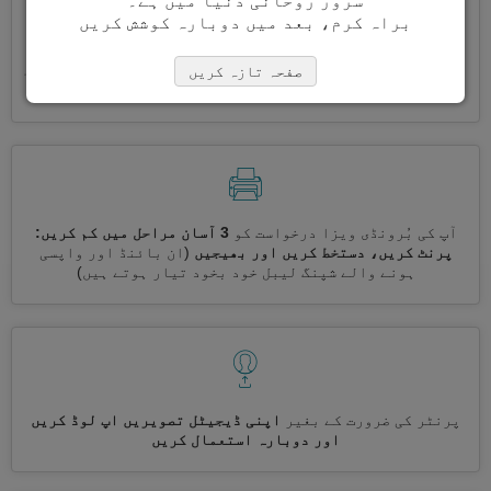
سرور روحانی دنیا میں ہے۔
براہ کرم، بعد میں دوبارہ کوشش کریں
ایک ساتھ کئی ویزے درخواست کریں
خود بخود، تکراری معلومات
صفحہ تازہ کریں
درج کرنے کی ضرورت نہیں ہے
آپ کی بُرونڈی ویزا درخواست کو
3 آسان مراحل میں کم کریں:
پرنٹ کریں، دستخط کریں اور بھیجیں
(ان بائنڈ اور واپسی
ہونے والے شپنگ لیبل خود بخود تیار ہوتے ہیں)
پرنٹر کی ضرورت کے بغیر
اپنی ڈیجیٹل تصویریں اپ لوڈ کریں
اور دوبارہ استعمال کریں