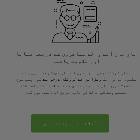
بار بار آنے والے مسافروں کے ذریعہ بنایا
اور تقویت یافتہ
کوئی ٹیکنالوجی دنیا میں انسانی مس کی جگہ نہیں لے
سکتی۔ ہم ہر ایک
ویزا برائے بُرونڈی درخواست
کو اپنی طرح
سمجھتے ہیں۔ آپ کے لیے ہماری بے درد خدمت کا واحد خلل
حقیقی وقت کی حالت کی تازہ ترین اپ ڈیٹس ہوں گے۔
آنلائن درخواست دیں