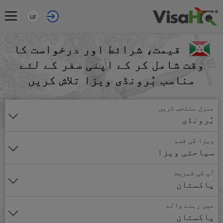
ur
قیمت، شرائط اور درخواست کا
وقت شامل کر کے اپنی سفر کے لئے
مناسب بُرونڈی ویزا تلاش کریں
منزل منتخب کریں
بُرونڈی
ویزا کی قسم
سیاحتی ویزا
آپ کی شہریت
پاکستان
میں رہنے والے
پاکستان