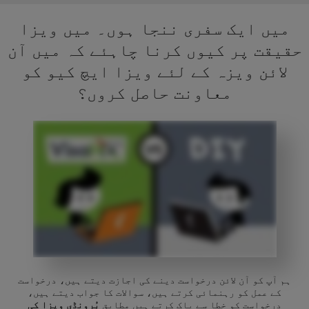
میں ایک سفری ننجا ہوں۔ میں ویزا
حقیقت پر کیوں کرنا چاہئے کہ میں آن
لائن ویزہ کے لئے ویزا ایچ کیو کو
معاونت حاصل کروں؟
ہم آپ کو آن لائن درخواست دینے کی اجازت دیتے ہیں، درخواست
کے عمل کو رہنمائی کرتے ہیں، سوالات کا جواب دیتے ہیں،
درخواست کو خطا سے پاک کرتے ہیں مطابق
بُرونڈی ویزا کی