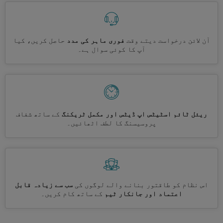
آن لائن درخواست دیتے وقت
فوری ماہر کی مدد
حاصل کریں، کیا
آپ کا کوئی سوال ہے۔
ریئل ٹائم اسٹیٹس اپ ڈیٹس اور مکمل ٹریکنگ
کے ساتھ شفاف
پروسیسنگ کا لطف اٹھائیں۔
اس نظام کو طاقتور بنانے والے لوگوں کی
سب سے زیادہ قابل
اعتماد اور جانکار ٹیم
کے ساتھ کام کریں۔