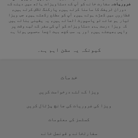
ضروریات
، سفارت خانے کو آپ کے دستاویزات ہاتھ میں دینے کے
دوران ٹریفک کا سامنا کرتے ہیں، پارکنگ تلاش کرتے ہیں،
قطاروں میں کھڑے ہوتے ہیں، آپ کو مطلع رکھتے ہیں، جب ویزا
تیار ہو جائے تو پاسپورٹ اٹھاتے ہیں، یہ یقینی بناتے ہیں
کہ ویزا درست ہے، دستاویزات کو آپ کی سفر کے لیے وقت پر
واپس بھیجتے ہیں، اور یہ سب کچھ بہت اچھا محسوس ہوتا ہے
کیونکہ یہ مشن اہم ہے۔
خدمات
ویزا کے لئے درخواست کریں
ویزا کی ضروریات کی جانچ پڑتال کریں
کسٹمز کی معلومات
سفارتخانے و قونصل خانے