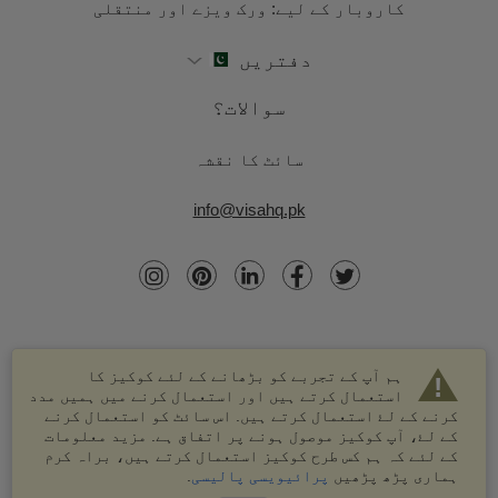
کاروبار کے لیے: ورک ویزے اور منتقلی
دفتریں
سوالات؟
سائٹ کا نقشہ
info@visahq.pk
ہم آپ کے تجربے کو بڑھانے کے لئے کوکیز کا
استعمال کرتے ہیں اور استعمال کرنے میں ہمیں مدد
کرنے کے لۓ استعمال کرتے ہیں. اس سائٹ کو استعمال کرنے
کے لۓ، آپ کوکیز موصول ہونے پر اتفاق ہے. مزید معلومات
کے لئے کہ ہم کس طرح کوکیز استعمال کرتے ہیں، براہ کرم
© 2003-2026 VisaHQ.com، انک. تمام حقوق محفوظ ہیں۔
ہماری پڑھ پڑھیں
پرائیویسی پالیسی
.
VisaHQ اور VisaHQ لوگو VisaHQ.com، انک. کے درجہ بند