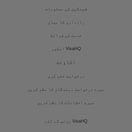
شینگین کی معلومات
رازداری کا بیان
خدمت کی شرائط
VisaHQ اسکور
اکاؤنٹ
درخواست ختم کرو
میرے درخواست دہندگان کا نظم کریں
میرے احکامات کا نظم کریں
VisaHQ بزنس کے لئے