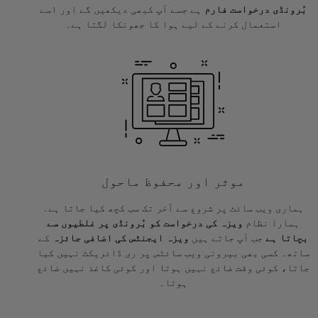
بُرونڈی درخواست فارم
ہے جسے آپ کبھی دیکھیں گے اور اسے
استعمال کرنے کے لیے ہوا کا جھونکا لگتا ہے۔
موثر اور محفوظ ماحول
ہماری ویب سائٹ پر شروع سے آخر تک سب کچھ کیا جاتا ہے۔
ہمارا نظام
ویزہ کی درخواست کو بُرونڈی پر غلطیوں سے
بچاتا ہے
جب آپ جاتے ہیں
ویزہ ایجنٹس کی اضافی جائزہ
کے
ساتھ۔ کسی بھی بیرونی ویب سائٹس پر ری ڈائریکٹ نہیں کیا
جاتا، کوئی وقت ضائع نہیں ہوتا اور کوئی کاغذ نہیں ضائع
ہوتا۔