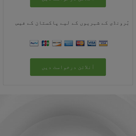
بُرونڈی کے شہریوں کے لیے
پاکستان
کے
فیس
آنلائن درخواست دیں