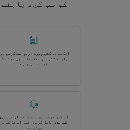
کو سب کچھ چاہئے 
ایک ساتھ کئی ویزے درخواست کریں
خود
بخود، تکراری معلومات درج کرنے کی
ضرورت نہیں ہے
آن لائن درخواست دیتے وقت
فوری ماہر
کی مدد
حاصل کریں، کیا آپ کا کوئی
سوال ہے۔