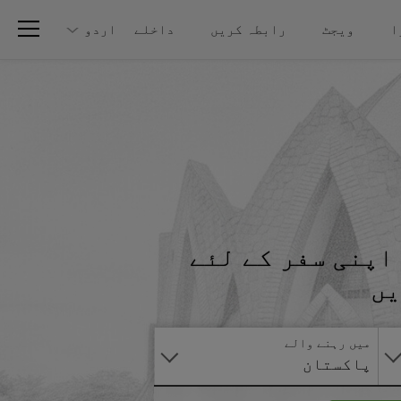
ا
ویجٹ
رابطہ کریں
داخلے
اردو
اپنی سفر کے لئے
آنلائن
یں
درخواست
دیں
میں رہنے والے
پاکستان