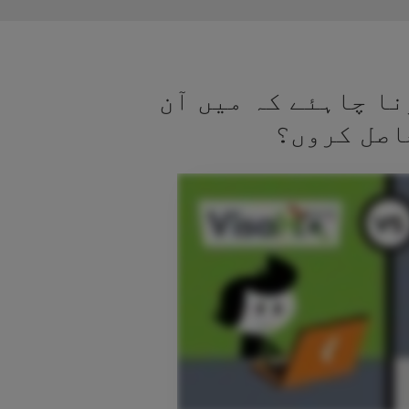
نا چاہئے کہ میں آن
اصل کروں؟