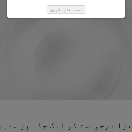
صفحہ تازہ کریں
زا درخواست کو ایک جگہ پر مدیر