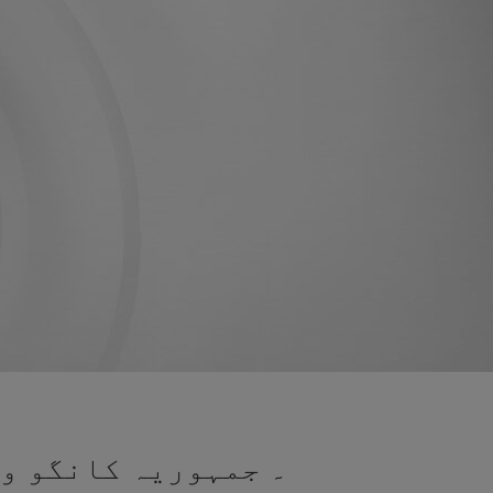
۔ جمہوریہ کانگو وی