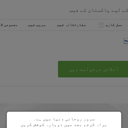
کے لیے
پاکستان
کے
فیس
عمل کاری
سفارتخانہ فیس
سروس فیس
مجموعی لا
آنلائن درخواست دیں
سرور روحانی دنیا میں ہے۔
براہ کرم، بعد میں دوبارہ کوشش کریں