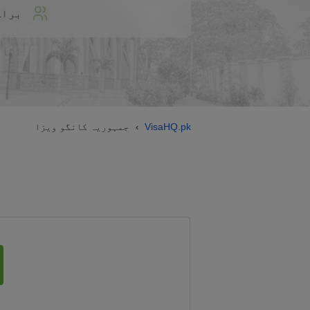
براہ
VisaHQ.pk
جمہوریہ کانگو ویزا
›