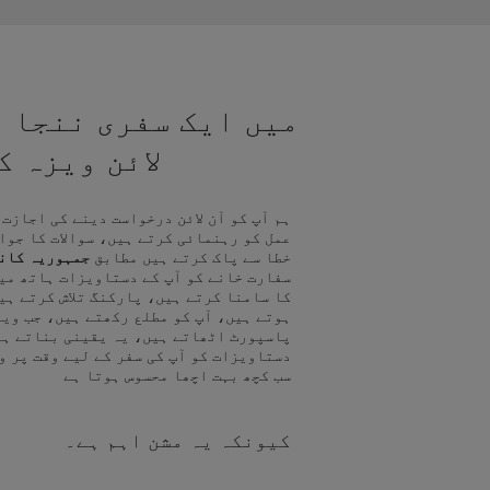
میں ایک سفری ننجا ہ
لائن ویزہ 
ہم آپ کو آن لائن درخواست دینے کی اجازت
عمل کو رہنمائی کرتے ہیں، سوالات کا جوا
خطا سے پاک کرتے ہیں مطابق
جمہوریہ کانگ
سفارت خانے کو آپ کے دستاویزات ہاتھ می
کا سامنا کرتے ہیں، پارکنگ تلاش کرتے ہی
ہوتے ہیں، آپ کو مطلع رکھتے ہیں، جب ویز
پاسپورٹ اٹھاتے ہیں، یہ یقینی بناتے ہی
دستاویزات کو آپ کی سفر کے لیے وقت پر و
سب کچھ بہت اچھا محسوس ہوتا ہے
کیونکہ یہ مشن اہم ہے۔