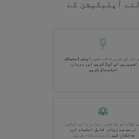
لئے آپلیکیشن کے
نٹر کی ضرورت کے بغیر
اپنی ڈیجیٹل
تصویریں اپ لوڈ کریں اور دوبارہ
استعمال کریں
 نظام کو طاقتور بنانے والے لوگوں
کی
سب سے زیادہ قابل اعتماد اور
جانکار ٹیم
کے ساتھ کام کریں۔