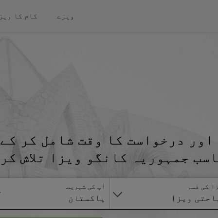
ویزے
کام کا ویز
اور درخواست کا وقت شامل کر کے 
سب جمہوریہ کانگو ویزا تلاش کر
ا کی قسم
آپ کی شہریت
احتی ویزا
پاکستان