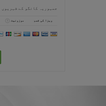
جمہوریہ کانگو کے شہریوں 
ویزا کی قسم
موزونیت