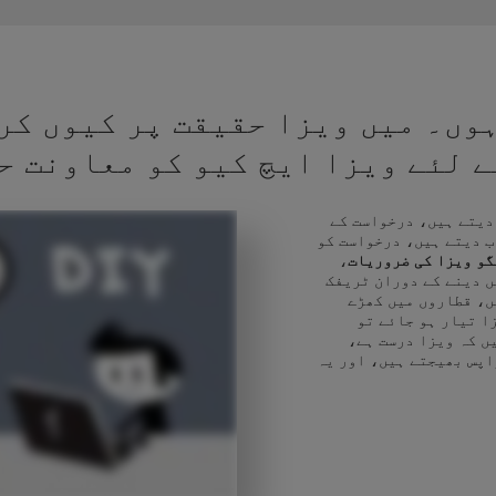
وں۔ میں ویزا حقیقت پر کیوں کر
کے لئے ویزا ایچ کیو کو معاونت ح
 دیتے ہیں، درخواست کے
ب دیتے ہیں، درخواست کو
و ویزا کی ضروریات
،
ں دینے کے دوران ٹریفک
ں، قطاروں میں کھڑے
ا تیار ہو جائے تو
ں کہ ویزا درست ہے،
اپس بھیجتے ہیں، اور یہ