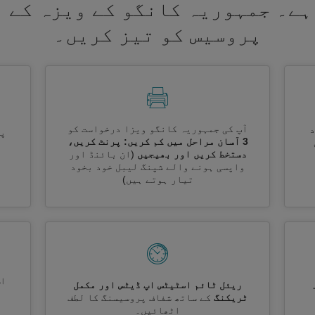
ہے۔ جمہوریہ کانگو کے ویزہ کے 
پروسیس کو تیز کریں۔
آپ کی جمہوریہ کانگو ویزا درخواست کو
پر
3 آسان مراحل میں کم کریں: پرنٹ کریں،
دستخط کریں اور بھیجیں
(ان بائنڈ اور
واپسی ہونے والے شپنگ لیبل خود بخود
تیار ہوتے ہیں)
اس
ریئل ٹائم اسٹیٹس اپ ڈیٹس اور مکمل
ٹریکنگ
کے ساتھ شفاف پروسیسنگ کا لطف
اٹھائیں۔