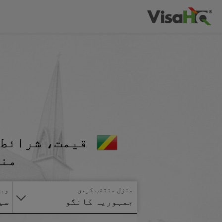
قیمت، شرائط 
منا
منزل منتخب کریں
ویز
جمہوریہ کانگو
سی