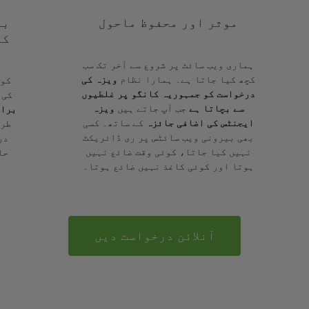
موثر اور محفوظ ماحول
با
کے
ہماری ویب سائٹ پر شروع سے آخر تک سب
کچھ کیا جاتا ہے۔ ہمارا نظام
ویزہ کی
کوئ
درخواست کو جمہوریہ کانگو پر غلطیوں
کی 
سے بچاتا ہے
جب آپ جاتے ہیں
ویزہ
برائ
ایجنٹس کی اضافی جائزہ
کے ساتھ۔ کسی
طرح
بھی بیرونی ویب سائٹس پر ری ڈائریکٹ
در
نہیں کیا جاتا، کوئی وقت ضائع نہیں
حا
ہوتا اور کوئی کاغذ نہیں ضائع ہوتا۔
آنلائن درخواست دیں