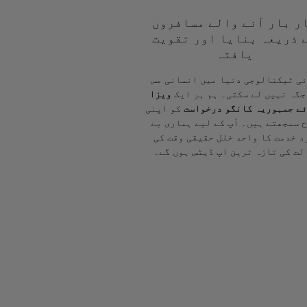
ر بار آنے والے مسافروں
 ذریعہ بنایا اور تقویت
یافتہ
ی ٹیکنالوجی دنیا میں انسانی مس
جگہ نہیں لے سکتی۔ ہم ہر ایک
ویزا
ے جمہوریہ کانگو درخواست
کو اپنی
 سمجھتے ہیں۔ آپ کے لیے ہماری بے
د خدمت کا واحد خلل حقیقی وقت کی
لت کی تازہ ترین اپ ڈیٹس ہوں گے۔