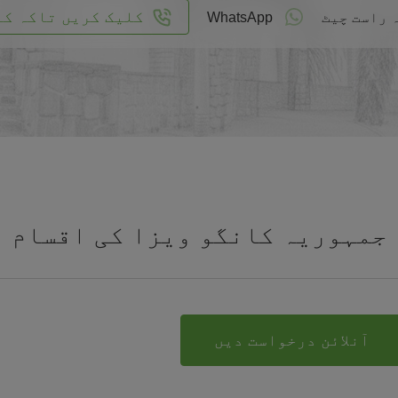
کلیک کریں تاکہ کا
 راست چیٹ
WhatsApp
جمہوریہ کانگو ویزا کی اقسام
آنلائن درخواست دیں