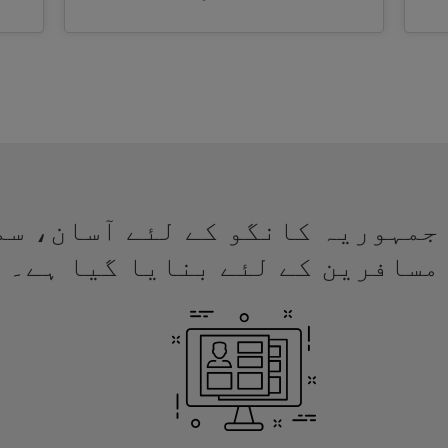
 ویزا جمہوریہ کانگو کے لئے آسان، 
مسافرین کے لئے بنایا گیا ہے۔