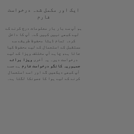
ایک اور مکمل شدہ درخواست
فارم
ہم آپ سے بار بار معلومات درج کرنے کے
لیے کبھی نہیں کہیں گے۔ آپ کا داخل
کردہ تمام ڈیٹا محفوظ طریقے سے
مستقبل کے استعمال کے لیے محفوظ کیا
جاتا ہے، چاہے آپ مختلف ویزا کے لیے
درخواست دیں۔ یہ آخری
ویزا برائے
جمہوریہ کانگو درخواست فارم
ہے جسے
آپ کبھی دیکھیں گے اور اسے استعمال
کرنے کے لیے ہوا کا جھونکا لگتا ہے۔