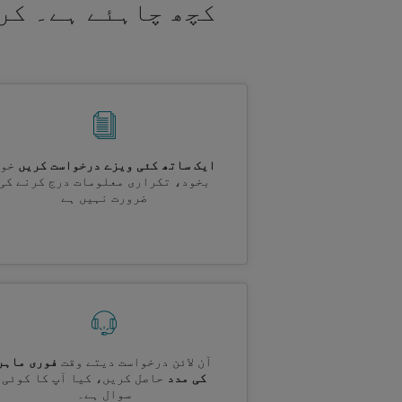
کچھ چاہئے ہے۔ کر
ایک ساتھ کئی ویزے درخواست کریں
خود
بخود، تکراری معلومات درج کرنے کی
ضرورت نہیں ہے
آن لائن درخواست دیتے وقت
فوری ماہر
کی مدد
حاصل کریں، کیا آپ کا کوئی
سوال ہے۔