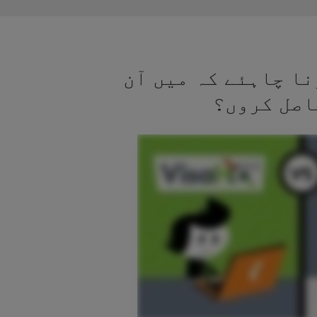
نا چاہئے کہ میں آن
اصل کروں؟