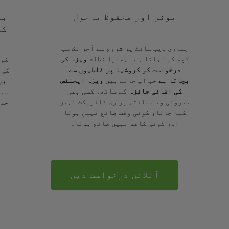
موثر اور محفوظ ماحول
با
کے
ہماری ویب سائٹ پر شروع سے آخر تک سب
کچھ کیا جاتا ہے۔ ہمارا نظام
ویزہ کی
کوئ
درخواست کو کروشیا پر غلطیوں سے
کی 
بچاتا ہے
جب آپ جاتے ہیں
ویزہ ایجنٹس
بر
کی اضافی جائزہ
کے ساتھ۔ کسی بھی
سمج
بیرونی ویب سائٹس پر ری ڈائریکٹ نہیں
خدم
کیا جاتا، کوئی وقت ضائع نہیں ہوتا
اور کوئی کاغذ نہیں ضائع ہوتا۔
آنلائن درخواست دیں