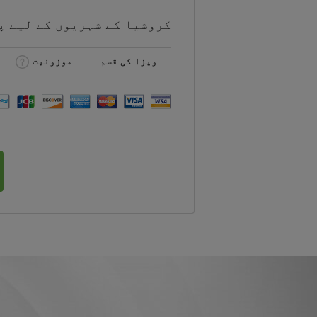
کروشیا کے شہریوں کے لیے
پ
ویزا کی قسم
موزونیت