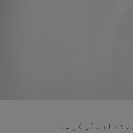
 کے لئے آپ کو سب