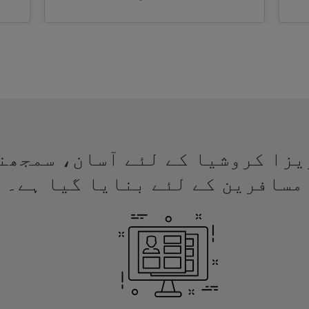
 لئے ویزا کروشیا کے لئے آسان، سمجھ
مسافرین کے لئے بنایا گیا ہے۔