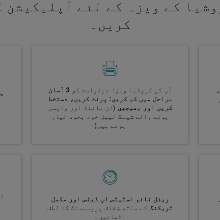
وشیا کے ویزہ کے لئے آپلیکیشن ک
کریں۔
آپ کی کروشیا ویزا درخواست کو
3 آسان
پر
مراحل میں کم کریں: پرنٹ کریں، دستخط
کریں اور بھیجیں
(ان بائنڈ اور واپسی
ہونے والے شپنگ لیبل خود بخود تیار
ہوتے ہیں)
اس
ریئل ٹائم اسٹیٹس اپ ڈیٹس اور مکمل
ٹریکنگ
کے ساتھ شفاف پروسیسنگ کا لطف
اٹھائیں۔