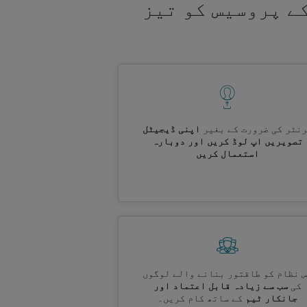
ے پروسیس کو تیز
نٹر کی ضرورت کے بغیر
اپنی ڈیجیٹل
تصویریں اپ لوڈ کریں اور دوبارہ
استعمال کریں
 نظام کو طاقتور بنانے والے لوگوں
کی
سب سے زیادہ قابل اعتماد اور
جانکار ٹیم
کے ساتھ کام کریں۔