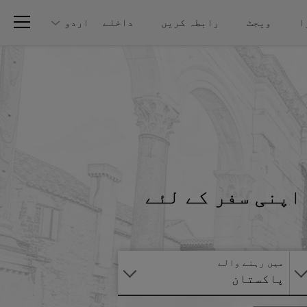
ا
ویجٹ
رابطہ کریں
داخلے
اردو
اپنی سفر کے لئے
آنلائن
درخواست
دیں
میں رہنے والے
پاکستان