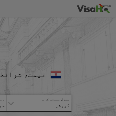
قیمت، شرائط 
منزل منتخب کریں
ویز
کروشیا
سی