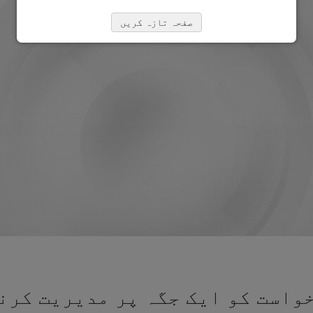
صفحہ تازہ کریں
واست کو ایک جگہ پر مدیریت کرنے