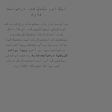
ایک اور مکمل شدہ درخواست
فارم
ہم آپ سے بار بار معلومات درج کرنے کے
لیے کبھی نہیں کہیں گے۔ آپ کا داخل
کردہ تمام ڈیٹا محفوظ طریقے سے
مستقبل کے استعمال کے لیے محفوظ کیا
جاتا ہے، چاہے آپ مختلف ویزا کے لیے
درخواست دیں۔ یہ آخری
ویزا برائے
کروشیا درخواست فارم
ہے جسے آپ کبھی
دیکھیں گے اور اسے استعمال کرنے کے
لیے ہوا کا جھونکا لگتا ہے۔