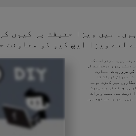
وں۔ میں ویزا حقیقت پر کیوں کر
کے لئے ویزا ایچ کیو کو معاونت ح
 دیتے ہیں، درخواست کے
ب دیتے ہیں، درخواست کو
 کی ضروریات
، سفارت
 کے دوران ٹریفک کا
قطاروں میں کھڑے ہوتے
ر ہو جائے تو پاسپورٹ
ا درست ہے، دستاویزات
 ہیں، اور یہ سب کچھ بہت