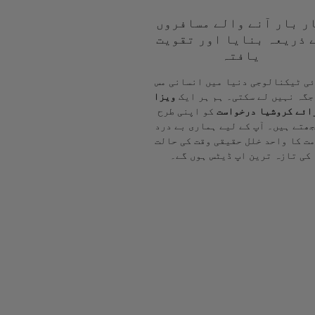
ر بار آنے والے مسافروں
 ذریعہ بنایا اور تقویت
یافتہ
ی ٹیکنالوجی دنیا میں انسانی مس
جگہ نہیں لے سکتی۔ ہم ہر ایک
ویزا
ائے کروشیا درخواست
کو اپنی طرح
ھتے ہیں۔ آپ کے لیے ہماری بے درد
ت کا واحد خلل حقیقی وقت کی حالت
کی تازہ ترین اپ ڈیٹس ہوں گے۔