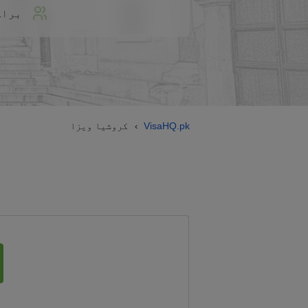
براہ
VisaHQ.pk
کروشیا ویزا
›