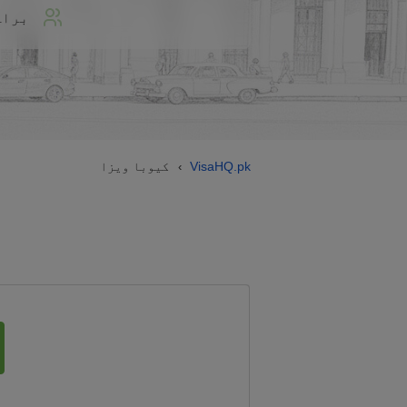
براہ
VisaHQ.pk
کیوبا ویزا
›