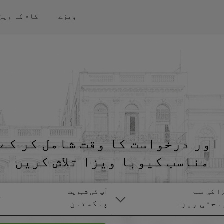
ویزے
کام کا ویز
اور درخواست کا وقت شامل کر کے 
مناسب کیوبا ویزا تلاش کریں
ا کی قسم
آپ کی شہریت
احتی ویزا
پاکستان