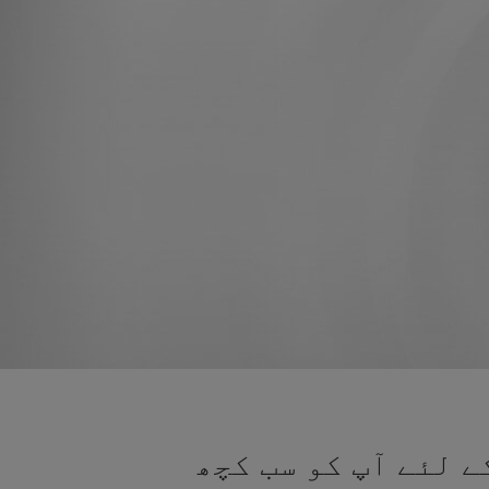
ے لئے آپ کو سب کچھ