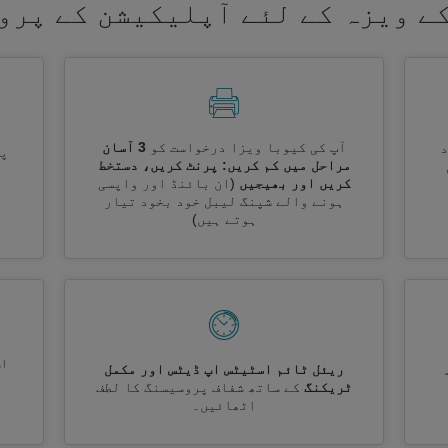
ے ویزہ کے لئے آپلیکیشن کے پرو
آپ کی کیوبا ویزا درخواست کو
3 آسان
پر
مراحل میں کم کریں: پرنٹ کریں، دستخط
کریں اور بھیجیں
(ان بائنڈ اور واپسی
ہونے والے شپنگ لیبل خود بخود تیار
ہوتے ہیں)
اس
ریئل ٹائم اسٹیٹس اپ ڈیٹس اور مکمل
ٹریکنگ
کے ساتھ شفاف پروسیسنگ کا لطف
اٹھائیں۔