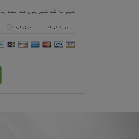
کیوبا کے شہریوں کے لیے
پا
ویزا کی قسم
موزونیت