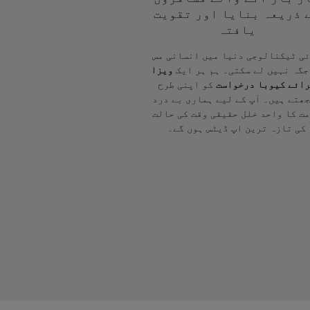
 ذریعہ بنایا اور تقویت
یافتہ
ی ٹیکنالوجی دنیا میں انسانی مس
جگہ نہیں لے سکتی۔ ہم ہر ایک
ویزا
ائے کیوبا درخواست
کو اپنی طرح
ھتے ہیں۔ آپ کے لیے ہماری بے درد
ت کا واحد خلل حقیقی وقت کی حالت
کی تازہ ترین اپ ڈیٹس ہوں گے۔