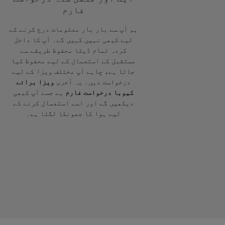
فارم
ہم آپ سے بار بار معلومات درج کرنے کے
لیے کبھی نہیں کہیں گے۔ آپ کا داخل
کردہ تمام ڈیٹا محفوظ طریقے سے
مستقبل کے استعمال کے لیے محفوظ کیا
جاتا ہے، چاہے آپ مختلف ویزا کے لیے
درخواست دیں۔ یہ آخری
ویزا برائے
کیوبا درخواست فارم
ہے جسے آپ کبھی
دیکھیں گے اور اسے استعمال کرنے کے
لیے ہوا کا جھونکا لگتا ہے۔