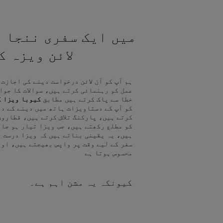
میں ایک سفری ننجا ہ
لائن ویزہ 
ہم آپ کو آن لائن درخواست دینے کی اجازت
عمل کو رہنمائی کرتے ہیں، سوالات کا جوا
خطا سے پاک کرتے ہیں مطابق
کیوبا ویزا ک
کو آپ کے دستاویزات ہاتھ میں دینے کے د
کرتے ہیں، پارکنگ تلاش کرتے ہیں، قطاروں
کو مطلع رکھتے ہیں، جب ویزا تیار ہو جا
ہیں، یہ یقینی بناتے ہیں کہ ویزا درست ہ
سفر کے لیے وقت پر واپس بھیجتے ہیں، اور
محسوس ہوتا ہے
کیونکہ یہ مشن اہم ہے۔