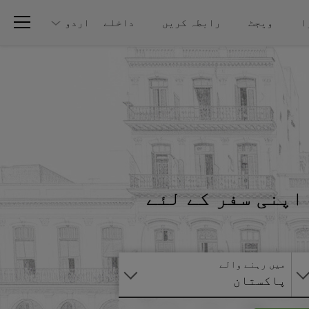
ا
ویجٹ
رابطہ کریں
داخلے
اردو
اپنی سفر کے لئے
آنلائن
درخواست
دیں
میں رہنے والے
پاکستان