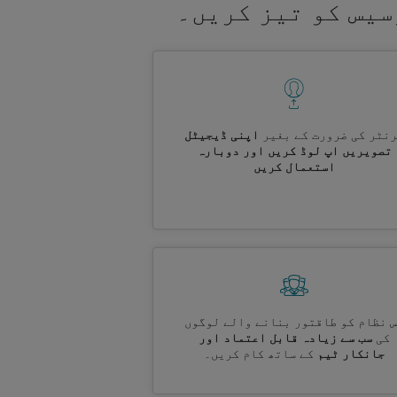
سیس کو تیز کریں۔
نٹر کی ضرورت کے بغیر
اپنی ڈیجیٹل
تصویریں اپ لوڈ کریں اور دوبارہ
استعمال کریں
 نظام کو طاقتور بنانے والے لوگوں
کی
سب سے زیادہ قابل اعتماد اور
جانکار ٹیم
کے ساتھ کام کریں۔