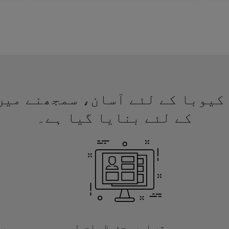
 ویزا کیوبا کے لئے آسان، سمجھنے م
کے لئے بنایا گیا ہے۔
موثر اور محفوظ ماحول
با