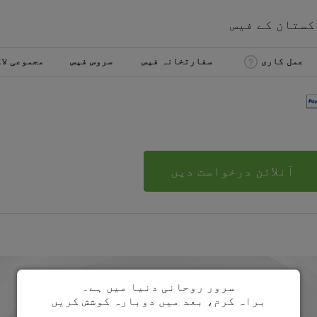
کستان
کے
فیس
عمل کاری
سفارتخانہ فیس
سروس فیس
مجموعی لا
آنلائن درخواست دیں
سرور روحانی دنیا میں ہے۔
براہ کرم، بعد میں دوبارہ کوشش کریں