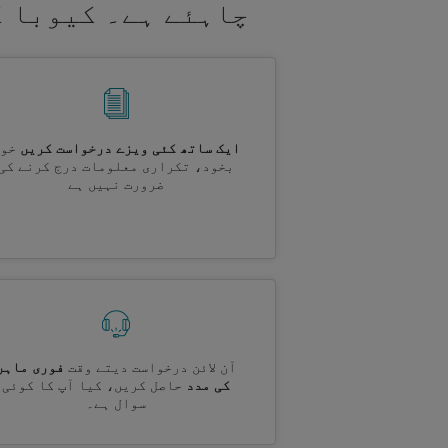
چاہئے ہے۔ کیوبا ک
ایک ساتھ کئی ویزے درخواست کریں
خود
بخود، تکراری معلومات درج کرنے کی
ضرورت نہیں ہے
آن لائن درخواست دیتے وقت
فوری ماہر
کی مدد
حاصل کریں، کیا آپ کا کوئی
سوال ہے۔