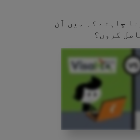
نا چاہئے کہ میں آن
اصل کروں؟