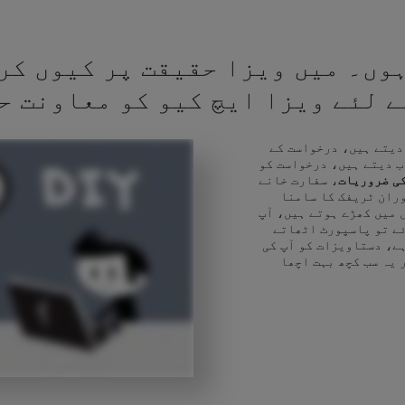
وں۔ میں ویزا حقیقت پر کیوں کر
کے لئے ویزا ایچ کیو کو معاونت ح
 دیتے ہیں، درخواست کے
ب دیتے ہیں، درخواست کو
ی ضروریات
، سفارت خانے
وران ٹریفک کا سامنا
 میں کھڑے ہوتے ہیں، آپ
ئے تو پاسپورٹ اٹھاتے
ے، دستاویزات کو آپ کی
 یہ سب کچھ بہت اچھا