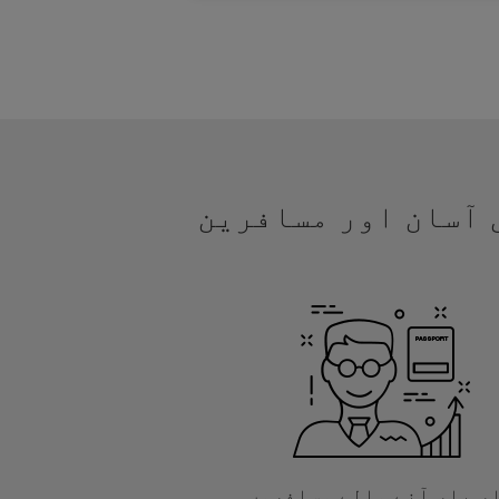
یں آسان اور مسافرین
ر بار آنے والے مسافروں