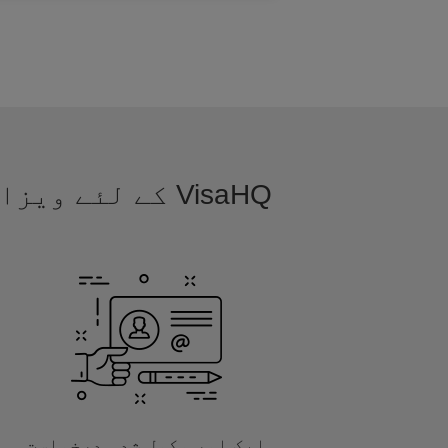
VisaHQ کے لئے
ایک اور مکمل شدہ درخواست