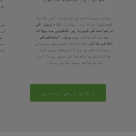
کے
ہماری ویب سائٹ پر شروع سے آخر تک سب
کچھ کیا جاتا ہے۔ ہمارا نظام
ویزہ کی
کوئ
درخواست کو کیوبا پر غلطیوں سے بچاتا
کی 
ہے
جب آپ جاتے ہیں
ویزہ ایجنٹس کی
بر
اضافی جائزہ
کے ساتھ۔ کسی بھی بیرونی
سمج
ویب سائٹس پر ری ڈائریکٹ نہیں کیا
خدم
جاتا، کوئی وقت ضائع نہیں ہوتا اور
کوئی کاغذ نہیں ضائع ہوتا۔
آنلائن درخواست دیں