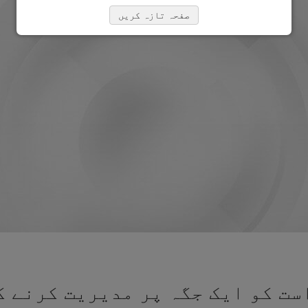
صفحہ تازہ کریں
ت کو ایک جگہ پر مدیریت کرنے ک