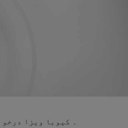
۔ کیوبا ویزا درخواس