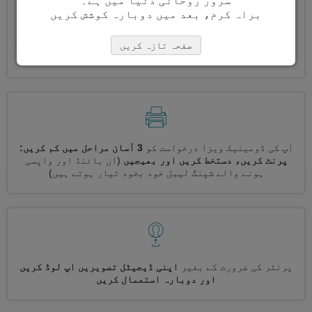
سرور روحانی دنیا میں ہے۔
براہ کرم، بعد میں دوبارہ کوشش کریں
ایک ساتھ کئی ویزے درخواست کریں
خود بخود، تکراری معلومات
صفحہ تازہ کریں
درج کرنے کی ضرورت نہیں ہے
آپ کی ڈومینیک ویزا درخواست کو
3 آسان مراحل میں کم کریں:
پرنٹ کریں، دستخط کریں اور بھیجیں
(ان بائنڈ اور واپسی
ہونے والے شپنگ لیبل خود بخود تیار ہوتے ہیں)
پرنٹر کی ضرورت کے بغیر
اپنی ڈیجیٹل تصویریں اپ لوڈ کریں
اور دوبارہ استعمال کریں