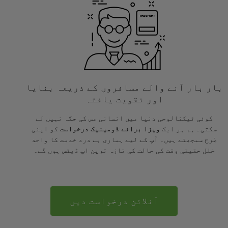
بار بار آنے والے مسافروں کے ذریعہ بنایا
اور تقویت یافتہ
کوئی ٹیکنالوجی دنیا میں انسانی مس کی جگہ نہیں لے
سکتی۔ ہم ہر ایک
ویزا برائے ڈومینیک درخواست
کو اپنی
طرح سمجھتے ہیں۔ آپ کے لیے ہماری بے درد خدمت کا واحد
خلل حقیقی وقت کی حالت کی تازہ ترین اپ ڈیٹس ہوں گے۔
آنلائن درخواست دیں