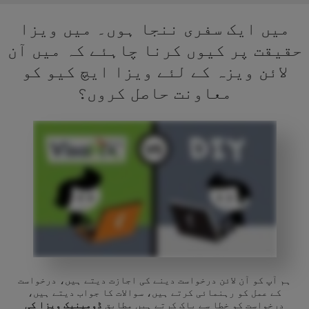
میں ایک سفری ننجا ہوں۔ میں ویزا
حقیقت پر کیوں کرنا چاہئے کہ میں آن
لائن ویزہ کے لئے ویزا ایچ کیو کو
معاونت حاصل کروں؟
ہم آپ کو آن لائن درخواست دینے کی اجازت دیتے ہیں، درخواست
کے عمل کو رہنمائی کرتے ہیں، سوالات کا جواب دیتے ہیں،
درخواست کو خطا سے پاک کرتے ہیں مطابق
ڈومینیک ویزا کی