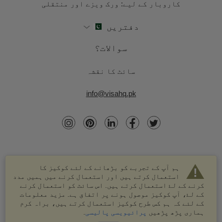
کاروبار کے لیے: ورک ویزے اور منتقلی
دفتریں
سوالات؟
سائٹ کا نقشہ
info@visahq.pk
ہم آپ کے تجربے کو بڑھانے کے لئے کوکیز کا
استعمال کرتے ہیں اور استعمال کرنے میں ہمیں مدد
کرنے کے لۓ استعمال کرتے ہیں. اس سائٹ کو استعمال کرنے
کے لۓ، آپ کوکیز موصول ہونے پر اتفاق ہے. مزید معلومات
کے لئے کہ ہم کس طرح کوکیز استعمال کرتے ہیں، براہ کرم
© 2003-2026 VisaHQ.com، انک. تمام حقوق محفوظ ہیں۔
ہماری پڑھ پڑھیں
پرائیویسی پالیسی
.
VisaHQ اور VisaHQ لوگو VisaHQ.com، انک. کے درجہ بند