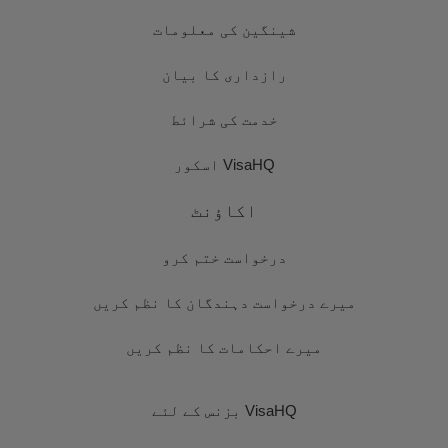
شینگین کی معلومات
رازداری کا بیان
خدمت کی شرائط
VisaHQ اسکور
اکاؤنٹ
درخواست ختم کرو
میرے درخواست دہندگان کا نظم کریں
میرے احکامات کا نظم کریں
VisaHQ بزنس کے لئے