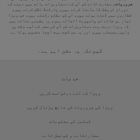
ضروریات
، سفارت خانے کو آپ کے دستاویزات ہاتھ میں دینے کے
دوران ٹریفک کا سامنا کرتے ہیں، پارکنگ تلاش کرتے ہیں،
قطاروں میں کھڑے ہوتے ہیں، آپ کو مطلع رکھتے ہیں، جب ویزا
تیار ہو جائے تو پاسپورٹ اٹھاتے ہیں، یہ یقینی بناتے ہیں
کہ ویزا درست ہے، دستاویزات کو آپ کی سفر کے لیے وقت پر
واپس بھیجتے ہیں، اور یہ سب کچھ بہت اچھا محسوس ہوتا ہے
کیونکہ یہ مشن اہم ہے۔
خدمات
ویزا کے لئے درخواست کریں
ویزا کی ضروریات کی جانچ پڑتال کریں
کسٹمز کی معلومات
سفارتخانے و قونصل خانے