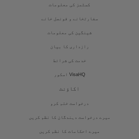
کسٹمز کی معلومات
سفارتخانے و قونصل خانے
شینگین کی معلومات
رازداری کا بیان
خدمت کی شرائط
VisaHQ اسکور
اکاؤنٹ
درخواست ختم کرو
میرے درخواست دہندگان کا نظم کریں
میرے احکامات کا نظم کریں