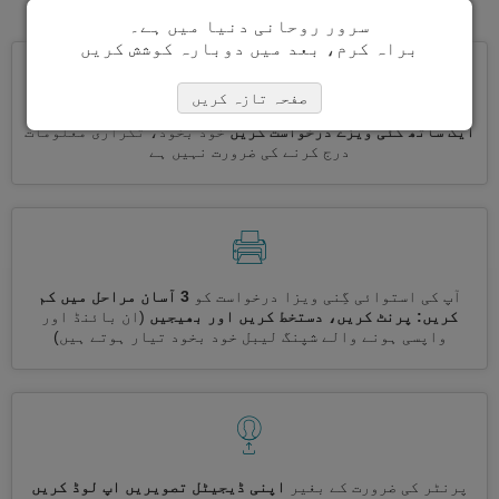
سرور روحانی دنیا میں ہے۔
براہ کرم، بعد میں دوبارہ کوشش کریں
صفحہ تازہ کریں
ایک ساتھ کئی ویزے درخواست کریں
خود بخود، تکراری معلومات
درج کرنے کی ضرورت نہیں ہے
آپ کی استوائی گِنی ویزا درخواست کو
3 آسان مراحل میں کم
کریں: پرنٹ کریں، دستخط کریں اور بھیجیں
(ان بائنڈ اور
واپسی ہونے والے شپنگ لیبل خود بخود تیار ہوتے ہیں)
پرنٹر کی ضرورت کے بغیر
اپنی ڈیجیٹل تصویریں اپ لوڈ کریں