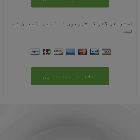
استوائی گِنی کے شہریوں کے لیے
پاکستان
کے
فیس
آنلائن درخواست دیں