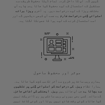
کہیں گے۔ آپ کا داخل کردہ تمام ڈیٹا محفوظ طریقے سے
مستقبل کے استعمال کے لیے محفوظ کیا جاتا ہے، چاہے آپ
مختلف ویزا کے لیے درخواست دیں۔ یہ آخری
ویزا برائے
استوائی گِنی درخواست فارم
ہے جسے آپ کبھی دیکھیں گے اور
اسے استعمال کرنے کے لیے ہوا کا جھونکا لگتا ہے۔
موثر اور محفوظ ماحول
ہماری ویب سائٹ پر شروع سے آخر تک سب کچھ کیا جاتا ہے۔
ہمارا نظام
ویزہ کی درخواست کو استوائی گِنی پر غلطیوں
سے بچاتا ہے
جب آپ جاتے ہیں
ویزہ ایجنٹس کی اضافی جائزہ
کے ساتھ۔ کسی بھی بیرونی ویب سائٹس پر ری ڈائریکٹ نہیں
کیا جاتا، کوئی وقت ضائع نہیں ہوتا اور کوئی کاغذ نہیں