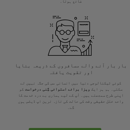
ضائع ہوتا۔
بار بار آنے والے مسافروں کے ذریعہ بنایا
اور تقویت یافتہ
کوئی ٹیکنالوجی دنیا میں انسانی مس کی جگہ نہیں لے
سکتی۔ ہم ہر ایک
ویزا برائے استوائی گِنی درخواست
کو
اپنی طرح سمجھتے ہیں۔ آپ کے لیے ہماری بے درد خدمت کا
واحد خلل حقیقی وقت کی حالت کی تازہ ترین اپ ڈیٹس ہوں
گے۔