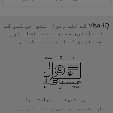
VisaHQ کے لئے ویزا استوائی گِنی کے
لئے آسان، سمجھنے میں آسان اور
مسافرین کے لئے بنایا گیا ہے۔
ایک اور مکمل شدہ درخواست فارم
ہم آپ سے بار بار معلومات درج کرنے کے لیے کبھی نہیں