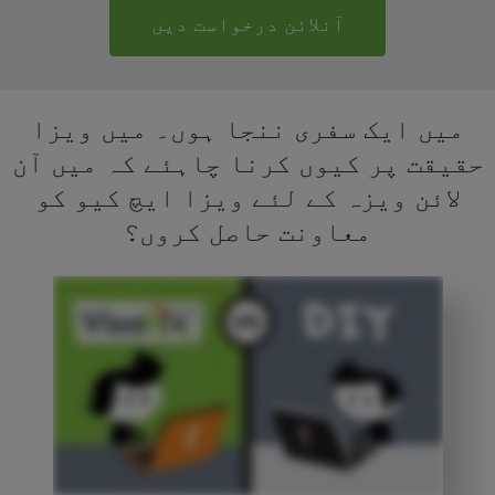
آنلائن درخواست دیں
میں ایک سفری ننجا ہوں۔ میں ویزا
حقیقت پر کیوں کرنا چاہئے کہ میں آن
لائن ویزہ کے لئے ویزا ایچ کیو کو
معاونت حاصل کروں؟