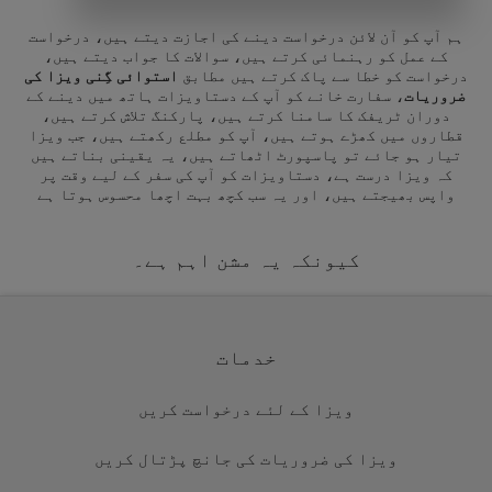
ہم آپ کو آن لائن درخواست دینے کی اجازت دیتے ہیں، درخواست
کے عمل کو رہنمائی کرتے ہیں، سوالات کا جواب دیتے ہیں،
درخواست کو خطا سے پاک کرتے ہیں مطابق
استوائی گِنی ویزا کی
ضروریات
، سفارت خانے کو آپ کے دستاویزات ہاتھ میں دینے کے
دوران ٹریفک کا سامنا کرتے ہیں، پارکنگ تلاش کرتے ہیں،
قطاروں میں کھڑے ہوتے ہیں، آپ کو مطلع رکھتے ہیں، جب ویزا
تیار ہو جائے تو پاسپورٹ اٹھاتے ہیں، یہ یقینی بناتے ہیں
کہ ویزا درست ہے، دستاویزات کو آپ کی سفر کے لیے وقت پر
واپس بھیجتے ہیں، اور یہ سب کچھ بہت اچھا محسوس ہوتا ہے
کیونکہ یہ مشن اہم ہے۔
خدمات
ویزا کے لئے درخواست کریں
ویزا کی ضروریات کی جانچ پڑتال کریں