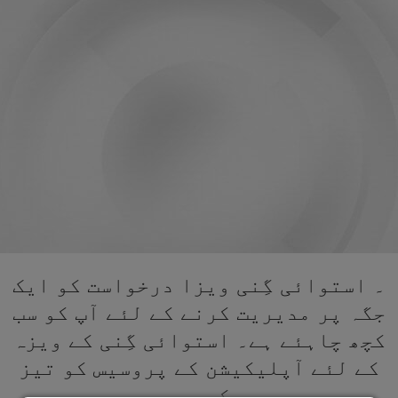
۔ استوائی گِنی ویزا درخواست کو ایک
جگہ پر مدیریت کرنے کے لئے آپ کو سب
کچھ چاہئے ہے۔ استوائی گِنی کے ویزہ
کے لئے آپلیکیشن کے پروسیس کو تیز
کریں۔