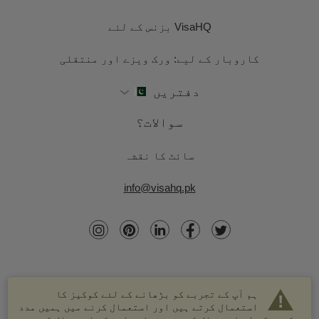
VisaHQ بزنس کے لئے
کاروبار کے لیے: ورک ویزے اور منتقلی
دفتریں
سوالات؟
سائٹ کا نقشہ
info@visahq.pk
ہم آپ کے تجربے کو بڑھانے کے لئے کوکیز کا
استعمال کرتے ہیں اور استعمال کرنے میں ہمیں مدد