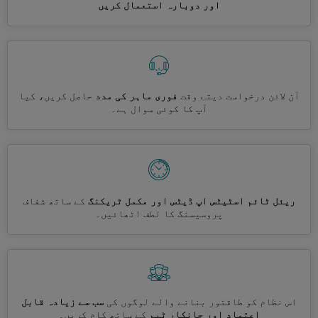
اور دوبارہ استعمال کریں
آن لائن درخواست دیتے وقت
فوری ماہر کی مدد
حاصل کریں، کیا
آپ کا کوئی سوال ہے۔
ریئل ٹائم اسٹیٹس اپ ڈیٹس اور مکمل ٹریکنگ
کے ساتھ شفاف
پروسیسنگ کا لطف اٹھائیں۔
اس نظام کو طاقتور بنانے والے لوگوں کی
سب سے زیادہ قابل
اعتماد اور جانکار ٹیم
کے ساتھ کام کریں۔