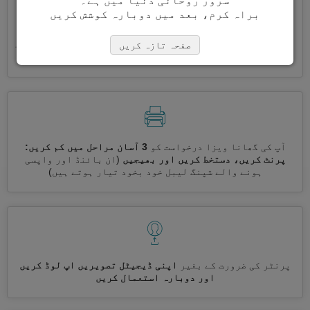
سرور روحانی دنیا میں ہے۔
براہ کرم، بعد میں دوبارہ کوشش کریں
ایک ساتھ کئی ویزے درخواست کریں
خود بخود، تکراری معلومات
صفحہ تازہ کریں
درج کرنے کی ضرورت نہیں ہے
آپ کی گھانا ویزا درخواست کو
3 آسان مراحل میں کم کریں:
پرنٹ کریں، دستخط کریں اور بھیجیں
(ان بائنڈ اور واپسی
ہونے والے شپنگ لیبل خود بخود تیار ہوتے ہیں)
پرنٹر کی ضرورت کے بغیر
اپنی ڈیجیٹل تصویریں اپ لوڈ کریں
اور دوبارہ استعمال کریں