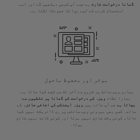
گھانا درخواست فارم
ہے جسے آپ کبھی دیکھیں گے اور اسے
استعمال کرنے کے لیے ہوا کا جھونکا لگتا ہے۔
موثر اور محفوظ ماحول
ہماری ویب سائٹ پر شروع سے آخر تک سب کچھ کیا جاتا ہے۔
ہمارا نظام
ویزہ کی درخواست کو گھانا پر غلطیوں سے
بچاتا ہے
جب آپ جاتے ہیں
ویزہ ایجنٹس کی اضافی جائزہ
کے
ساتھ۔ کسی بھی بیرونی ویب سائٹس پر ری ڈائریکٹ نہیں کیا
جاتا، کوئی وقت ضائع نہیں ہوتا اور کوئی کاغذ نہیں ضائع
ہوتا۔