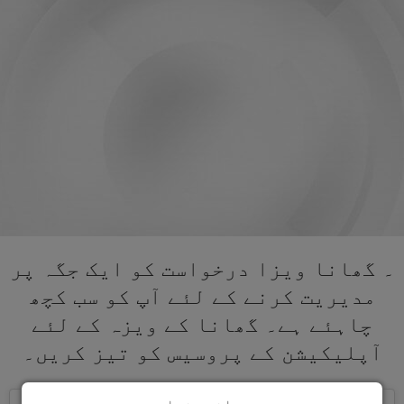
۔ گھانا ویزا درخواست کو ایک جگہ پر
مدیریت کرنے کے لئے آپ کو سب کچھ
چاہئے ہے۔ گھانا کے ویزہ کے لئے
آپلیکیشن کے پروسیس کو تیز کریں۔