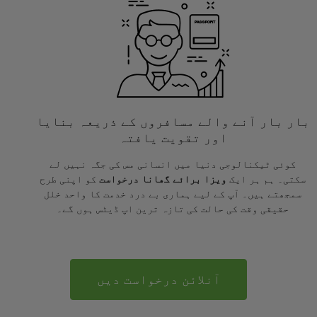
بار بار آنے والے مسافروں کے ذریعہ بنایا
اور تقویت یافتہ
کوئی ٹیکنالوجی دنیا میں انسانی مس کی جگہ نہیں لے
سکتی۔ ہم ہر ایک
ویزا برائے گھانا درخواست
کو اپنی طرح
سمجھتے ہیں۔ آپ کے لیے ہماری بے درد خدمت کا واحد خلل
حقیقی وقت کی حالت کی تازہ ترین اپ ڈیٹس ہوں گے۔
آنلائن درخواست دیں