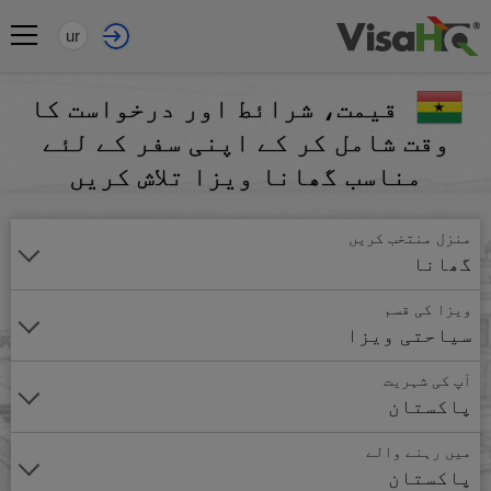
ur
قیمت، شرائط اور درخواست کا
وقت شامل کر کے اپنی سفر کے لئے
مناسب گھانا ویزا تلاش کریں
منزل منتخب کریں
گھانا
ویزا کی قسم
سیاحتی ویزا
آپ کی شہریت
پاکستان
میں رہنے والے
پاکستان