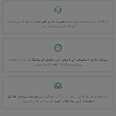
آن لائن درخواست دیتے وقت
فوری ماہر کی مدد
حاصل کریں، کیا
آپ کا کوئی سوال ہے۔
ریئل ٹائم اسٹیٹس اپ ڈیٹس اور مکمل ٹریکنگ
کے ساتھ شفاف
پروسیسنگ کا لطف اٹھائیں۔
اس نظام کو طاقتور بنانے والے لوگوں کی
سب سے زیادہ قابل
اعتماد اور جانکار ٹیم
کے ساتھ کام کریں۔