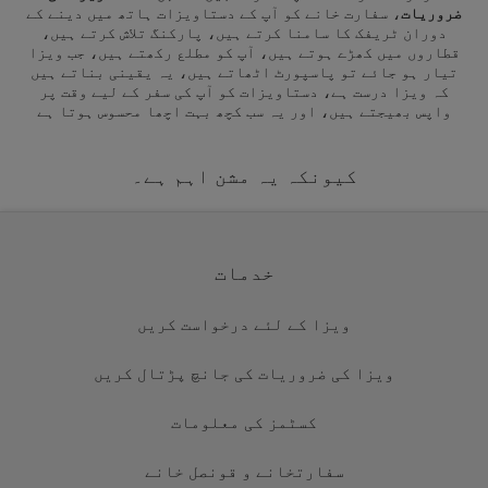
ضروریات
، سفارت خانے کو آپ کے دستاویزات ہاتھ میں دینے کے
دوران ٹریفک کا سامنا کرتے ہیں، پارکنگ تلاش کرتے ہیں،
قطاروں میں کھڑے ہوتے ہیں، آپ کو مطلع رکھتے ہیں، جب ویزا
تیار ہو جائے تو پاسپورٹ اٹھاتے ہیں، یہ یقینی بناتے ہیں
کہ ویزا درست ہے، دستاویزات کو آپ کی سفر کے لیے وقت پر
واپس بھیجتے ہیں، اور یہ سب کچھ بہت اچھا محسوس ہوتا ہے
کیونکہ یہ مشن اہم ہے۔
خدمات
ویزا کے لئے درخواست کریں
ویزا کی ضروریات کی جانچ پڑتال کریں
کسٹمز کی معلومات
سفارتخانے و قونصل خانے