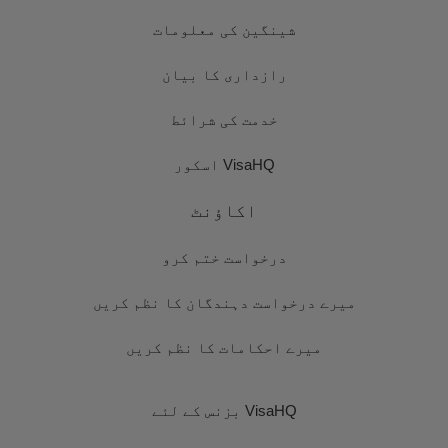
شینگین کی معلومات
رازداری کا بیان
خدمت کی شرائط
VisaHQ اسکور
اکاؤنٹ
درخواست ختم کرو
میرے درخواست دہندگان کا نظم کریں
میرے احکامات کا نظم کریں
VisaHQ بزنس کے لئے