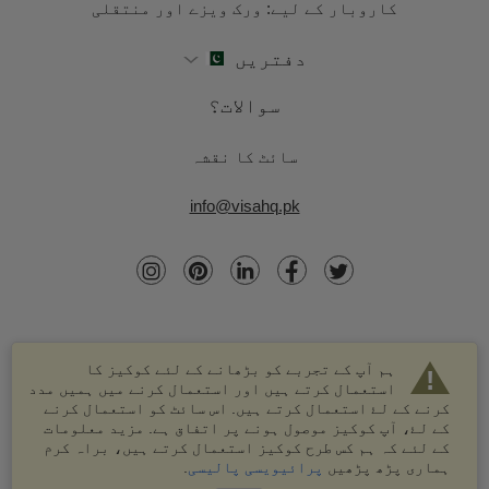
کاروبار کے لیے: ورک ویزے اور منتقلی
دفتریں
سوالات؟
سائٹ کا نقشہ
info@visahq.pk
ہم آپ کے تجربے کو بڑھانے کے لئے کوکیز کا
استعمال کرتے ہیں اور استعمال کرنے میں ہمیں مدد
کرنے کے لۓ استعمال کرتے ہیں. اس سائٹ کو استعمال کرنے
کے لۓ، آپ کوکیز موصول ہونے پر اتفاق ہے. مزید معلومات
کے لئے کہ ہم کس طرح کوکیز استعمال کرتے ہیں، براہ کرم
© 2003-2026 VisaHQ.com، انک. تمام حقوق محفوظ ہیں۔
ہماری پڑھ پڑھیں
پرائیویسی پالیسی
.
VisaHQ اور VisaHQ لوگو VisaHQ.com، انک. کے درجہ بند