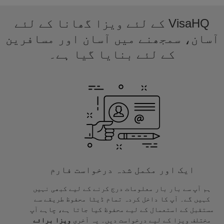
VisaHQ کے لئے ویزا گھانا کے لئے
آسان، سمجھنے میں آسان اور مسافرین
کے لئے بنایا گیا ہے۔
ایک اور مکمل شدہ درخواست فارم
ہم آپ سے بار بار معلومات درج کرنے کے لیے کبھی نہیں
کہیں گے۔ آپ کا داخل کردہ تمام ڈیٹا محفوظ طریقے سے
مستقبل کے استعمال کے لیے محفوظ کیا جاتا ہے، چاہے آپ
مختلف ویزا کے لیے درخواست دیں۔ یہ آخری
ویزا برائے