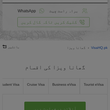
لائن
واست
براہ راست چیٹ
WhatsApp
یں
کلیک کریں تاکہ کال کریں
بانٹیں
VisaHQ.pk
گھانا ویزا
›
گھانا ویزا کی اقسام
Student Visa
Cruise Visa
Business eVisa
Tourist eVisa
آنلائن درخواست دیں