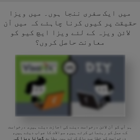
میں ایک سفری ننجا ہوں۔ میں ویزا
حقیقت پر کیوں کرنا چاہئے کہ میں آن
لائن ویزہ کے لئے ویزا ایچ کیو کو
معاونت حاصل کروں؟
ہم آپ کو آن لائن درخواست دینے کی اجازت دیتے ہیں، درخواست
کے عمل کو رہنمائی کرتے ہیں، سوالات کا جواب دیتے ہیں،
درخواست کو خطا سے پاک کرتے ہیں مطابق
گھانا ویزا کی