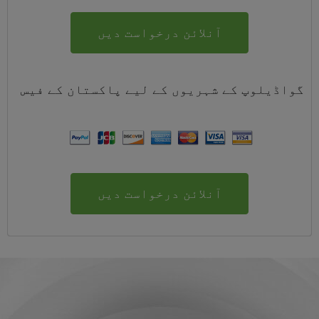
آنلائن درخواست دیں
گواڈیلوپ کے شہریوں کے لیے
پاکستان
کے
فیس
آنلائن درخواست دیں