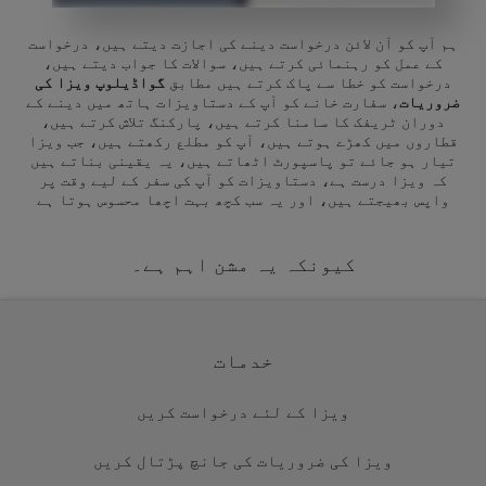
ہم آپ کو آن لائن درخواست دینے کی اجازت دیتے ہیں، درخواست
کے عمل کو رہنمائی کرتے ہیں، سوالات کا جواب دیتے ہیں،
درخواست کو خطا سے پاک کرتے ہیں مطابق
گواڈیلوپ ویزا کی
ضروریات
، سفارت خانے کو آپ کے دستاویزات ہاتھ میں دینے کے
دوران ٹریفک کا سامنا کرتے ہیں، پارکنگ تلاش کرتے ہیں،
قطاروں میں کھڑے ہوتے ہیں، آپ کو مطلع رکھتے ہیں، جب ویزا
تیار ہو جائے تو پاسپورٹ اٹھاتے ہیں، یہ یقینی بناتے ہیں
کہ ویزا درست ہے، دستاویزات کو آپ کی سفر کے لیے وقت پر
واپس بھیجتے ہیں، اور یہ سب کچھ بہت اچھا محسوس ہوتا ہے
کیونکہ یہ مشن اہم ہے۔
خدمات
ویزا کے لئے درخواست کریں
ویزا کی ضروریات کی جانچ پڑتال کریں