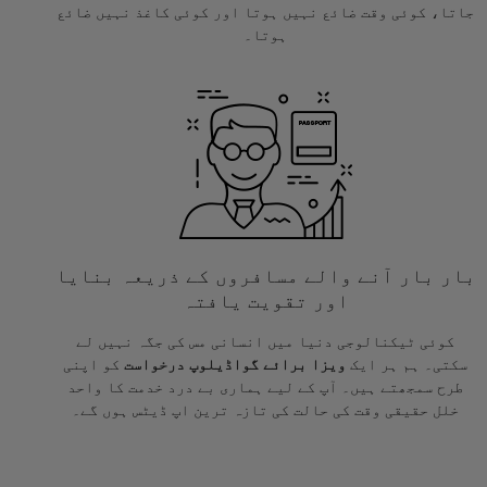
جاتا، کوئی وقت ضائع نہیں ہوتا اور کوئی کاغذ نہیں ضائع
ہوتا۔
بار بار آنے والے مسافروں کے ذریعہ بنایا
اور تقویت یافتہ
کوئی ٹیکنالوجی دنیا میں انسانی مس کی جگہ نہیں لے
سکتی۔ ہم ہر ایک
ویزا برائے گواڈیلوپ درخواست
کو اپنی
طرح سمجھتے ہیں۔ آپ کے لیے ہماری بے درد خدمت کا واحد
خلل حقیقی وقت کی حالت کی تازہ ترین اپ ڈیٹس ہوں گے۔