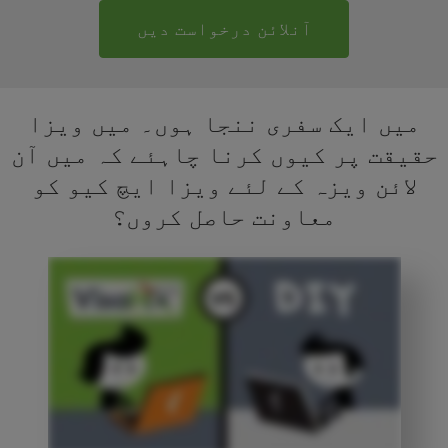
آنلائن درخواست دیں
میں ایک سفری ننجا ہوں۔ میں ویزا
حقیقت پر کیوں کرنا چاہئے کہ میں آن
لائن ویزہ کے لئے ویزا ایچ کیو کو
معاونت حاصل کروں؟