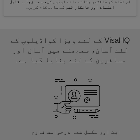
اس نظام کو طاقتور بنانے والے لوگوں کی
سب سے زیادہ قابل
اعتماد اور جانکار ٹیم
کے ساتھ کام کریں۔
VisaHQ کے لئے ویزا گواڈیلوپ کے
لئے آسان، سمجھنے میں آسان اور
مسافرین کے لئے بنایا گیا ہے۔
ایک اور مکمل شدہ درخواست فارم