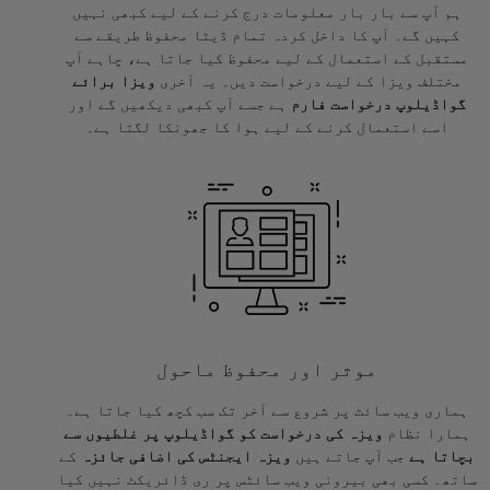
ہم آپ سے بار بار معلومات درج کرنے کے لیے کبھی نہیں
کہیں گے۔ آپ کا داخل کردہ تمام ڈیٹا محفوظ طریقے سے
مستقبل کے استعمال کے لیے محفوظ کیا جاتا ہے، چاہے آپ
مختلف ویزا کے لیے درخواست دیں۔ یہ آخری
ویزا برائے
گواڈیلوپ درخواست فارم
ہے جسے آپ کبھی دیکھیں گے اور
اسے استعمال کرنے کے لیے ہوا کا جھونکا لگتا ہے۔
موثر اور محفوظ ماحول
ہماری ویب سائٹ پر شروع سے آخر تک سب کچھ کیا جاتا ہے۔
ہمارا نظام
ویزہ کی درخواست کو گواڈیلوپ پر غلطیوں سے
بچاتا ہے
جب آپ جاتے ہیں
ویزہ ایجنٹس کی اضافی جائزہ
کے
ساتھ۔ کسی بھی بیرونی ویب سائٹس پر ری ڈائریکٹ نہیں کیا