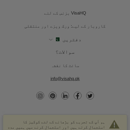
VisaHQ بزنس کے لئے
کاروبار کے لیے: ورک ویزے اور منتقلی
دفتریں
سوالات؟
سائٹ کا نقشہ
info@visahq.pk
ہم آپ کے تجربے کو بڑھانے کے لئے کوکیز کا
استعمال کرتے ہیں اور استعمال کرنے میں ہمیں مدد