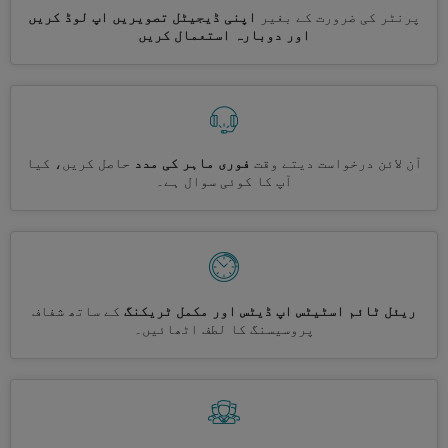
پرنٹر کی ضرورت کے بغیر
اپنی ڈیجیٹل تصویریں اپ لوڈ کریں
اور دوبارہ استعمال کریں
آن لائن درخواست دیتے وقت
فوری ماہر کی مدد
حاصل کریں، کیا
آپ کا کوئی سوال ہے۔
ریئل ٹائم اسٹیٹس اپ ڈیٹس اور مکمل ٹریکنگ
کے ساتھ شفاف
پروسیسنگ کا لطف اٹھائیں۔