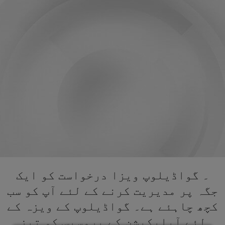
۔ گواڈیلوپ ویزا درخواست کو ایک
جگہ پر مدیریت کرنے کے لئے آپ کو سب
کچھ چاہئے ہے۔ گواڈیلوپ کے ویزہ کے
لئے آپلیکیشن کے پروسیس کو تیز