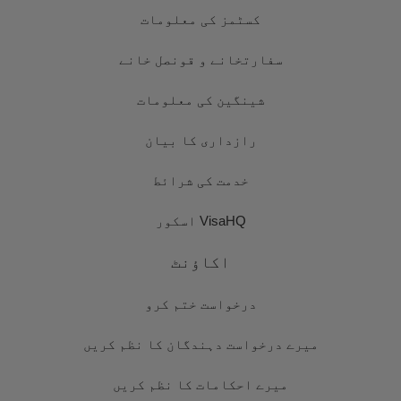
کسٹمز کی معلومات
سفارتخانے و قونصل خانے
شینگین کی معلومات
رازداری کا بیان
خدمت کی شرائط
VisaHQ اسکور
اکاؤنٹ
درخواست ختم کرو
میرے درخواست دہندگان کا نظم کریں
میرے احکامات کا نظم کریں