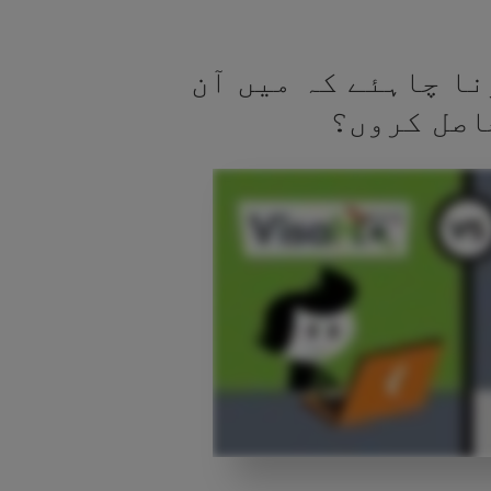
نا چاہئے کہ میں آن
اصل کروں؟