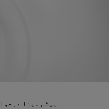
۔ ہیٹی ویزا درخواس