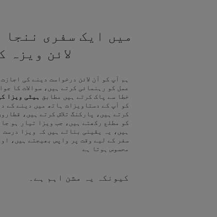
میں ایک سفری ننجا ہ
لائن ویزہ 
ہم آپ کو آن لائن درخواست دینے کی اجازت
عمل کو رہنمائی کرتے ہیں، سوالات کا جوا
خطا سے پاک کرتے ہیں مطابق
ہیٹی ویزا کی
کو آپ کے دستاویزات ہاتھ میں دینے کے د
کرتے ہیں، پارکنگ تلاش کرتے ہیں، قطاروں
کو مطلع رکھتے ہیں، جب ویزا تیار ہو جا
ہیں، یہ یقینی بناتے ہیں کہ ویزا درست ہ
سفر کے لیے وقت پر واپس بھیجتے ہیں، اور
محسوس ہوتا ہے
کیونکہ یہ مشن اہم ہے۔