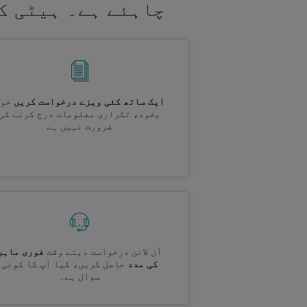
چاہئے ہے۔ ہیٹی ک
ایک ساتھ کئی ویزے درخواست کریں
خود
بخود، تکراری معلومات درج کرنے کی
ضرورت نہیں ہے
آن لائن درخواست دیتے وقت
فوری ماہر
کی مدد
حاصل کریں، کیا آپ کا کوئی
سوال ہے۔