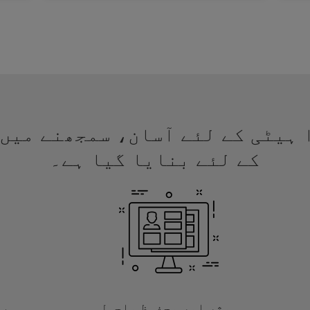
 ویزا ہیٹی کے لئے آسان، سمجھنے م
کے لئے بنایا گیا ہے۔
موثر اور محفوظ ماحول
با