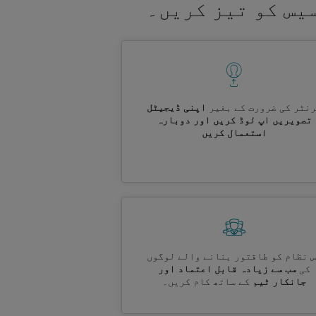
یس کو تیز کریں۔
نٹر کی ضرورت کے بغیر
اپنی ڈیجیٹل
تصویریں اپ لوڈ کریں اور دوبارہ
استعمال کریں
 نظام کو طاقتور بنانے والے لوگوں
کی
سب سے زیادہ قابل اعتماد اور
جانکار ٹیم
کے ساتھ کام کریں۔