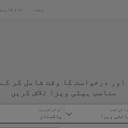
ویزے
کام کا ویز
اور درخواست کا وقت شامل کر کے 
مناسب ہیٹی ویزا تلاش کریں
ا کی قسم
آپ کی شہریت
احتی ویزا
پاکستان