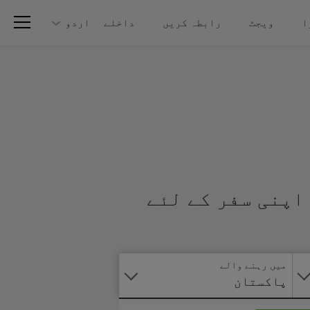
ا
ویجٹ
رابطہ کریں
داخلے
اردو
اپنی سفر کے لئے
آنلائن
درخواست
دیں
میں رہنے والے
پاکستان