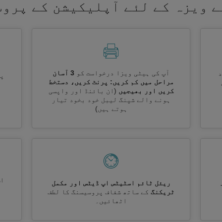
ے ویزہ کے لئے آپلیکیشن کے پروس
آپ کی ہیٹی ویزا درخواست کو
3 آسان
پر
مراحل میں کم کریں: پرنٹ کریں، دستخط
کریں اور بھیجیں
(ان بائنڈ اور واپسی
ہونے والے شپنگ لیبل خود بخود تیار
ہوتے ہیں)
اس
ریئل ٹائم اسٹیٹس اپ ڈیٹس اور مکمل
ٹریکنگ
کے ساتھ شفاف پروسیسنگ کا لطف
اٹھائیں۔