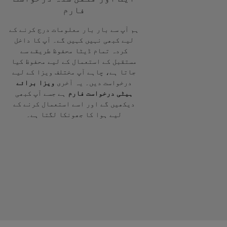
فارم
ہم آپ سے بار بار معلومات درج کرنے کے
لیے کبھی نہیں کہیں گے۔ آپ کا داخل
کردہ تمام ڈیٹا محفوظ طریقے سے
مستقبل کے استعمال کے لیے محفوظ کیا
جاتا ہے، چاہے آپ مختلف ویزا کے لیے
درخواست دیں۔ یہ آخری
ویزا برائے
ہیٹی درخواست فارم
ہے جسے آپ کبھی
دیکھیں گے اور اسے استعمال کرنے کے
لیے ہوا کا جھونکا لگتا ہے۔