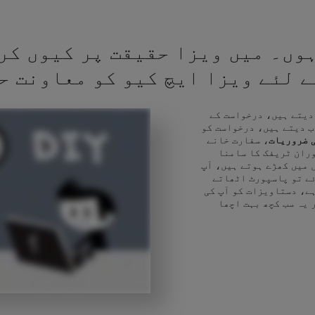
وں۔ میں ویزا حقیقت پر کیوں کر
کے لئے ویزا ایچ کیو کو معاونت ح
 دیتے ہیں، درخواست کے
ب دیتے ہیں، درخواست کو
 ضروریات
، سفارت خانے
وران ٹریفک کا سامنا
 میں کھڑے ہوتے ہیں، آپ
ئے تو پاسپورٹ اٹھاتے
ے، دستاویزات کو آپ کی
 یہ سب کچھ بہت اچھا