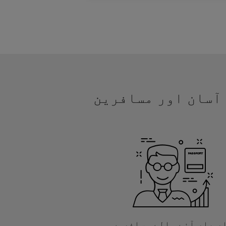
یں آسان اور مسافرین
ر بار آنے والے مسافروں