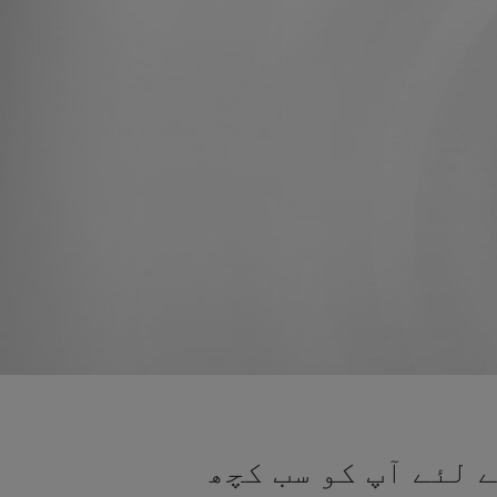
 لئے آپ کو سب کچھ