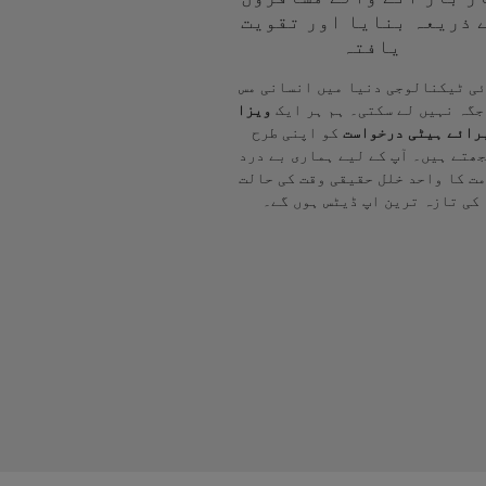
 ذریعہ بنایا اور تقویت
یافتہ
ی ٹیکنالوجی دنیا میں انسانی مس
جگہ نہیں لے سکتی۔ ہم ہر ایک
ویزا
رائے ہیٹی درخواست
کو اپنی طرح
ھتے ہیں۔ آپ کے لیے ہماری بے درد
ت کا واحد خلل حقیقی وقت کی حالت
کی تازہ ترین اپ ڈیٹس ہوں گے۔