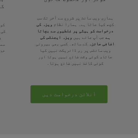
کے
ہماری ویب سائٹ پر شروع سے آخر تک سب
کچھ کیا جاتا ہے۔ ہمارا نظام
ویزہ کی
کوئ
درخواست کو ہیٹی پر غلطیوں سے بچاتا
کی 
ہے
جب آپ جاتے ہیں
ویزہ ایجنٹس کی
ب
اضافی جائزہ
کے ساتھ۔ کسی بھی بیرونی
سمج
ویب سائٹس پر ری ڈائریکٹ نہیں کیا
خدم
جاتا، کوئی وقت ضائع نہیں ہوتا اور
کوئی کاغذ نہیں ضائع ہوتا۔
آنلائن درخواست دیں