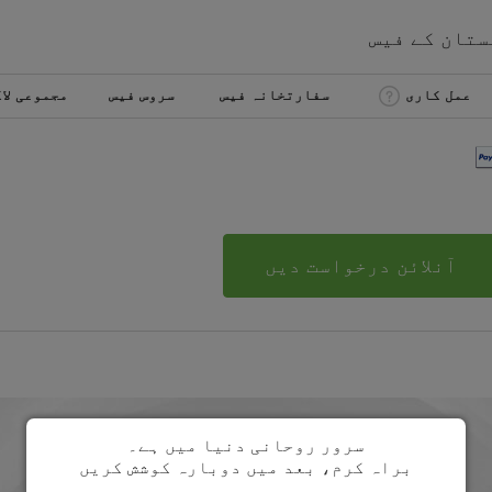
ستان
کے
فیس
عمل کاری
سفارتخانہ فیس
سروس فیس
مجموعی لا
آنلائن درخواست دیں
سرور روحانی دنیا میں ہے۔
براہ کرم، بعد میں دوبارہ کوشش کریں