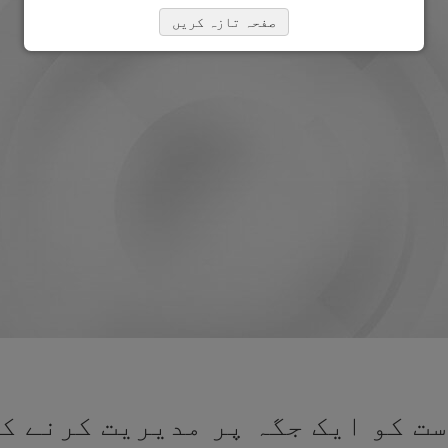
صفحہ تازہ کریں
ت کو ایک جگہ پر مدیریت کرنے کے