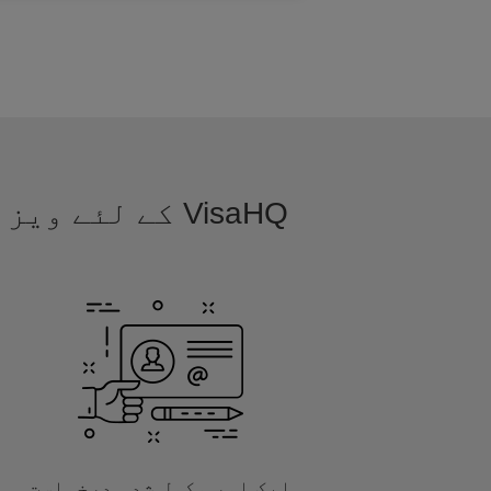
VisaHQ کے لئے
ایک اور مکمل شدہ درخواست