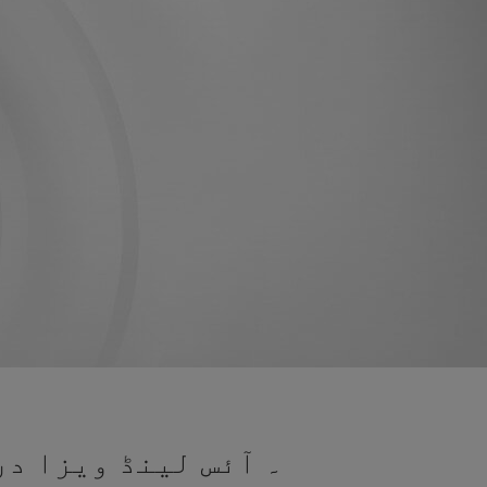
۔ آئس لینڈ ویزا در