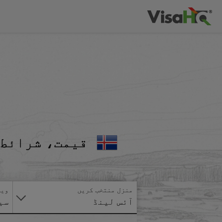
قیمت، شرائط 
منزل منتخب کریں
ویز
آئس لینڈ
سی