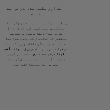
ایک اور مکمل شدہ درخواست
فارم
ہم آپ سے بار بار معلومات درج کرنے کے
لیے کبھی نہیں کہیں گے۔ آپ کا داخل
کردہ تمام ڈیٹا محفوظ طریقے سے
مستقبل کے استعمال کے لیے محفوظ کیا
جاتا ہے، چاہے آپ مختلف ویزا کے لیے
درخواست دیں۔ یہ آخری
ویزا برائے آئس
لینڈ درخواست فارم
ہے جسے آپ کبھی
دیکھیں گے اور اسے استعمال کرنے کے
لیے ہوا کا جھونکا لگتا ہے۔