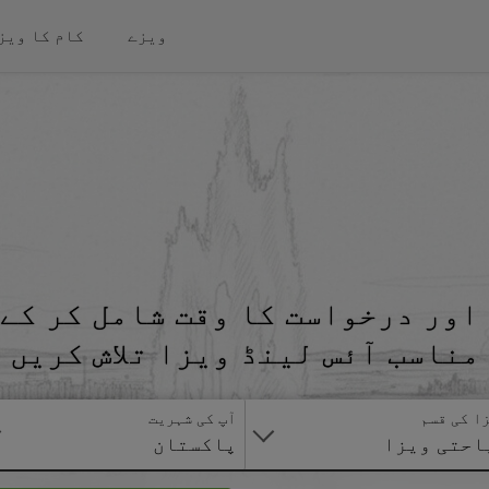
ویزے
کام کا ویز
اور درخواست کا وقت شامل کر کے 
مناسب آئس لینڈ ویزا تلاش کریں
ا کی قسم
آپ کی شہریت
احتی ویزا
پاکستان