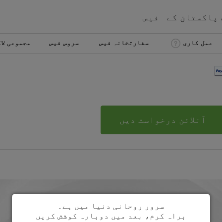
پاکستان
کے
فیس
عمل کاری
سفارتخانہ فیس
سروس فیس
مجموعی لا
آنلائن درخواست دیں
سرور روحانی دنیا میں ہے۔
براہ کرم، بعد میں دوبارہ کوشش کریں