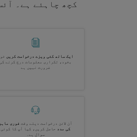
کچھ چاہئے ہے۔ آئس
ایک ساتھ کئی ویزے درخواست کریں
خود
بخود، تکراری معلومات درج کرنے کی
ضرورت نہیں ہے
آن لائن درخواست دیتے وقت
فوری ماہر
کی مدد
حاصل کریں، کیا آپ کا کوئی
سوال ہے۔