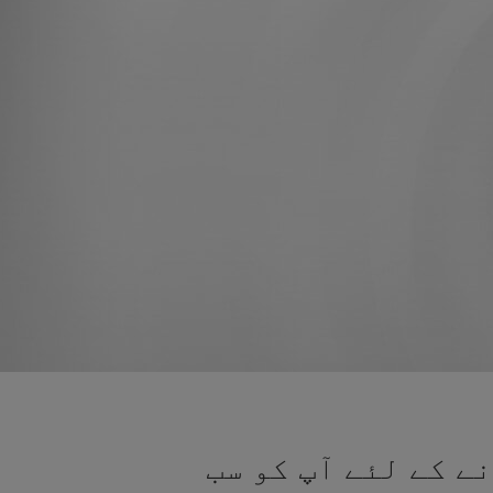
ے کے لئے آپ کو سب