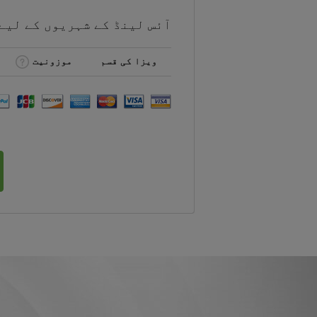
آئس لینڈ کے شہریوں کے لیے
ویزا کی قسم
موزونیت