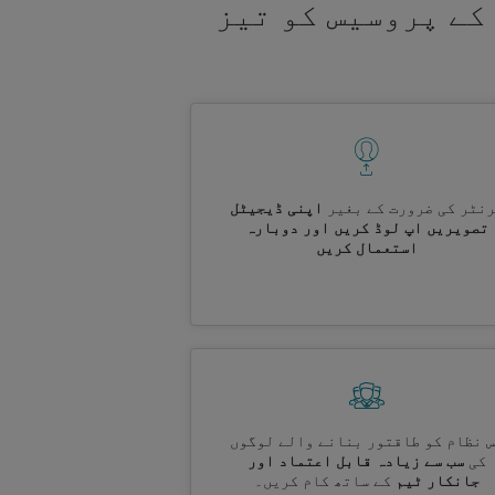
کے پروسیس کو تیز
نٹر کی ضرورت کے بغیر
اپنی ڈیجیٹل
تصویریں اپ لوڈ کریں اور دوبارہ
استعمال کریں
 نظام کو طاقتور بنانے والے لوگوں
کی
سب سے زیادہ قابل اعتماد اور
جانکار ٹیم
کے ساتھ کام کریں۔