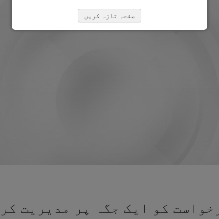
صفحہ تازہ کریں
خواست کو ایک جگہ پر مدیریت کرن