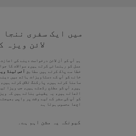
میں ایک سفری ننجا ہ
لائن ویزہ 
ہم آپ کو آن لائن درخواست دینے کی اجازت
عمل کو رہنمائی کرتے ہیں، سوالات کا جوا
خطا سے پاک کرتے ہیں مطابق
آئس لینڈ ویز
خانے کو آپ کے دستاویزات ہاتھ میں دینے
سامنا کرتے ہیں، پارکنگ تلاش کرتے ہیں، 
ہیں، آپ کو مطلع رکھتے ہیں، جب ویزا تیا
اٹھاتے ہیں، یہ یقینی بناتے ہیں کہ ویز
کو آپ کی سفر کے لیے وقت پر واپس بھیجتے
اچھا محسوس ہوتا ہے
کیونکہ یہ مشن اہم ہے۔