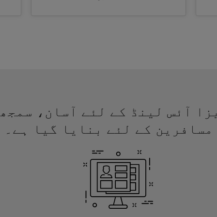
لئے ویزا آئس لینڈ کے لئے آسان، سمج
مسافرین کے لئے بنایا گیا ہے۔