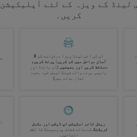
 لینڈ کے ویزہ کے لئے آپلیکیشن 
کریں۔
آپ کی آئس لینڈ ویزا درخواست کو
3
پر
آسان مراحل میں کم کریں: پرنٹ کریں،
دستخط کریں اور بھیجیں
(ان بائنڈ اور
واپسی ہونے والے شپنگ لیبل خود بخود
تیار ہوتے ہیں)
اس
ریئل ٹائم اسٹیٹس اپ ڈیٹس اور مکمل
ٹریکنگ
کے ساتھ شفاف پروسیسنگ کا لطف
اٹھائیں۔