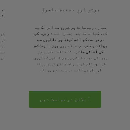
موثر اور محفوظ ماحول
با
کے
ہماری ویب سائٹ پر شروع سے آخر تک سب
کچھ کیا جاتا ہے۔ ہمارا نظام
ویزہ کی
کوئ
درخواست کو آئس لینڈ پر غلطیوں سے
کی 
بچاتا ہے
جب آپ جاتے ہیں
ویزہ ایجنٹس
برا
کی اضافی جائزہ
کے ساتھ۔ کسی بھی
سمج
بیرونی ویب سائٹس پر ری ڈائریکٹ نہیں
خدم
کیا جاتا، کوئی وقت ضائع نہیں ہوتا
اور کوئی کاغذ نہیں ضائع ہوتا۔
آنلائن درخواست دیں