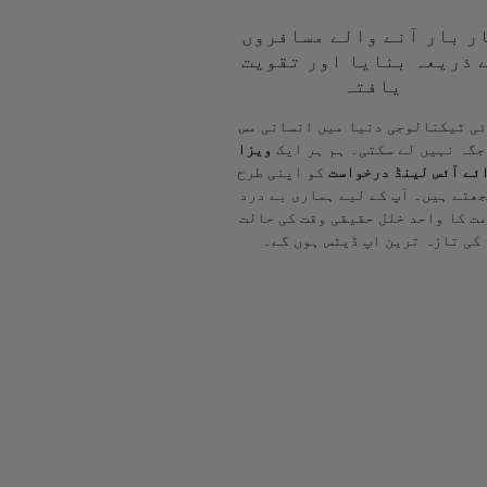
ر بار آنے والے مسافروں
 ذریعہ بنایا اور تقویت
یافتہ
ی ٹیکنالوجی دنیا میں انسانی مس
جگہ نہیں لے سکتی۔ ہم ہر ایک
ویزا
ئے آئس لینڈ درخواست
کو اپنی طرح
ھتے ہیں۔ آپ کے لیے ہماری بے درد
ت کا واحد خلل حقیقی وقت کی حالت
کی تازہ ترین اپ ڈیٹس ہوں گے۔