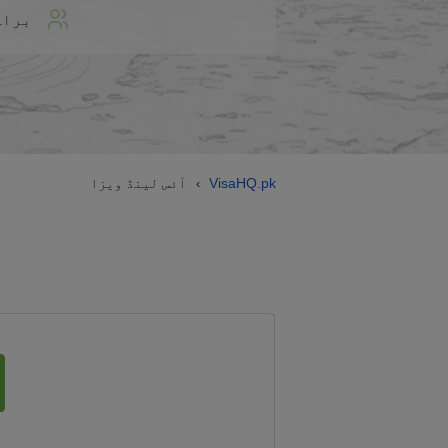
براہ
VisaHQ.pk
آئس لینڈ ویزا
›