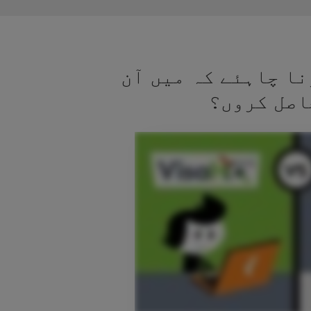
نا چاہئے کہ میں آن
اصل کروں؟