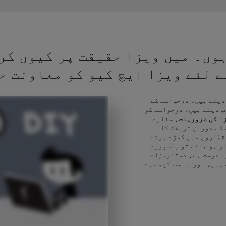
وں۔ میں ویزا حقیقت پر کیوں کر
کے لئے ویزا ایچ کیو کو معاونت ح
 دیتے ہیں، درخواست کے
ب دیتے ہیں، درخواست کو
ا کی ضروریات
، سفارت
 کے دوران ٹریفک کا
قطاروں میں کھڑے ہوتے
ر ہو جائے تو پاسپورٹ
ا درست ہے، دستاویزات
 ہیں، اور یہ سب کچھ بہت