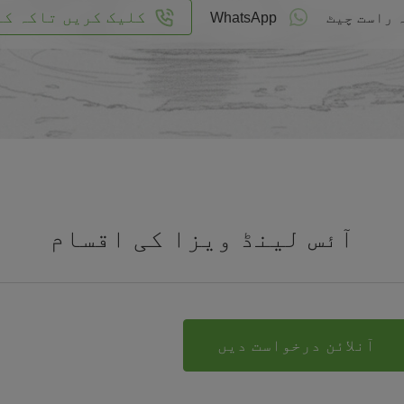
کلیک کریں تاکہ کا
 راست چیٹ
WhatsApp
آئس لینڈ ویزا کی اقسام
آنلائن درخواست دیں