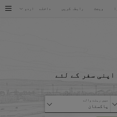
ا
ویجٹ
رابطہ کریں
داخلے
اردو
اپنی سفر کے لئے
آنلائن
درخواست
دیں
میں رہنے والے
پاکستان