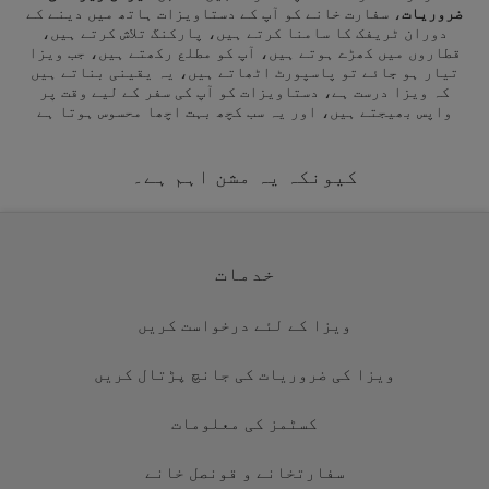
ضروریات
، سفارت خانے کو آپ کے دستاویزات ہاتھ میں دینے کے
دوران ٹریفک کا سامنا کرتے ہیں، پارکنگ تلاش کرتے ہیں،
قطاروں میں کھڑے ہوتے ہیں، آپ کو مطلع رکھتے ہیں، جب ویزا
تیار ہو جائے تو پاسپورٹ اٹھاتے ہیں، یہ یقینی بناتے ہیں
کہ ویزا درست ہے، دستاویزات کو آپ کی سفر کے لیے وقت پر
واپس بھیجتے ہیں، اور یہ سب کچھ بہت اچھا محسوس ہوتا ہے
کیونکہ یہ مشن اہم ہے۔
خدمات
ویزا کے لئے درخواست کریں
ویزا کی ضروریات کی جانچ پڑتال کریں
کسٹمز کی معلومات
سفارتخانے و قونصل خانے