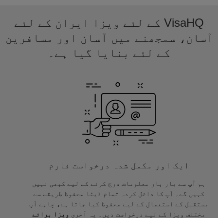
VisaHQ کے لئے ویزا ایران کے لئے
آسان، سمجھنے میں آسان اور مسافرین
کے لئے بنایا گیا ہے۔
ایک اور مکمل شدہ درخواست فارم
ہم آپ سے بار بار معلومات درج کرنے کے لیے کبھی نہیں
کہیں گے۔ آپ کا داخل کردہ تمام ڈیٹا محفوظ طریقے سے
مستقبل کے استعمال کے لیے محفوظ کیا جاتا ہے، چاہے آپ
مختلف ویزا کے لیے درخواست دیں۔ یہ آخری
ویزا برائے