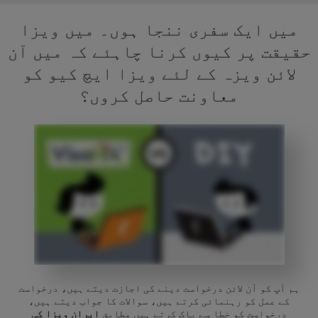
میں ایک سفری ننجا ہوں۔ میں ویزا
حقیقت پر کیوں کرنا چاہئے کہ میں آن
لائن ویزہ کے لئے ویزا ایچ کیو کو
معاونت حاصل کروں؟
ہم آپ کو آن لائن درخواست دینے کی اجازت دیتے ہیں، درخواست
کے عمل کو رہنمائی کرتے ہیں، سوالات کا جواب دیتے ہیں،
درخواست کو خطا سے پاک کرتے ہیں مطابق
ایران ویزا کی