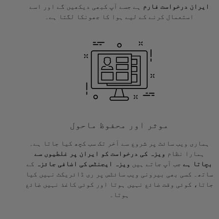
ایران درخواست فارم
ہے جسے آپ کبھی دیکھیں گے اور اسے
استعمال کرنے کے لیے ہوا کا جھونکا لگتا ہے۔
موثر اور محفوظ ماحول
ہماری ویب سائٹ پر شروع سے آخر تک سب کچھ کیا جاتا ہے۔
ہمارا نظام
ویزہ کی درخواست کو ایران پر غلطیوں سے
بچاتا ہے
جب آپ جاتے ہیں
ویزہ ایجنٹس کی اضافی جائزہ
کے
ساتھ۔ کسی بھی بیرونی ویب سائٹس پر ری ڈائریکٹ نہیں کیا
جاتا، کوئی وقت ضائع نہیں ہوتا اور کوئی کاغذ نہیں ضائع
ہوتا۔