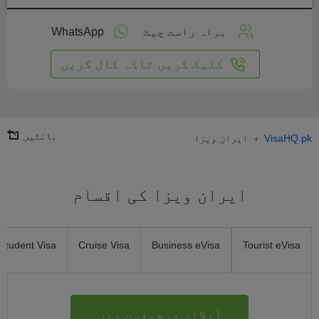
لائن
واست
براہ راست چیٹ
WhatsApp
یں
کلیک کریں تاکہ کال کریں
بانٹیں
VisaHQ.pk
ایران ویزا
›
ایران ویزا کی اقسام
Student Visa
Cruise Visa
Business eVisa
Tourist eVisa
آنلائن درخواست دیں