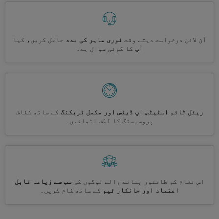
آن لائن درخواست دیتے وقت
فوری ماہر کی مدد
حاصل کریں، کیا
آپ کا کوئی سوال ہے۔
ریئل ٹائم اسٹیٹس اپ ڈیٹس اور مکمل ٹریکنگ
کے ساتھ شفاف
پروسیسنگ کا لطف اٹھائیں۔
اس نظام کو طاقتور بنانے والے لوگوں کی
سب سے زیادہ قابل
اعتماد اور جانکار ٹیم
کے ساتھ کام کریں۔