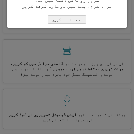
سرور روحانی دنیا میں ہے۔
براہ کرم، بعد میں دوبارہ کوشش کریں
ایک ساتھ کئی ویزے درخواست کریں
خود بخود، تکراری معلومات
صفحہ تازہ کریں
درج کرنے کی ضرورت نہیں ہے
آپ کی ایران ویزا درخواست کو
3 آسان مراحل میں کم کریں:
پرنٹ کریں، دستخط کریں اور بھیجیں
(ان بائنڈ اور واپسی
ہونے والے شپنگ لیبل خود بخود تیار ہوتے ہیں)
پرنٹر کی ضرورت کے بغیر
اپنی ڈیجیٹل تصویریں اپ لوڈ کریں
اور دوبارہ استعمال کریں