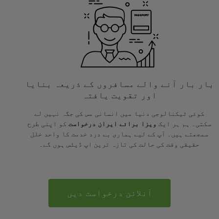
بار بار آنے والے مسافروں کے ذریعہ بنایا
اور تقویت یافتہ
کوئی ٹیکنالوجی دنیا میں انسانی مس کی جگہ نہیں لے
سکتی۔ ہم ہر ایک
ویزا برائے ایران درخواست
کو اپنی طرح
سمجھتے ہیں۔ آپ کے لیے ہماری بے درد خدمت کا واحد خلل
حقیقی وقت کی حالت کی تازہ ترین اپ ڈیٹس ہوں گے۔
آنلائن درخواست دیں