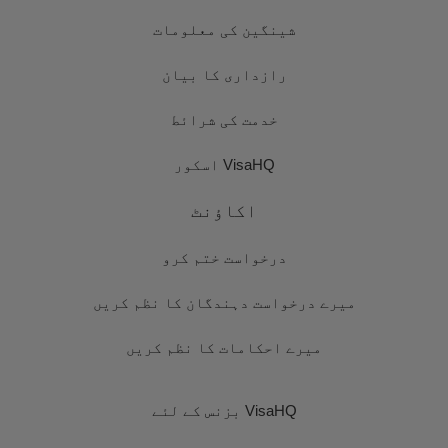
شینگین کی معلومات
رازداری کا بیان
خدمت کی شرائط
VisaHQ اسکور
اکاؤنٹ
درخواست ختم کرو
میرے درخواست دہندگان کا نظم کریں
میرے احکامات کا نظم کریں
VisaHQ بزنس کے لئے