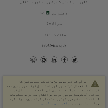
کاروبار کے لیے: ورک ویزے اور منتقلی
دفتریں
سوالات؟
سائٹ کا نقشہ
info@visahq.pk
ہم آپ کے تجربے کو بڑھانے کے لئے کوکیز کا
استعمال کرتے ہیں اور استعمال کرنے میں ہمیں مدد
کرنے کے لۓ استعمال کرتے ہیں. اس سائٹ کو استعمال کرنے
کے لۓ، آپ کوکیز موصول ہونے پر اتفاق ہے. مزید معلومات
کے لئے کہ ہم کس طرح کوکیز استعمال کرتے ہیں، براہ کرم
© 2003-2026 VisaHQ.com، انک. تمام حقوق محفوظ ہیں۔
ہماری پڑھ پڑھیں
پرائیویسی پالیسی
.
VisaHQ اور VisaHQ لوگو VisaHQ.com، انک. کے درجہ بند