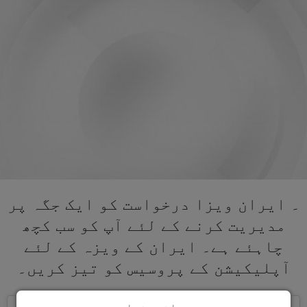
۔ ایران ویزا درخواست کو ایک جگہ پر
مدیریت کرنے کے لئے آپ کو سب کچھ
چاہئے ہے۔ ایران کے ویزہ کے لئے
آپلیکیشن کے پروسیس کو تیز کریں۔