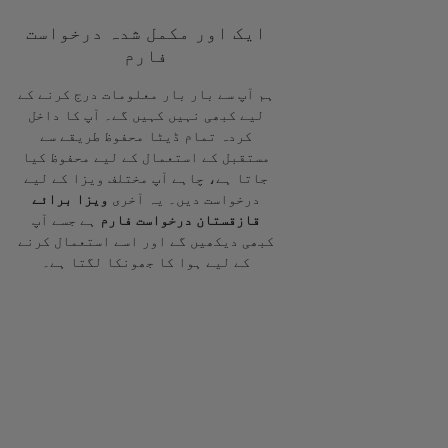
ایک اور مکمل شدہ درخواست
فارم
ہم آپ سے بار بار معلومات درج کرنے کے
لیے کبھی نہیں کہیں گے۔ آپ کا داخل
کردہ تمام ڈیٹا محفوظ طریقے سے
مستقبل کے استعمال کے لیے محفوظ کیا
جاتا ہے، چاہے آپ مختلف ویزا کے لیے
درخواست دیں۔ یہ آخری
ویزا برائے
قازقستان درخواست فارم
ہے جسے آپ
کبھی دیکھیں گے اور اسے استعمال کرنے
کے لیے ہوا کا جھونکا لگتا ہے۔