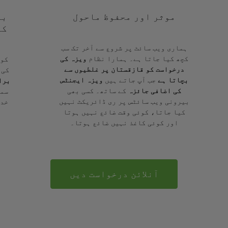
موثر اور محفوظ ماحول
با
کے
ہماری ویب سائٹ پر شروع سے آخر تک سب
کچھ کیا جاتا ہے۔ ہمارا نظام
ویزہ کی
کوئ
درخواست کو قازقستان پر غلطیوں سے
کی 
بچاتا ہے
جب آپ جاتے ہیں
ویزہ ایجنٹس
برا
کی اضافی جائزہ
کے ساتھ۔ کسی بھی
سمج
بیرونی ویب سائٹس پر ری ڈائریکٹ نہیں
خدم
کیا جاتا، کوئی وقت ضائع نہیں ہوتا
اور کوئی کاغذ نہیں ضائع ہوتا۔
آنلائن درخواست دیں