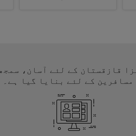
ئے ویزا قازقستان کے لئے آسان، سم
مسافرین کے لئے بنایا گیا ہے۔