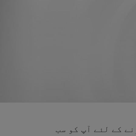
ے کے لئے آپ کو سب