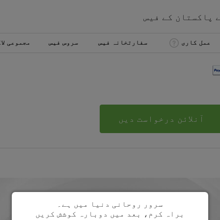
ے
پاکستان
کے
فیس
عمل کاری
سفارتخانہ فیس
سروس فیس
مجموعی لا
آنلائن درخواست دیں
سرور روحانی دنیا میں ہے۔
براہ کرم، بعد میں دوبارہ کوشش کریں