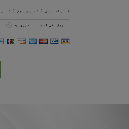
قازقستان کے شہریوں کے لی
ویزا کی قسم
موزونیت