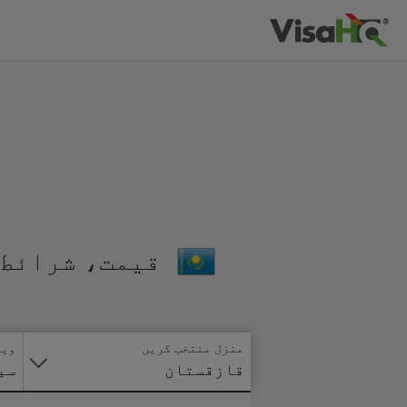
قیمت، شرائط 
منزل منتخب کریں
ویز
قازقستان
سی