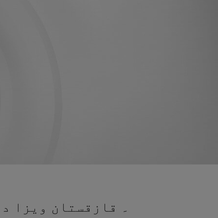
۔ قازقستان ویزا در