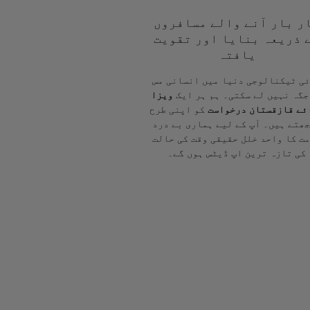
ر بار آنے والے مسافروں
 ذریعہ بنایا اور تقویت
یافتہ
ی ٹیکنالوجی دنیا میں انسانی مس
جگہ نہیں لے سکتی۔ ہم ہر ایک
ویزا
ئے قازقستان درخواست
کو اپنی طرح
ھتے ہیں۔ آپ کے لیے ہماری بے درد
ت کا واحد خلل حقیقی وقت کی حالت
کی تازہ ترین اپ ڈیٹس ہوں گے۔