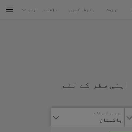
ا
ویجٹ
رابطہ کریں
داخلے
اردو
اپنی سفر کے لئے
آنلائن
درخواست
دیں
میں رہنے والے
پاکستان