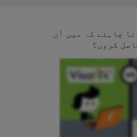
نا چاہئے کہ میں آن
اصل کروں؟