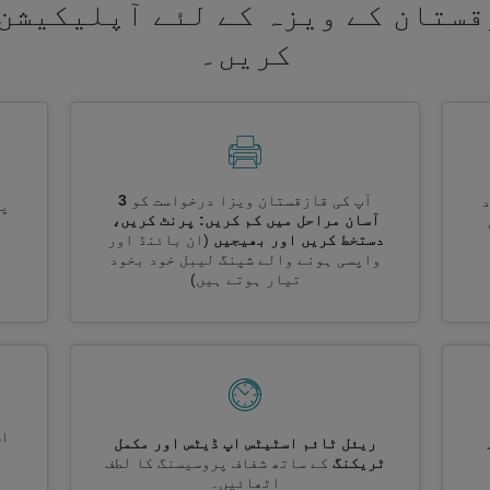
قستان کے ویزہ کے لئے آپلیکیشن 
کریں۔
آپ کی قازقستان ویزا درخواست کو
3
پر
آسان مراحل میں کم کریں: پرنٹ کریں،
دستخط کریں اور بھیجیں
(ان بائنڈ اور
واپسی ہونے والے شپنگ لیبل خود بخود
تیار ہوتے ہیں)
اس
ریئل ٹائم اسٹیٹس اپ ڈیٹس اور مکمل
ٹریکنگ
کے ساتھ شفاف پروسیسنگ کا لطف
اٹھائیں۔