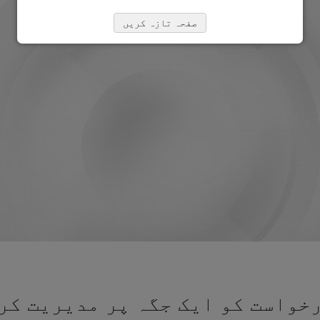
صفحہ تازہ کریں
خواست کو ایک جگہ پر مدیریت کرن