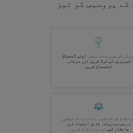
کے پروسیس کو تیز
نٹر کی ضرورت کے بغیر
اپنی ڈیجیٹل
تصویریں اپ لوڈ کریں اور دوبارہ
استعمال کریں
 نظام کو طاقتور بنانے والے لوگوں
کی
سب سے زیادہ قابل اعتماد اور
جانکار ٹیم
کے ساتھ کام کریں۔