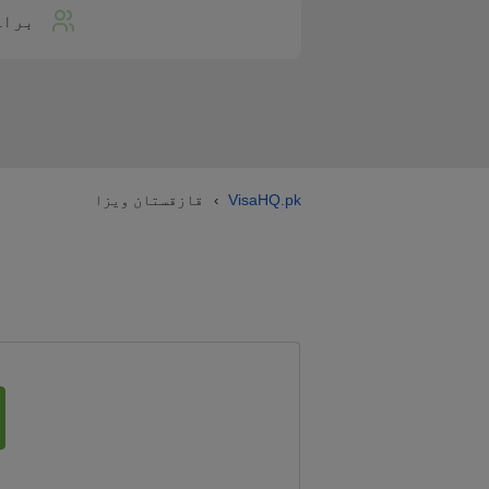
براہ
VisaHQ.pk
قازقستان ویزا
›