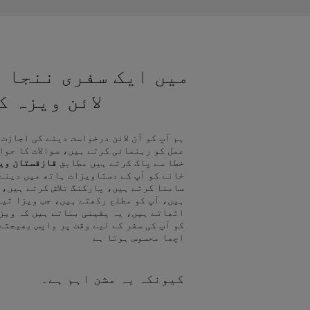
میں ایک سفری ننجا ہ
لائن ویزہ 
ہم آپ کو آن لائن درخواست دینے کی اجازت
عمل کو رہنمائی کرتے ہیں، سوالات کا جوا
خطا سے پاک کرتے ہیں مطابق
قازقستان وی
خانے کو آپ کے دستاویزات ہاتھ میں دینے
سامنا کرتے ہیں، پارکنگ تلاش کرتے ہیں، 
ہیں، آپ کو مطلع رکھتے ہیں، جب ویزا تیا
اٹھاتے ہیں، یہ یقینی بناتے ہیں کہ ویز
کو آپ کی سفر کے لیے وقت پر واپس بھیجتے
اچھا محسوس ہوتا ہے
کیونکہ یہ مشن اہم ہے۔