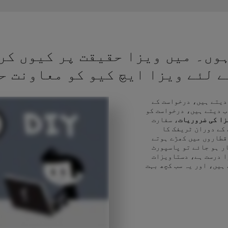
وں۔ میں ویزا حقیقت پر کیوں کر
کے لئے ویزا ایچ کیو کو معاونت ح
 دیتے ہیں، درخواست کے
ب دیتے ہیں، درخواست کو
زا کی ضروریات
، سفارت
 کے دوران ٹریفک کا
قطاروں میں کھڑے ہوتے
ر ہو جائے تو پاسپورٹ
ا درست ہے، دستاویزات
 ہیں، اور یہ سب کچھ بہت