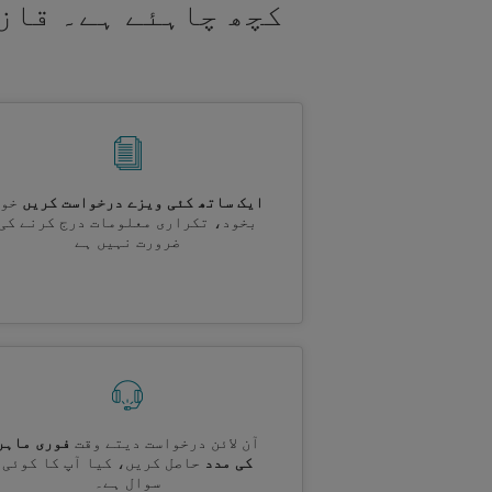
کچھ چاہئے ہے۔ قاز
ایک ساتھ کئی ویزے درخواست کریں
خود
بخود، تکراری معلومات درج کرنے کی
ضرورت نہیں ہے
آن لائن درخواست دیتے وقت
فوری ماہر
کی مدد
حاصل کریں، کیا آپ کا کوئی
سوال ہے۔