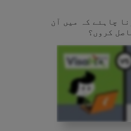
نا چاہئے کہ میں آن
اصل کروں؟