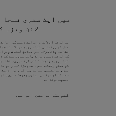
میں ایک سفری ننجا ہ
لائن ویزہ 
ہم آپ کو آن لائن درخواست دینے کی اجازت
عمل کو رہنمائی کرتے ہیں، سوالات کا جوا
خطا سے پاک کرتے ہیں مطابق
لبنان ویزا ک
کو آپ کے دستاویزات ہاتھ میں دینے کے د
کرتے ہیں، پارکنگ تلاش کرتے ہیں، قطاروں
کو مطلع رکھتے ہیں، جب ویزا تیار ہو جا
ہیں، یہ یقینی بناتے ہیں کہ ویزا درست ہ
سفر کے لیے وقت پر واپس بھیجتے ہیں، اور
محسوس ہوتا ہے
کیونکہ یہ مشن اہم ہے۔