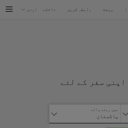
ا
ویجٹ
رابطہ کریں
داخلے
اردو
اپنی سفر کے لئے
آنلائن
درخواست
دیں
میں رہنے والے
پاکستان