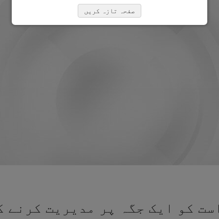
صفحہ تازہ کریں
ت کو ایک جگہ پر مدیریت کرنے ک