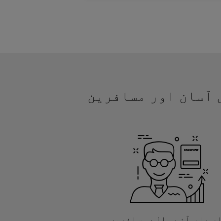
یں آسان اور مسافرین
ر بار آنے والے مسافروں