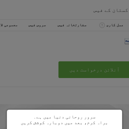
کستان
کے
فیس
عمل کاری
سفارتخانہ فیس
سروس فیس
مجموعی لا
آنلائن درخواست دیں
سرور روحانی دنیا میں ہے۔
براہ کرم، بعد میں دوبارہ کوشش کریں