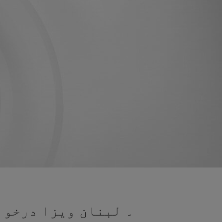
۔ لبنان ویزا درخواس