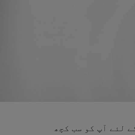
ے لئے آپ کو سب کچھ