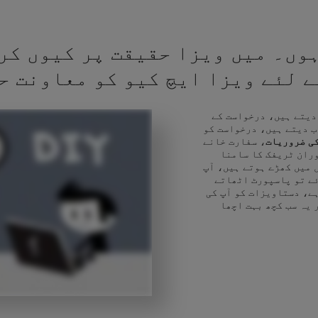
وں۔ میں ویزا حقیقت پر کیوں کر
کے لئے ویزا ایچ کیو کو معاونت ح
 دیتے ہیں، درخواست کے
ب دیتے ہیں، درخواست کو
ی ضروریات
، سفارت خانے
وران ٹریفک کا سامنا
 میں کھڑے ہوتے ہیں، آپ
ئے تو پاسپورٹ اٹھاتے
ے، دستاویزات کو آپ کی
 یہ سب کچھ بہت اچھا