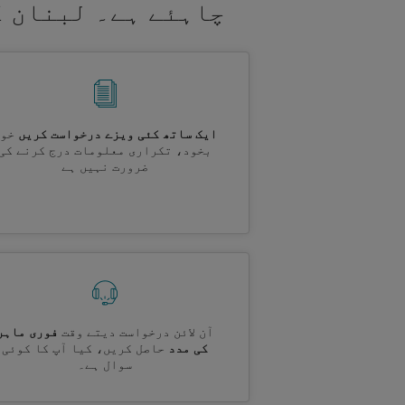
چاہئے ہے۔ لبنان ک
ایک ساتھ کئی ویزے درخواست کریں
خود
بخود، تکراری معلومات درج کرنے کی
ضرورت نہیں ہے
آن لائن درخواست دیتے وقت
فوری ماہر
کی مدد
حاصل کریں، کیا آپ کا کوئی
سوال ہے۔