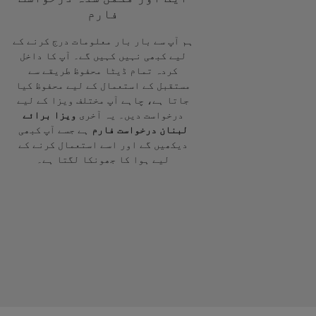
فارم
ہم آپ سے بار بار معلومات درج کرنے کے
لیے کبھی نہیں کہیں گے۔ آپ کا داخل
کردہ تمام ڈیٹا محفوظ طریقے سے
مستقبل کے استعمال کے لیے محفوظ کیا
جاتا ہے، چاہے آپ مختلف ویزا کے لیے
درخواست دیں۔ یہ آخری
ویزا برائے
لبنان درخواست فارم
ہے جسے آپ کبھی
دیکھیں گے اور اسے استعمال کرنے کے
لیے ہوا کا جھونکا لگتا ہے۔