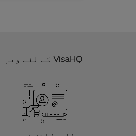
VisaHQ کے لئے
ایک اور مکمل شدہ درخواست