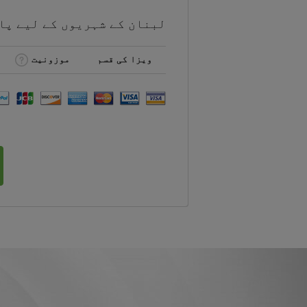
لبنان کے شہریوں کے لیے
پا
ویزا کی قسم
موزونیت