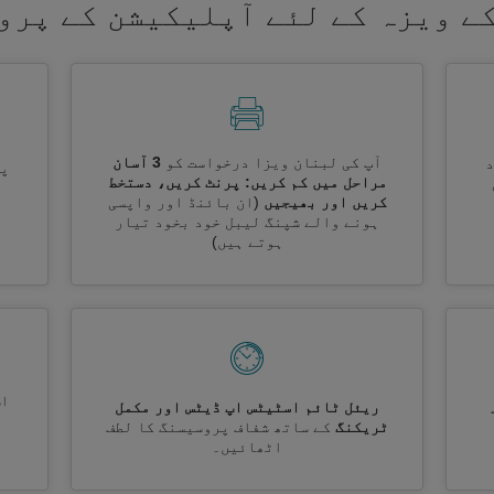
ے ویزہ کے لئے آپلیکیشن کے پرو
آپ کی لبنان ویزا درخواست کو
3 آسان
پر
مراحل میں کم کریں: پرنٹ کریں، دستخط
کریں اور بھیجیں
(ان بائنڈ اور واپسی
ہونے والے شپنگ لیبل خود بخود تیار
ہوتے ہیں)
اس
ریئل ٹائم اسٹیٹس اپ ڈیٹس اور مکمل
ٹریکنگ
کے ساتھ شفاف پروسیسنگ کا لطف
اٹھائیں۔