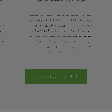
کے
ہماری ویب سائٹ پر شروع سے آخر تک سب
کچھ کیا جاتا ہے۔ ہمارا نظام
ویزہ کی
کوئ
درخواست کو لبنان پر غلطیوں سے بچاتا
کی 
ہے
جب آپ جاتے ہیں
ویزہ ایجنٹس کی
بر
اضافی جائزہ
کے ساتھ۔ کسی بھی بیرونی
سمج
ویب سائٹس پر ری ڈائریکٹ نہیں کیا
خدم
جاتا، کوئی وقت ضائع نہیں ہوتا اور
کوئی کاغذ نہیں ضائع ہوتا۔
آنلائن درخواست دیں