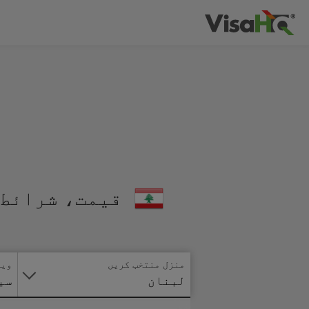
قیمت، شرائط 
منزل منتخب کریں
ویز
لبنان
سی