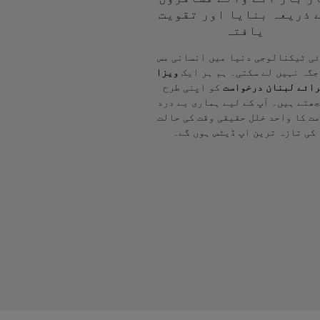
 ذریعہ بنایا اور تقویت
یافتہ
ی ٹیکنالوجی دنیا میں انسانی مس
جگہ نہیں لے سکتی۔ ہم ہر ایک
ویزا
ائے لبنان درخواست
کو اپنی طرح
ھتے ہیں۔ آپ کے لیے ہماری بے درد
ت کا واحد خلل حقیقی وقت کی حالت
کی تازہ ترین اپ ڈیٹس ہوں گے۔