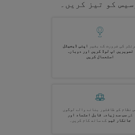
سیس کو تیز کریں۔
نٹر کی ضرورت کے بغیر
اپنی ڈیجیٹل
تصویریں اپ لوڈ کریں اور دوبارہ
استعمال کریں
 نظام کو طاقتور بنانے والے لوگوں
کی
سب سے زیادہ قابل اعتماد اور
جانکار ٹیم
کے ساتھ کام کریں۔