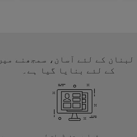
 ویزا لبنان کے لئے آسان، سمجھنے م
کے لئے بنایا گیا ہے۔
موثر اور محفوظ ماحول
با