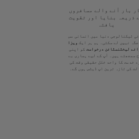
ر بار آنے والے مسافروں
 ذریعہ بنایا اور تقویت
یافتہ
ی ٹیکنالوجی دنیا میں انسانی مس
جگہ نہیں لے سکتی۔ ہم ہر ایک
ویزا
ائے لیخٹنسٹائن درخواست
کو اپنی
 سمجھتے ہیں۔ آپ کے لیے ہماری بے
د خدمت کا واحد خلل حقیقی وقت کی
لت کی تازہ ترین اپ ڈیٹس ہوں گے۔