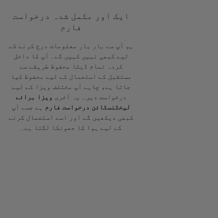
ایک اور مکمل شدہ درخواست
فارم
ہم آپ سے بار بار معلومات درج کرنے کے
لیے کبھی نہیں کہیں گے۔ آپ کا داخل
کردہ تمام ڈیٹا محفوظ طریقے سے
مستقبل کے استعمال کے لیے محفوظ کیا
جاتا ہے، چاہے آپ مختلف ویزا کے لیے
درخواست دیں۔ یہ آخری
ویزا برائے
لیخٹنسٹائن درخواست فارم
ہے جسے آپ
کبھی دیکھیں گے اور اسے استعمال کرنے
کے لیے ہوا کا جھونکا لگتا ہے۔