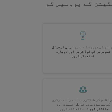
کیشن کے پروسیس کو
نٹر کی ضرورت کے بغیر
اپنی ڈیجیٹل
تصویریں اپ لوڈ کریں اور دوبارہ
استعمال کریں
 نظام کو طاقتور بنانے والے لوگوں
کی
سب سے زیادہ قابل اعتماد اور
جانکار ٹیم
کے ساتھ کام کریں۔