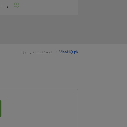
براہ
VisaHQ.pk
لیخٹنسٹائن ویزا
›