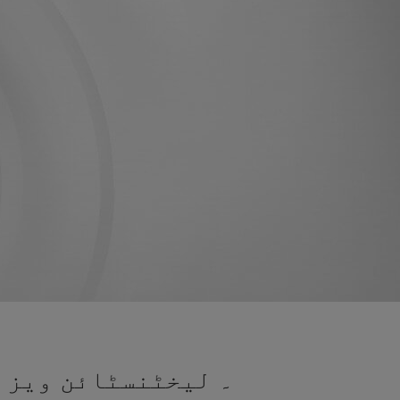
۔ لیخٹنسٹائن ویزا 