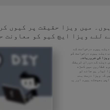
وں۔ میں ویزا حقیقت پر کیوں کر
کے لئے ویزا ایچ کیو کو معاونت ح
 دیتے ہیں، درخواست کے
ب دیتے ہیں، درخواست کو
ویزا کی ضروریات
،
ں دینے کے دوران ٹریفک
ں، قطاروں میں کھڑے
ا تیار ہو جائے تو
ں کہ ویزا درست ہے،
اپس بھیجتے ہیں، اور یہ