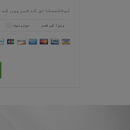
لیخٹنسٹائن کے شہریوں کے 
ویزا کی قسم
موزونیت