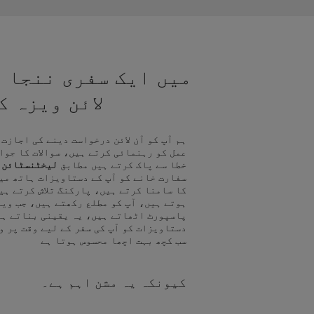
میں ایک سفری ننجا ہ
لائن ویزہ 
ہم آپ کو آن لائن درخواست دینے کی اجازت
عمل کو رہنمائی کرتے ہیں، سوالات کا جوا
خطا سے پاک کرتے ہیں مطابق
لیخٹنسٹائن 
سفارت خانے کو آپ کے دستاویزات ہاتھ می
کا سامنا کرتے ہیں، پارکنگ تلاش کرتے ہی
ہوتے ہیں، آپ کو مطلع رکھتے ہیں، جب ویز
پاسپورٹ اٹھاتے ہیں، یہ یقینی بناتے ہی
دستاویزات کو آپ کی سفر کے لیے وقت پر و
سب کچھ بہت اچھا محسوس ہوتا ہے
کیونکہ یہ مشن اہم ہے۔