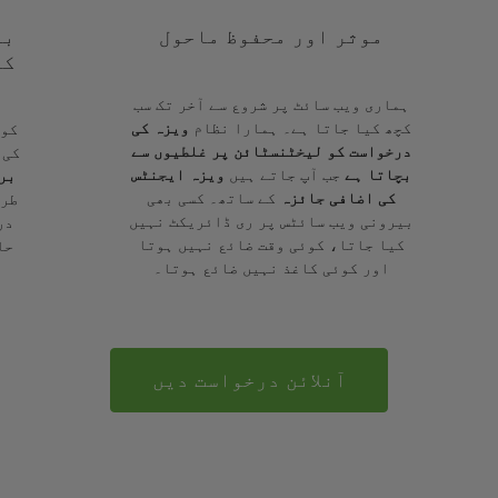
موثر اور محفوظ ماحول
با
کے
ہماری ویب سائٹ پر شروع سے آخر تک سب
کچھ کیا جاتا ہے۔ ہمارا نظام
ویزہ کی
کوئ
درخواست کو لیخٹنسٹائن پر غلطیوں سے
کی 
بچاتا ہے
جب آپ جاتے ہیں
ویزہ ایجنٹس
بر
کی اضافی جائزہ
کے ساتھ۔ کسی بھی
طرح
بیرونی ویب سائٹس پر ری ڈائریکٹ نہیں
در
کیا جاتا، کوئی وقت ضائع نہیں ہوتا
حا
اور کوئی کاغذ نہیں ضائع ہوتا۔
آنلائن درخواست دیں