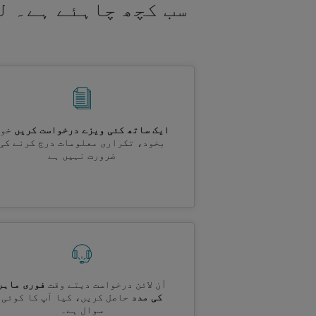
سب کچھ چاہئے ہے۔ ل
ایک ساتھ کئی ویزے درخواست کریں
خود
بخود، تکراری معلومات درج کرنے کی
ضرورت نہیں ہے
آن لائن درخواست دیتے وقت
فوری ماہر
کی مدد
حاصل کریں، کیا آپ کا کوئی
سوال ہے۔