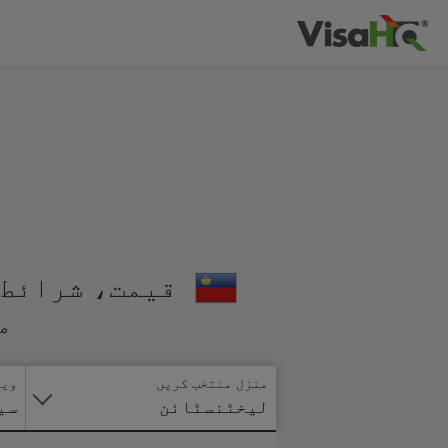
قیمت، شرائط 
م
منزل منتخب کریں
ویز
لیخٹنسٹائن
سی