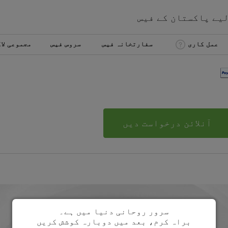
لیے
پاکستان
کے
فیس
عمل کاری
سفارتخانہ فیس
سروس فیس
مجموعی لا
آنلائن درخواست دیں
سرور روحانی دنیا میں ہے۔
براہ کرم، بعد میں دوبارہ کوشش کریں