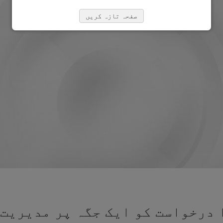
صفحہ تازہ کریں
درخواست کو ایک جگہ پر مدیریت 