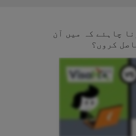
نا چاہئے کہ میں آن
اصل کروں؟