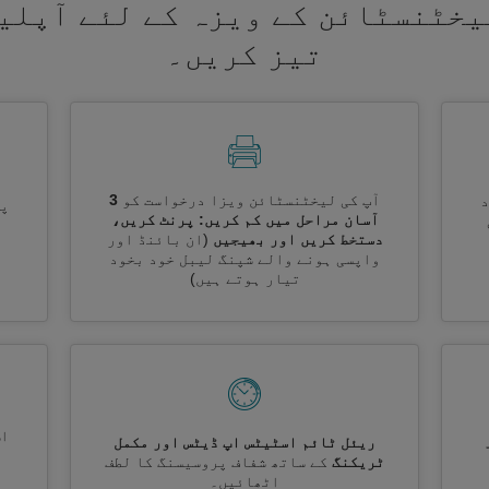
یخٹنسٹائن کے ویزہ کے لئے آپلی
تیز کریں۔
آپ کی لیخٹنسٹائن ویزا درخواست کو
3
پر
آسان مراحل میں کم کریں: پرنٹ کریں،
دستخط کریں اور بھیجیں
(ان بائنڈ اور
واپسی ہونے والے شپنگ لیبل خود بخود
تیار ہوتے ہیں)
اس
ریئل ٹائم اسٹیٹس اپ ڈیٹس اور مکمل
ٹریکنگ
کے ساتھ شفاف پروسیسنگ کا لطف
اٹھائیں۔