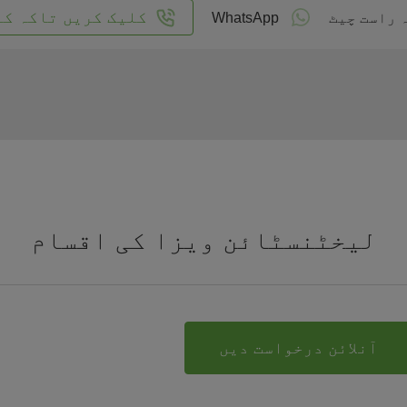
کلیک کریں تاکہ کا
 راست چیٹ
WhatsApp
لیخٹنسٹائن ویزا کی اقسام
آنلائن درخواست دیں