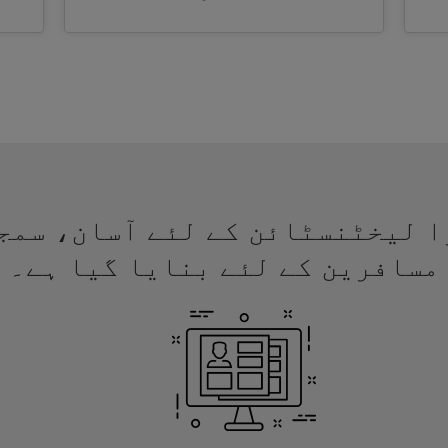
ے ویزا لیخٹنسٹائن کے لئے آسان، س
مسافرین کے لئے بنایا گیا ہے۔