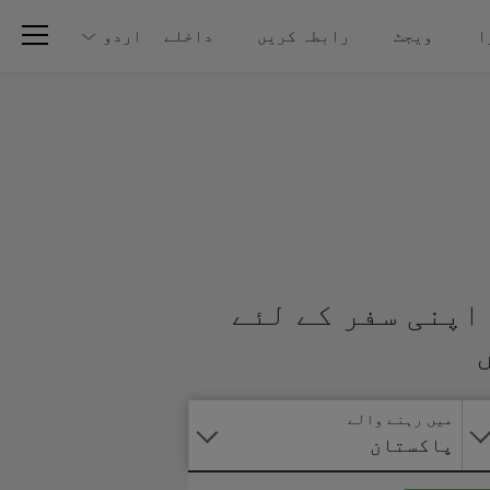
ا
ویجٹ
رابطہ کریں
داخلے
اردو
اپنی سفر کے لئے
آنلائن
درخواست
دیں
میں رہنے والے
پاکستان