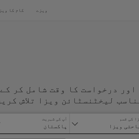
ویزے
کام کا ویز
اور درخواست کا وقت شامل کر کے 
ناسب لیخٹنسٹائن ویزا تلاش کریں
ا کی قسم
آپ کی شہریت
احتی ویزا
پاکستان