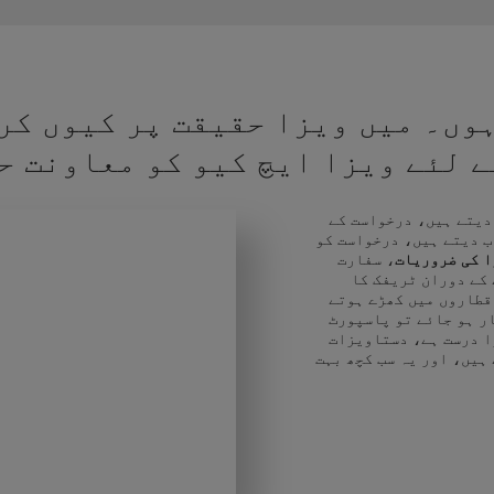
وں۔ میں ویزا حقیقت پر کیوں کر
کے لئے ویزا ایچ کیو کو معاونت ح
 دیتے ہیں، درخواست کے
ب دیتے ہیں، درخواست کو
ا کی ضروریات
، سفارت
 کے دوران ٹریفک کا
قطاروں میں کھڑے ہوتے
ر ہو جائے تو پاسپورٹ
ا درست ہے، دستاویزات
 ہیں، اور یہ سب کچھ بہت