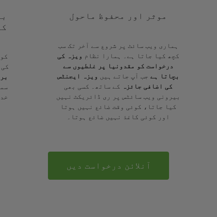
موثر اور محفوظ ماحول
با
کے
ہماری ویب سائٹ پر شروع سے آخر تک سب
کچھ کیا جاتا ہے۔ ہمارا نظام
ویزہ کی
کوئ
درخواست کو مقدونیا پر غلطیوں سے
کی 
بچاتا ہے
جب آپ جاتے ہیں
ویزہ ایجنٹس
برا
کی اضافی جائزہ
کے ساتھ۔ کسی بھی
سمج
بیرونی ویب سائٹس پر ری ڈائریکٹ نہیں
خدم
کیا جاتا، کوئی وقت ضائع نہیں ہوتا
اور کوئی کاغذ نہیں ضائع ہوتا۔
آنلائن درخواست دیں