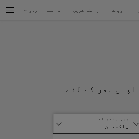
ا
ویجٹ
رابطہ کریں
داخلے
اردو
اپنی سفر کے لئے
آنلائن
درخواست
دیں
میں رہنے والے
پاکستان