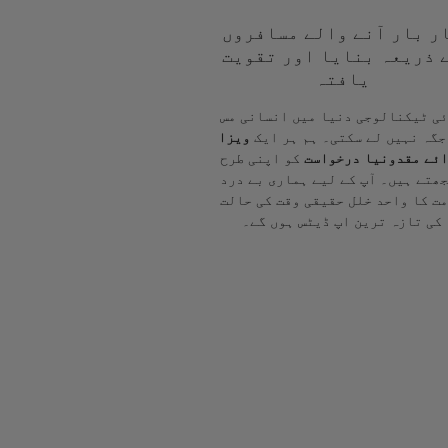
ر بار آنے والے مسافروں
 ذریعہ بنایا اور تقویت
یافتہ
ی ٹیکنالوجی دنیا میں انسانی مس
جگہ نہیں لے سکتی۔ ہم ہر ایک
ویزا
ئے مقدونیا درخواست
کو اپنی طرح
ھتے ہیں۔ آپ کے لیے ہماری بے درد
ت کا واحد خلل حقیقی وقت کی حالت
کی تازہ ترین اپ ڈیٹس ہوں گے۔