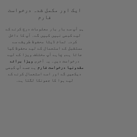
ایک اور مکمل شدہ درخواست
فارم
ہم آپ سے بار بار معلومات درج کرنے کے
لیے کبھی نہیں کہیں گے۔ آپ کا داخل
کردہ تمام ڈیٹا محفوظ طریقے سے
مستقبل کے استعمال کے لیے محفوظ کیا
جاتا ہے، چاہے آپ مختلف ویزا کے لیے
درخواست دیں۔ یہ آخری
ویزا برائے
مقدونیا درخواست فارم
ہے جسے آپ کبھی
دیکھیں گے اور اسے استعمال کرنے کے
لیے ہوا کا جھونکا لگتا ہے۔