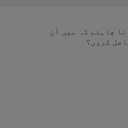
نا چاہئے کہ میں آن
اصل کروں؟