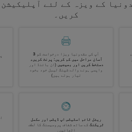
ونیا کے ویزہ کے لئے آپلیکیشن 
کریں۔
آپ کی مقدونیا ویزا درخواست کو
3
پر
آسان مراحل میں کم کریں: پرنٹ کریں،
دستخط کریں اور بھیجیں
(ان بائنڈ اور
واپسی ہونے والے شپنگ لیبل خود بخود
تیار ہوتے ہیں)
اس
ریئل ٹائم اسٹیٹس اپ ڈیٹس اور مکمل
ٹریکنگ
کے ساتھ شفاف پروسیسنگ کا لطف
اٹھائیں۔