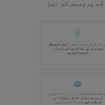
کے پروسیس کو تیز
نٹر کی ضرورت کے بغیر
اپنی ڈیجیٹل
تصویریں اپ لوڈ کریں اور دوبارہ
استعمال کریں
 نظام کو طاقتور بنانے والے لوگوں
کی
سب سے زیادہ قابل اعتماد اور
جانکار ٹیم
کے ساتھ کام کریں۔