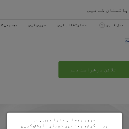
پاکستان
کے
فیس
عمل کاری
سفارتخانہ فیس
سروس فیس
مجموعی لا
آنلائن درخواست دیں
سرور روحانی دنیا میں ہے۔
براہ کرم، بعد میں دوبارہ کوشش کریں