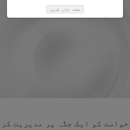
صفحہ تازہ کریں
واست کو ایک جگہ پر مدیریت کرن