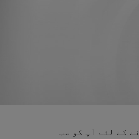
ے کے لئے آپ کو سب