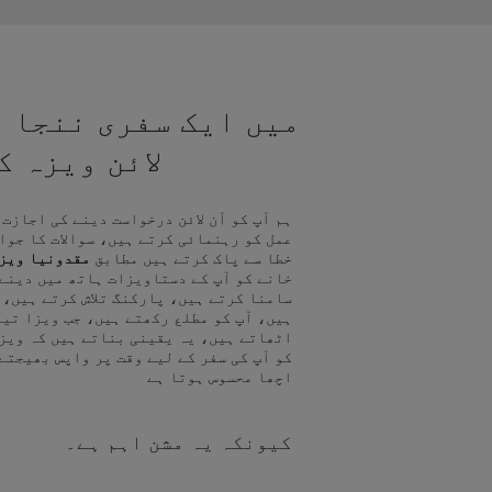
میں ایک سفری ننجا ہ
لائن ویزہ 
ہم آپ کو آن لائن درخواست دینے کی اجازت
عمل کو رہنمائی کرتے ہیں، سوالات کا جوا
خطا سے پاک کرتے ہیں مطابق
مقدونیا ویز
خانے کو آپ کے دستاویزات ہاتھ میں دینے
سامنا کرتے ہیں، پارکنگ تلاش کرتے ہیں، 
ہیں، آپ کو مطلع رکھتے ہیں، جب ویزا تیا
اٹھاتے ہیں، یہ یقینی بناتے ہیں کہ ویز
کو آپ کی سفر کے لیے وقت پر واپس بھیجتے
اچھا محسوس ہوتا ہے
کیونکہ یہ مشن اہم ہے۔