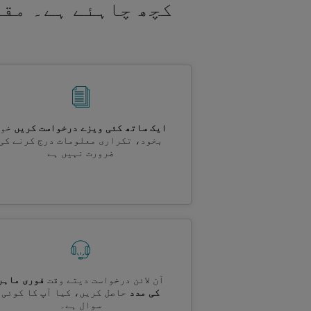
کچھ چاہئے ہے۔ مقد
ایک ساتھ کئی ویزے درخواست کریں
خود
بخود، تکراری معلومات درج کرنے کی
ضرورت نہیں ہے
آن لائن درخواست دیتے وقت
فوری ماہر
کی مدد
حاصل کریں، کیا آپ کا کوئی
سوال ہے۔