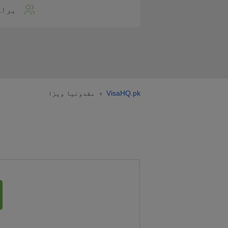
براہ
VisaHQ.pk
مقدونیا ویزا
›