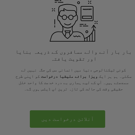
بار بار آنے والے مسافروں کے ذریعہ بنایا
اور تقویت یافتہ
کوئی ٹیکنالوجی دنیا میں انسانی مس کی جگہ نہیں لے
سکتی۔ ہم ہر ایک
ویزا برائے ملیشیا درخواست
کو اپنی طرح
سمجھتے ہیں۔ آپ کے لیے ہماری بے درد خدمت کا واحد خلل
حقیقی وقت کی حالت کی تازہ ترین اپ ڈیٹس ہوں گے۔
آنلائن درخواست دیں