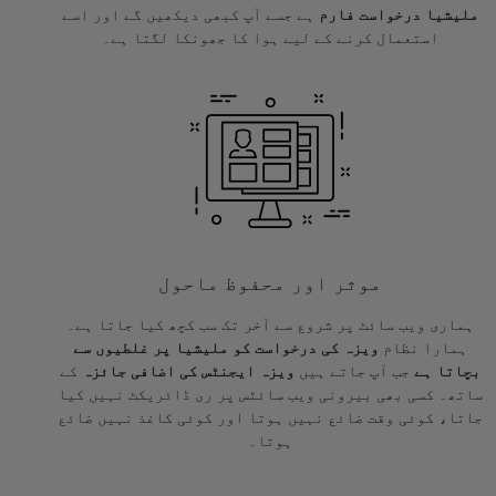
ملیشیا درخواست فارم
ہے جسے آپ کبھی دیکھیں گے اور اسے
استعمال کرنے کے لیے ہوا کا جھونکا لگتا ہے۔
موثر اور محفوظ ماحول
ہماری ویب سائٹ پر شروع سے آخر تک سب کچھ کیا جاتا ہے۔
ہمارا نظام
ویزہ کی درخواست کو ملیشیا پر غلطیوں سے
بچاتا ہے
جب آپ جاتے ہیں
ویزہ ایجنٹس کی اضافی جائزہ
کے
ساتھ۔ کسی بھی بیرونی ویب سائٹس پر ری ڈائریکٹ نہیں کیا
جاتا، کوئی وقت ضائع نہیں ہوتا اور کوئی کاغذ نہیں ضائع
ہوتا۔