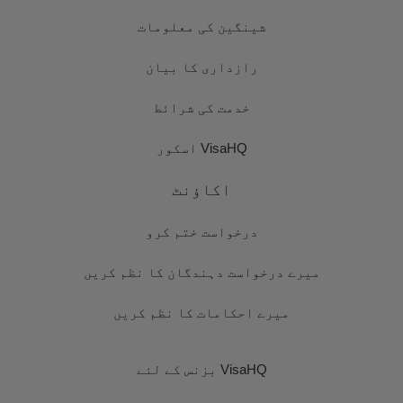
شینگین کی معلومات
رازداری کا بیان
خدمت کی شرائط
VisaHQ اسکور
اکاؤنٹ
درخواست ختم کرو
میرے درخواست دہندگان کا نظم کریں
میرے احکامات کا نظم کریں
VisaHQ بزنس کے لئے