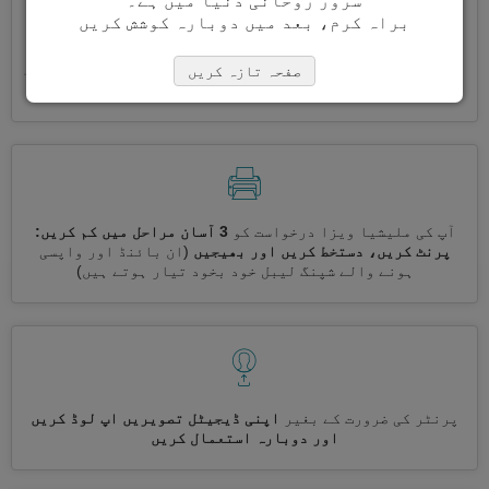
سرور روحانی دنیا میں ہے۔
براہ کرم، بعد میں دوبارہ کوشش کریں
ایک ساتھ کئی ویزے درخواست کریں
خود بخود، تکراری معلومات
صفحہ تازہ کریں
درج کرنے کی ضرورت نہیں ہے
آپ کی ملیشیا ویزا درخواست کو
3 آسان مراحل میں کم کریں:
پرنٹ کریں، دستخط کریں اور بھیجیں
(ان بائنڈ اور واپسی
ہونے والے شپنگ لیبل خود بخود تیار ہوتے ہیں)
پرنٹر کی ضرورت کے بغیر
اپنی ڈیجیٹل تصویریں اپ لوڈ کریں
اور دوبارہ استعمال کریں