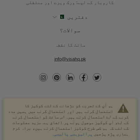
کاروبار کے لیے: ورک ویزے اور منتقلی
دفتریں
سوالات؟
سائٹ کا نقشہ
info@visahq.pk
ہم آپ کے تجربے کو بڑھانے کے لئے کوکیز کا
استعمال کرتے ہیں اور استعمال کرنے میں ہمیں مدد
کرنے کے لۓ استعمال کرتے ہیں. اس سائٹ کو استعمال کرنے
کے لۓ، آپ کوکیز موصول ہونے پر اتفاق ہے. مزید معلومات
کے لئے کہ ہم کس طرح کوکیز استعمال کرتے ہیں، براہ کرم
© 2003-2026 VisaHQ.com، انک. تمام حقوق محفوظ ہیں۔
ہماری پڑھ پڑھیں
پرائیویسی پالیسی
.
VisaHQ اور VisaHQ لوگو VisaHQ.com، انک. کے درجہ بند