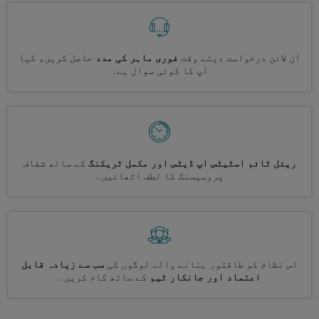
آن لائن درخواست دیتے وقت
فوری ماہر کی مدد
حاصل کریں، کیا
آپ کا کوئی سوال ہے۔
ریئل ٹائم اسٹیٹس اپ ڈیٹس اور مکمل ٹریکنگ
کے ساتھ شفاف
پروسیسنگ کا لطف اٹھائیں۔
اس نظام کو طاقتور بنانے والے لوگوں کی
سب سے زیادہ قابل
اعتماد اور جانکار ٹیم
کے ساتھ کام کریں۔