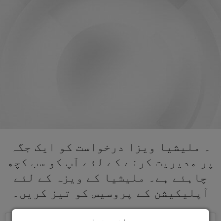
۔ ملیشیا ویزا درخواست کو ایک جگہ
پر مدیریت کرنے کے لئے آپ کو سب کچھ
چاہئے ہے۔ ملیشیا کے ویزہ کے لئے
آپلیکیشن کے پروسیس کو تیز کریں۔