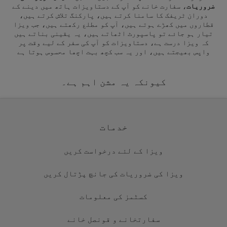
ضروریات
، سفارت خانے کو آپ کے دستاویزات ہاتھ میں دینے کے
دوران ٹریفک کا سامنا کرتے ہیں، پارکنگ تلاش کرتے ہیں،
قطاروں میں کھڑے ہوتے ہیں، آپ کو مطلع رکھتے ہیں، جب ویزا
تیار ہو جائے تو پاسپورٹ اٹھاتے ہیں، یہ یقینی بناتے ہیں
کہ ویزا درست ہے، دستاویزات کو آپ کی سفر کے لیے وقت پر
واپس بھیجتے ہیں، اور یہ سب کچھ بہت اچھا محسوس ہوتا ہے
کیونکہ یہ مشن اہم ہے۔
خدمات
ویزا کے لئے درخواست کریں
ویزا کی ضروریات کی جانچ پڑتال کریں
کسٹمز کی معلومات
سفارتخانے و قونصل خانے