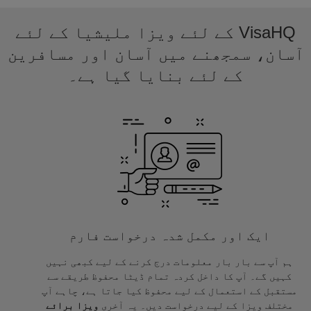
VisaHQ کے لئے ویزا ملیشیا کے لئے
آسان، سمجھنے میں آسان اور مسافرین
کے لئے بنایا گیا ہے۔
ایک اور مکمل شدہ درخواست فارم
ہم آپ سے بار بار معلومات درج کرنے کے لیے کبھی نہیں
کہیں گے۔ آپ کا داخل کردہ تمام ڈیٹا محفوظ طریقے سے
مستقبل کے استعمال کے لیے محفوظ کیا جاتا ہے، چاہے آپ
مختلف ویزا کے لیے درخواست دیں۔ یہ آخری
ویزا برائے