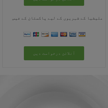
ملیشیا کے شہریوں کے لیے
پاکستان
کے
فیس
آنلائن درخواست دیں