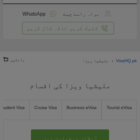
لائن
واست
براہ راست چیٹ
WhatsApp
یں
کلیک کریں تاکہ کال کریں
بانٹیں
VisaHQ.pk
ملیشیا ویزا
›
ملیشیا ویزا کی اقسام
Student Visa
Cruise Visa
Business eVisa
Tourist eVisa
آنلائن درخواست دیں