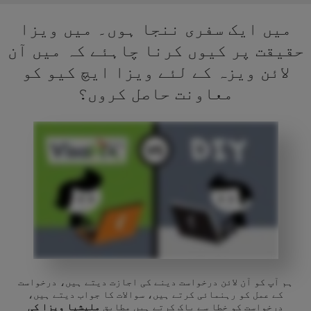
میں ایک سفری ننجا ہوں۔ میں ویزا
حقیقت پر کیوں کرنا چاہئے کہ میں آن
لائن ویزہ کے لئے ویزا ایچ کیو کو
معاونت حاصل کروں؟
ہم آپ کو آن لائن درخواست دینے کی اجازت دیتے ہیں، درخواست
کے عمل کو رہنمائی کرتے ہیں، سوالات کا جواب دیتے ہیں،
درخواست کو خطا سے پاک کرتے ہیں مطابق
ملیشیا ویزا کی