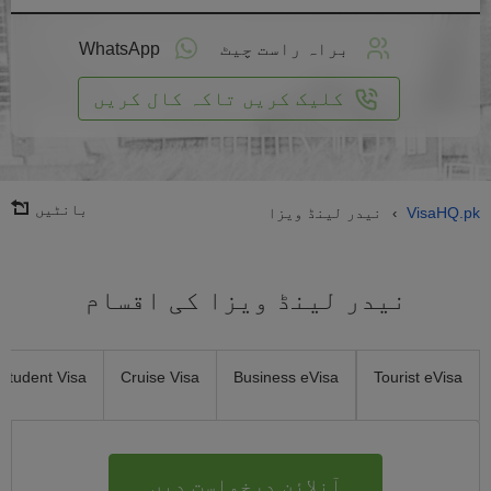
لائن
واست
براہ راست چیٹ
WhatsApp
یں
کلیک کریں تاکہ کال کریں
بانٹیں
VisaHQ.pk
نیدر لینڈ ویزا
›
نیدر لینڈ ویزا کی اقسام
Student Visa
Cruise Visa
Business eVisa
Tourist eVisa
آنلائن درخواست دیں