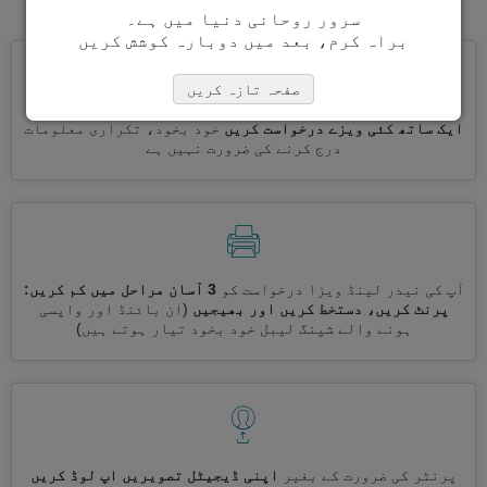
سرور روحانی دنیا میں ہے۔
براہ کرم، بعد میں دوبارہ کوشش کریں
صفحہ تازہ کریں
ایک ساتھ کئی ویزے درخواست کریں
خود بخود، تکراری معلومات
درج کرنے کی ضرورت نہیں ہے
آپ کی نیدر لینڈ ویزا درخواست کو
3 آسان مراحل میں کم کریں:
پرنٹ کریں، دستخط کریں اور بھیجیں
(ان بائنڈ اور واپسی
ہونے والے شپنگ لیبل خود بخود تیار ہوتے ہیں)
پرنٹر کی ضرورت کے بغیر
اپنی ڈیجیٹل تصویریں اپ لوڈ کریں