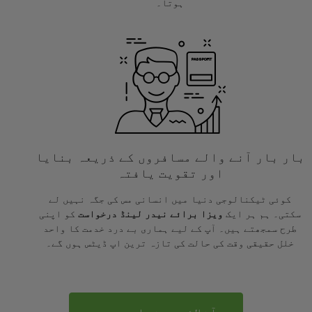
ہوتا۔
بار بار آنے والے مسافروں کے ذریعہ بنایا
اور تقویت یافتہ
کوئی ٹیکنالوجی دنیا میں انسانی مس کی جگہ نہیں لے
سکتی۔ ہم ہر ایک
ویزا برائے نیدر لینڈ درخواست
کو اپنی
طرح سمجھتے ہیں۔ آپ کے لیے ہماری بے درد خدمت کا واحد
خلل حقیقی وقت کی حالت کی تازہ ترین اپ ڈیٹس ہوں گے۔