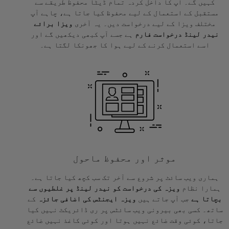
کہیں گے۔ آپ کا داخل کردہ تمام ڈیٹا محفوظ طریقے سے
مستقبل کے استعمال کے لیے محفوظ کیا جاتا ہے، چاہے آپ
مختلف ویزا کے لیے درخواست دیں۔ یہ آخری
ویزا برائے
نیدر لینڈ درخواست فارم
ہے جسے آپ کبھی دیکھیں گے اور
اسے استعمال کرنے کے لیے ہوا کا جھونکا لگتا ہے۔
موثر اور محفوظ ماحول
ہماری ویب سائٹ پر شروع سے آخر تک سب کچھ کیا جاتا ہے۔
ہمارا نظام
ویزہ کی درخواست کو نیدر لینڈ پر غلطیوں سے
بچاتا ہے
جب آپ جاتے ہیں
ویزہ ایجنٹس کی اضافی جائزہ
کے
ساتھ۔ کسی بھی بیرونی ویب سائٹس پر ری ڈائریکٹ نہیں کیا
جاتا، کوئی وقت ضائع نہیں ہوتا اور کوئی کاغذ نہیں ضائع