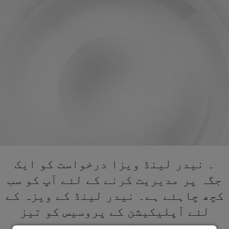
۔ نیدر لینڈ ویزا درخواست کو ایک
جگہ پر مدیریت کرنے کے لئے آپ کو سب
کچھ چاہئے ہے۔ نیدر لینڈ کے ویزہ کے
لئے آپلیکیشن کے پروسیس کو تیز
کریں۔