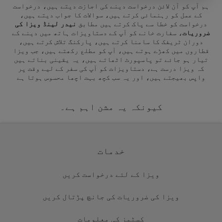
ہم آپ کو آن لائن درخواست دینے کی اجازت دیتے ہیں، درخواست
کے عمل کو رہنمائی کرتے ہیں، سوالات کا جواب دیتے ہیں،
درخواست کو خطا سے پاک کرتے ہیں مطابق
نیدر لینڈ ویزا کی
ضروریات
، سفارت خانے کو آپ کے دستاویزات ہاتھ میں دینے کے
دوران ٹریفک کا سامنا کرتے ہیں، پارکنگ تلاش کرتے ہیں،
قطاروں میں کھڑے ہوتے ہیں، آپ کو مطلع رکھتے ہیں، جب ویزا
تیار ہو جائے تو پاسپورٹ اٹھاتے ہیں، یہ یقینی بناتے ہیں
کہ ویزا درست ہے، دستاویزات کو آپ کی سفر کے لیے وقت پر
واپس بھیجتے ہیں، اور یہ سب کچھ بہت اچھا محسوس ہوتا ہے
کیونکہ یہ مشن اہم ہے۔
خدمات
ویزا کے لئے درخواست کریں
ویزا کی ضروریات کی جانچ پڑتال کریں
کسٹمز کی معلومات