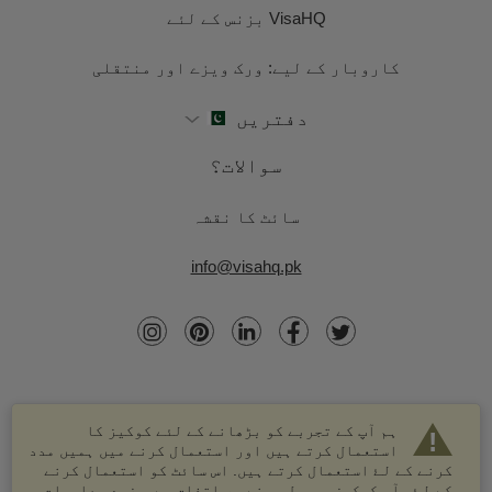
VisaHQ بزنس کے لئے
کاروبار کے لیے: ورک ویزے اور منتقلی
دفتریں
سوالات؟
سائٹ کا نقشہ
info@visahq.pk
ہم آپ کے تجربے کو بڑھانے کے لئے کوکیز کا
استعمال کرتے ہیں اور استعمال کرنے میں ہمیں مدد
کرنے کے لۓ استعمال کرتے ہیں. اس سائٹ کو استعمال کرنے
کے لۓ، آپ کوکیز موصول ہونے پر اتفاق ہے. مزید معلومات