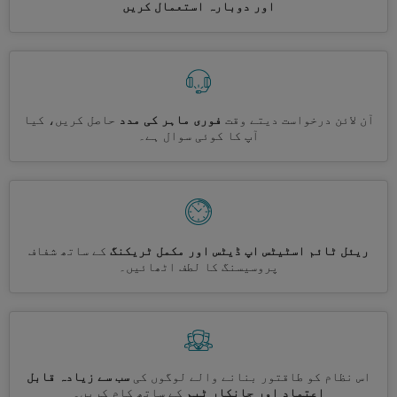
اور دوبارہ استعمال کریں
آن لائن درخواست دیتے وقت
فوری ماہر کی مدد
حاصل کریں، کیا
آپ کا کوئی سوال ہے۔
ریئل ٹائم اسٹیٹس اپ ڈیٹس اور مکمل ٹریکنگ
کے ساتھ شفاف
پروسیسنگ کا لطف اٹھائیں۔
اس نظام کو طاقتور بنانے والے لوگوں کی
سب سے زیادہ قابل
اعتماد اور جانکار ٹیم
کے ساتھ کام کریں۔