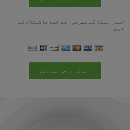
نیدر لینڈ کے شہریوں کے لیے
پاکستان
کے
فیس
آنلائن درخواست دیں