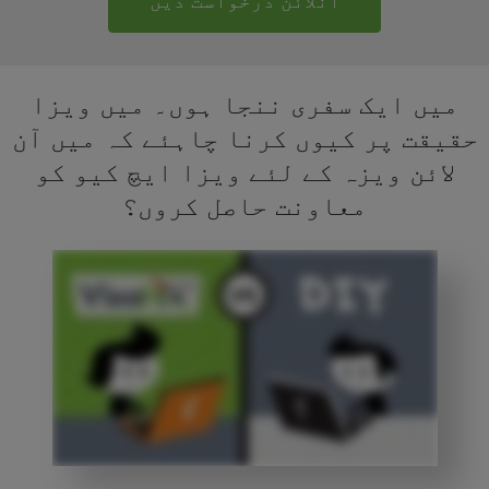
آنلائن درخواست دیں
میں ایک سفری ننجا ہوں۔ میں ویزا
حقیقت پر کیوں کرنا چاہئے کہ میں آن
لائن ویزہ کے لئے ویزا ایچ کیو کو
معاونت حاصل کروں؟