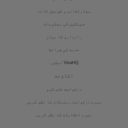
سفارتخانے و قونصل خانے
شینگین کی معلومات
رازداری کا بیان
خدمت کی شرائط
VisaHQ اسکور
اکاؤنٹ
درخواست ختم کرو
میرے درخواست دہندگان کا نظم کریں
میرے احکامات کا نظم کریں