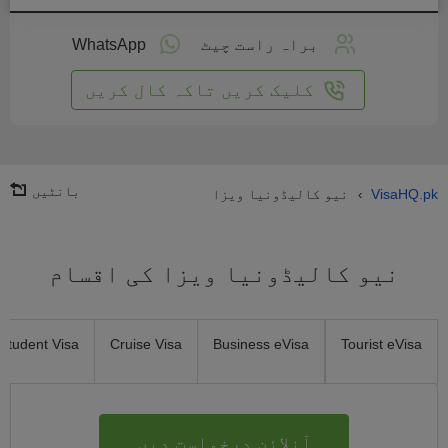
لائن
واست
براہ راست چیٹ
WhatsApp
یں
کلیک کریں تاکہ کال کریں
بانٹیں
VisaHQ.pk
نیو کالیڈونیا ویزا
›
نیو کالیڈونیا ویزا کی اقسام
Student Visa
Cruise Visa
Business eVisa
Tourist eVisa
آنلائن درخواست دیں