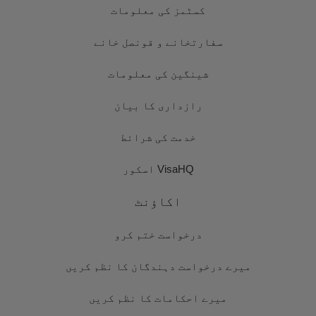
کسٹمز کی معلومات
سفارتخانے و قونصل خانے
شینگین کی معلومات
رازداری کا بیان
خدمت کی شرائط
VisaHQ اسکور
اکاؤنٹ
درخواست ختم کرو
میرے درخواست دہندگان کا نظم کریں
میرے احکامات کا نظم کریں