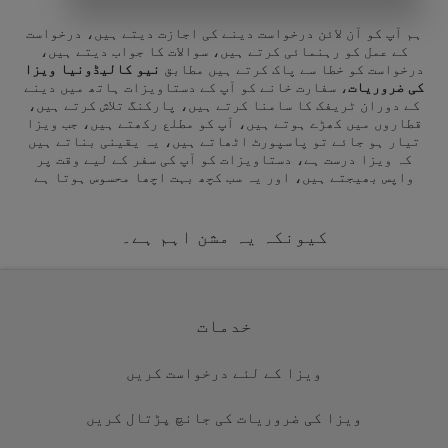
ہم آپ کو آن لائن درخواست دینے کی اجازت دیتے ہیں، درخواست
کے عمل کو رہنمائی کرتے ہیں، سوالات کا جواب دیتے ہیں،
درخواست کو خطا سے پاک کرتے ہیں مطابق
نیو کالیڈونیا ویزا
کی ضروریات
، سفارت خانے کو آپ کے دستاویزات ہاتھ میں دینے
کے دوران ٹریفک کا سامنا کرتے ہیں، پارکنگ تلاش کرتے ہیں،
قطاروں میں کھڑے ہوتے ہیں، آپ کو مطلع رکھتے ہیں، جب ویزا
تیار ہو جائے تو پاسپورٹ اٹھاتے ہیں، یہ یقینی بناتے ہیں
کہ ویزا درست ہے، دستاویزات کو آپ کی سفر کے لیے وقت پر
واپس بھیجتے ہیں، اور یہ سب کچھ بہت اچھا محسوس ہوتا ہے
کیونکہ یہ مشن اہم ہے۔
خدمات
ویزا کے لئے درخواست کریں
ویزا کی ضروریات کی جانچ پڑتال کریں