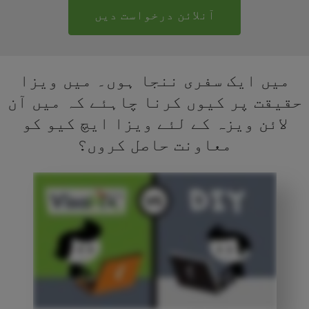
آنلائن درخواست دیں
میں ایک سفری ننجا ہوں۔ میں ویزا
حقیقت پر کیوں کرنا چاہئے کہ میں آن
لائن ویزہ کے لئے ویزا ایچ کیو کو
معاونت حاصل کروں؟