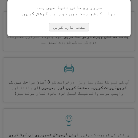
سرور روحانی دنیا میں ہے۔
براہ کرم، بعد میں دوبارہ کوشش کریں
صفحہ تازہ کریں
ایک ساتھ کئی ویزے درخواست کریں
خود بخود، تکراری معلومات
درج کرنے کی ضرورت نہیں ہے
آپ کی نیو کالیڈونیا ویزا درخواست کو
3 آسان مراحل میں کم
کریں: پرنٹ کریں، دستخط کریں اور بھیجیں
(ان بائنڈ اور
واپسی ہونے والے شپنگ لیبل خود بخود تیار ہوتے ہیں)
پرنٹر کی ضرورت کے بغیر
اپنی ڈیجیٹل تصویریں اپ لوڈ کریں