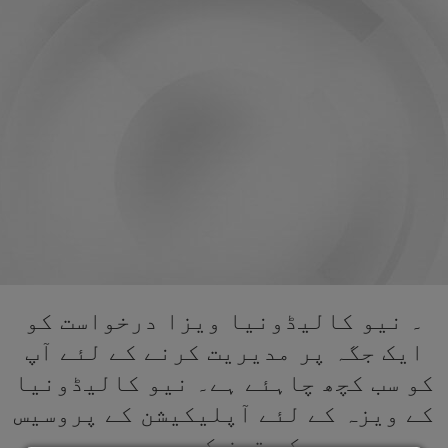
۔ نیو کالیڈونیا ویزا درخواست کو
ایک جگہ پر مدیریت کرنے کے لئے آپ
کو سب کچھ چاہئے ہے۔ نیو کالیڈونیا
کے ویزہ کے لئے آپلیکیشن کے پروسیس
کو تیز کریں۔