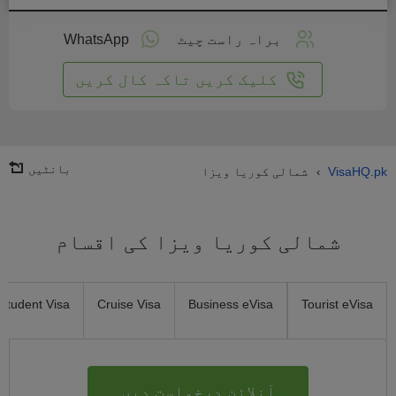
لائن
واست
براہ راست چیٹ
WhatsApp
یں
کلیک کریں تاکہ کال کریں
بانٹیں
VisaHQ.pk
شمالی کوریا ویزا
›
شمالی کوریا ویزا کی اقسام
Student Visa
Cruise Visa
Business eVisa
Tourist eVisa
آنلائن درخواست دیں