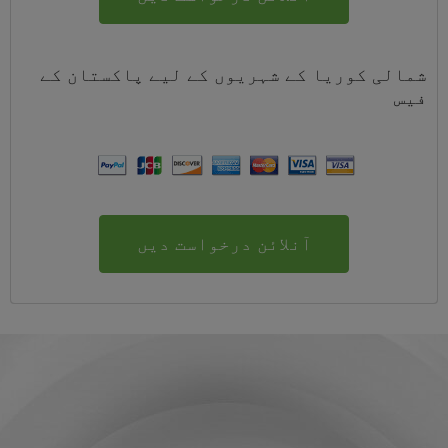
شمالی کوریا کے شہریوں کے لیے
پاکستان
کے
فیس
آنلائن درخواست دیں