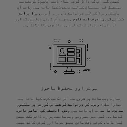
کہیں گے۔ آپ کا داخل کردہ تمام ڈیٹا محفوظ طریقے سے
مستقبل کے استعمال کے لیے محفوظ کیا جاتا ہے، چاہے آپ
مختلف ویزا کے لیے درخواست دیں۔ یہ آخری
ویزا برائے
شمالی کوریا درخواست فارم
ہے جسے آپ کبھی دیکھیں گے اور
اسے استعمال کرنے کے لیے ہوا کا جھونکا لگتا ہے۔
موثر اور محفوظ ماحول
ہماری ویب سائٹ پر شروع سے آخر تک سب کچھ کیا جاتا ہے۔
ہمارا نظام
ویزہ کی درخواست کو شمالی کوریا پر غلطیوں
سے بچاتا ہے
جب آپ جاتے ہیں
ویزہ ایجنٹس کی اضافی جائزہ
کے ساتھ۔ کسی بھی بیرونی ویب سائٹس پر ری ڈائریکٹ نہیں
کیا جاتا، کوئی وقت ضائع نہیں ہوتا اور کوئی کاغذ نہیں