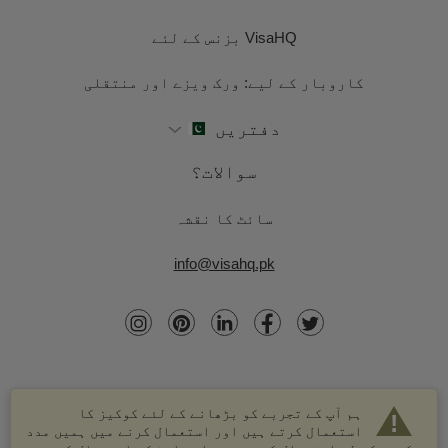
VisaHQ بزنس کے لئے
کاروبار کے لیے: ورک ویزے اور منتقلی
دفتریں
سوالات؟
سائٹ کا نقشہ
info@visahq.pk
ہم آپ کے تجربے کو بڑھانے کے لئے کوکیز کا
استعمال کرتے ہیں اور استعمال کرنے میں ہمیں مدد