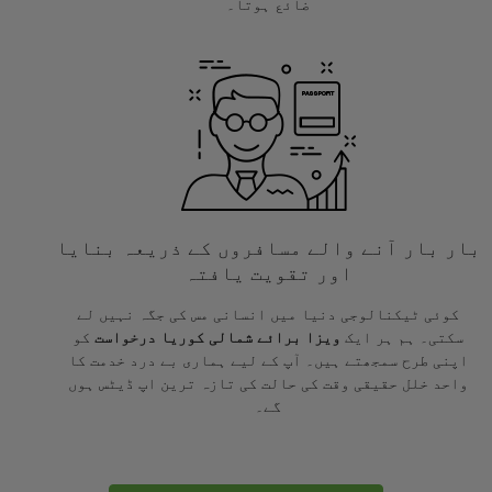
ضائع ہوتا۔
بار بار آنے والے مسافروں کے ذریعہ بنایا
اور تقویت یافتہ
کوئی ٹیکنالوجی دنیا میں انسانی مس کی جگہ نہیں لے
سکتی۔ ہم ہر ایک
ویزا برائے شمالی کوریا درخواست
کو
اپنی طرح سمجھتے ہیں۔ آپ کے لیے ہماری بے درد خدمت کا
واحد خلل حقیقی وقت کی حالت کی تازہ ترین اپ ڈیٹس ہوں
گے۔