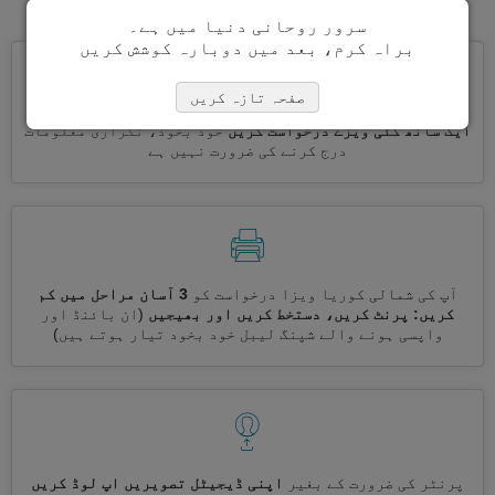
سرور روحانی دنیا میں ہے۔
براہ کرم، بعد میں دوبارہ کوشش کریں
صفحہ تازہ کریں
ایک ساتھ کئی ویزے درخواست کریں
خود بخود، تکراری معلومات
درج کرنے کی ضرورت نہیں ہے
آپ کی شمالی کوریا ویزا درخواست کو
3 آسان مراحل میں کم
کریں: پرنٹ کریں، دستخط کریں اور بھیجیں
(ان بائنڈ اور
واپسی ہونے والے شپنگ لیبل خود بخود تیار ہوتے ہیں)
پرنٹر کی ضرورت کے بغیر
اپنی ڈیجیٹل تصویریں اپ لوڈ کریں