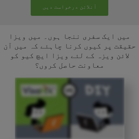
آنلائن درخواست دیں
میں ایک سفری ننجا ہوں۔ میں ویزا
حقیقت پر کیوں کرنا چاہئے کہ میں آن
لائن ویزہ کے لئے ویزا ایچ کیو کو
معاونت حاصل کروں؟