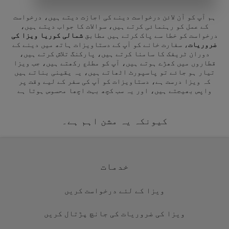
ہم آپ کو آن لائن درخواست دینے کی اجازت دیتے ہیں، درخواست
کے عمل کو رہنمائی کرتے ہیں، سوالات کا جواب دیتے ہیں،
درخواست کو خطا سے پاک کرتے ہیں مطابق
شمالی کوریا ویزا کی
ضروریات
، سفارت خانے کو آپ کے دستاویزات ہاتھ میں دینے کے
دوران ٹریفک کا سامنا کرتے ہیں، پارکنگ تلاش کرتے ہیں،
قطاروں میں کھڑے ہوتے ہیں، آپ کو مطلع رکھتے ہیں، جب ویزا
تیار ہو جائے تو پاسپورٹ اٹھاتے ہیں، یہ یقینی بناتے ہیں
کہ ویزا درست ہے، دستاویزات کو آپ کی سفر کے لیے وقت پر
واپس بھیجتے ہیں، اور یہ سب کچھ بہت اچھا محسوس ہوتا ہے
کیونکہ یہ مشن اہم ہے۔
خدمات
ویزا کے لئے درخواست کریں
ویزا کی ضروریات کی جانچ پڑتال کریں