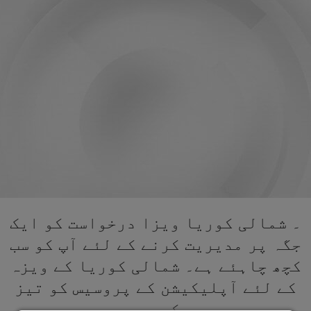
۔ شمالی کوریا ویزا درخواست کو ایک
جگہ پر مدیریت کرنے کے لئے آپ کو سب
کچھ چاہئے ہے۔ شمالی کوریا کے ویزہ
کے لئے آپلیکیشن کے پروسیس کو تیز
کریں۔