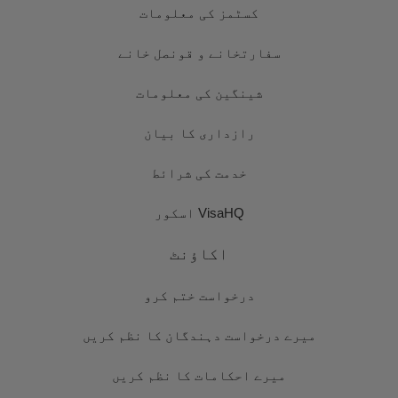
کسٹمز کی معلومات
سفارتخانے و قونصل خانے
شینگین کی معلومات
رازداری کا بیان
خدمت کی شرائط
VisaHQ اسکور
اکاؤنٹ
درخواست ختم کرو
میرے درخواست دہندگان کا نظم کریں
میرے احکامات کا نظم کریں