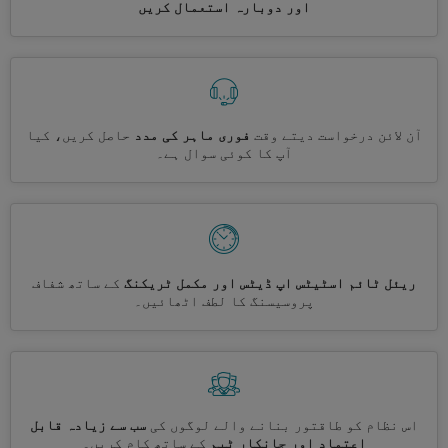
اور دوبارہ استعمال کریں
آن لائن درخواست دیتے وقت
فوری ماہر کی مدد
حاصل کریں، کیا
آپ کا کوئی سوال ہے۔
ریئل ٹائم اسٹیٹس اپ ڈیٹس اور مکمل ٹریکنگ
کے ساتھ شفاف
پروسیسنگ کا لطف اٹھائیں۔
اس نظام کو طاقتور بنانے والے لوگوں کی
سب سے زیادہ قابل
اعتماد اور جانکار ٹیم
کے ساتھ کام کریں۔