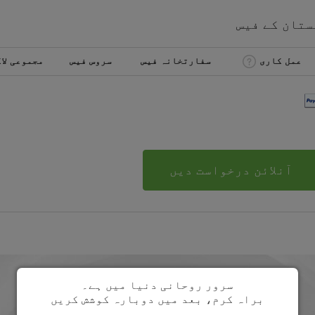
ستان
کے
فیس
عمل کاری
سفارتخانہ فیس
سروس فیس
مجموعی لا
آنلائن درخواست دیں
سرور روحانی دنیا میں ہے۔
براہ کرم، بعد میں دوبارہ کوشش کریں