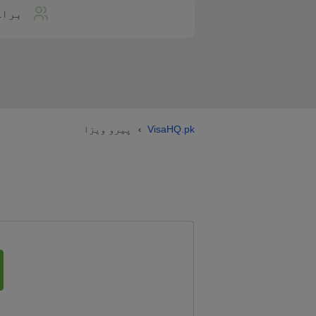
براہ
VisaHQ.pk
پیرو ویزا
›