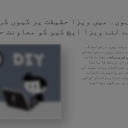
وں۔ میں ویزا حقیقت پر کیوں کر
کے لئے ویزا ایچ کیو کو معاونت ح
 دیتے ہیں، درخواست کے
ب دیتے ہیں، درخواست کو
 ضروریات
، سفارت خانے
وران ٹریفک کا سامنا
 میں کھڑے ہوتے ہیں، آپ
ئے تو پاسپورٹ اٹھاتے
ے، دستاویزات کو آپ کی
 یہ سب کچھ بہت اچھا