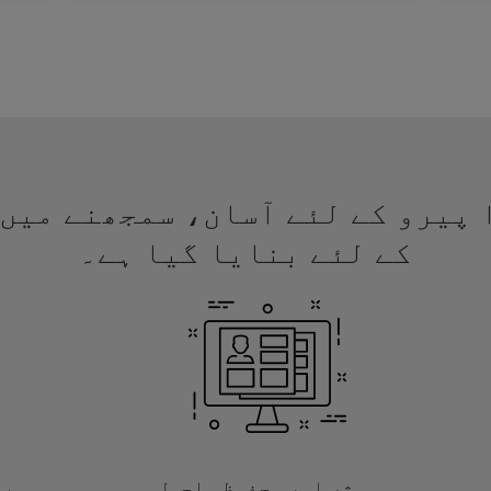
 ویزا پیرو کے لئے آسان، سمجھنے م
کے لئے بنایا گیا ہے۔
موثر اور محفوظ ماحول
با