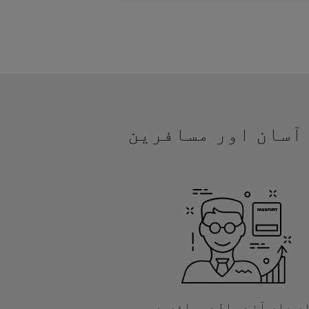
یں آسان اور مسافرین
ر بار آنے والے مسافروں