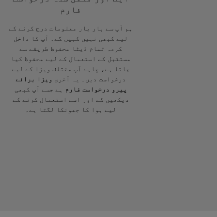
فارم
ہم آپ سے بار بار معلومات درج کرنے کے
لیے کبھی نہیں کہیں گے۔ آپ کا داخل
کردہ تمام ڈیٹا محفوظ طریقے سے
مستقبل کے استعمال کے لیے محفوظ کیا
جاتا ہے، چاہے آپ مختلف ویزا کے لیے
درخواست دیں۔ یہ آخری
ویزا برائے
پیرو درخواست فارم
ہے جسے آپ کبھی
دیکھیں گے اور اسے استعمال کرنے کے
لیے ہوا کا جھونکا لگتا ہے۔