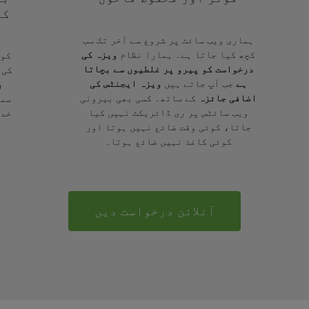
کے
ہماری ویب سائٹ پر شروع سے آخر تک سب
کچھ کیا جاتا ہے۔ ہمارا نظام
ویزہ کی
کوئ
درخواست کو پیرو پر غلطیوں سے بچاتا
کی 
ہے
جب آپ جاتے ہیں
ویزہ ایجنٹس کی
ب
اضافی جائزہ
کے ساتھ۔ کسی بھی بیرونی
سمج
ویب سائٹس پر ری ڈائریکٹ نہیں کیا
خدم
جاتا، کوئی وقت ضائع نہیں ہوتا اور
کوئی کاغذ نہیں ضائع ہوتا۔
آنلائن درخواست دیں