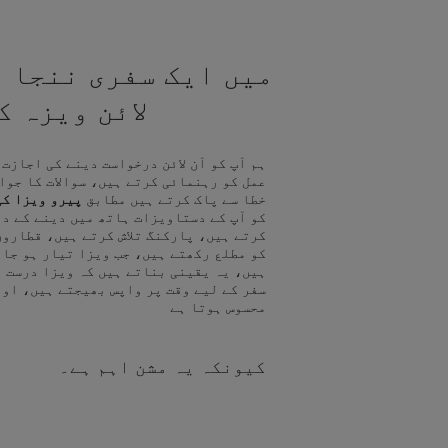
میں ایک سفری ننجا ہ
لائن ویزہ 
ہم آپ کو آن لائن درخواست دینے کی اجازت
عمل کو رہنمائی کرتے ہیں، سوالات کا جوا
خطا سے پاک کرتے ہیں مطابق
پیرو ویزا کی
کو آپ کے دستاویزات ہاتھ میں دینے کے د
کرتے ہیں، پارکنگ تلاش کرتے ہیں، قطاروں
کو مطلع رکھتے ہیں، جب ویزا تیار ہو جا
ہیں، یہ یقینی بناتے ہیں کہ ویزا درست ہ
سفر کے لیے وقت پر واپس بھیجتے ہیں، اور
محسوس ہوتا ہے
کیونکہ یہ مشن اہم ہے۔