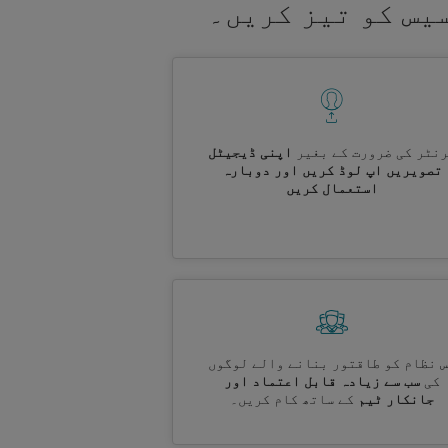
یس کو تیز کریں۔
نٹر کی ضرورت کے بغیر
اپنی ڈیجیٹل
تصویریں اپ لوڈ کریں اور دوبارہ
استعمال کریں
 نظام کو طاقتور بنانے والے لوگوں
کی
سب سے زیادہ قابل اعتماد اور
جانکار ٹیم
کے ساتھ کام کریں۔