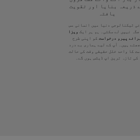
 ذریعہ بنایا اور تقویت
یافتہ
ی ٹیکنالوجی دنیا میں انسانی مس
جگہ نہیں لے سکتی۔ ہم ہر ایک
ویزا
رائے پیرو درخواست
کو اپنی طرح
ھتے ہیں۔ آپ کے لیے ہماری بے درد
ت کا واحد خلل حقیقی وقت کی حالت
کی تازہ ترین اپ ڈیٹس ہوں گے۔