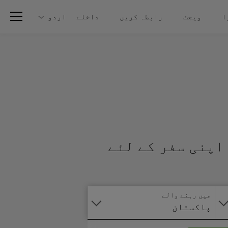
ا
ویجٹ
رابطہ کریں
داخلے
اردو
اپنی سفر کے لئے
آنلائن
درخواست
دیں
میں رہنے والے
پاکستان