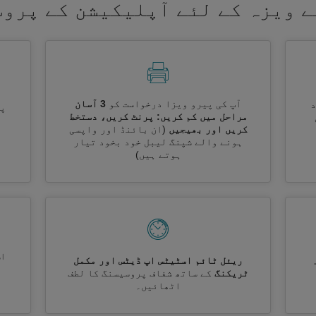
ے ویزہ کے لئے آپلیکیشن کے پروس
آپ کی پیرو ویزا درخواست کو
3 آسان
پر
مراحل میں کم کریں: پرنٹ کریں، دستخط
کریں اور بھیجیں
(ان بائنڈ اور واپسی
ہونے والے شپنگ لیبل خود بخود تیار
ہوتے ہیں)
اس
ریئل ٹائم اسٹیٹس اپ ڈیٹس اور مکمل
ٹریکنگ
کے ساتھ شفاف پروسیسنگ کا لطف
اٹھائیں۔