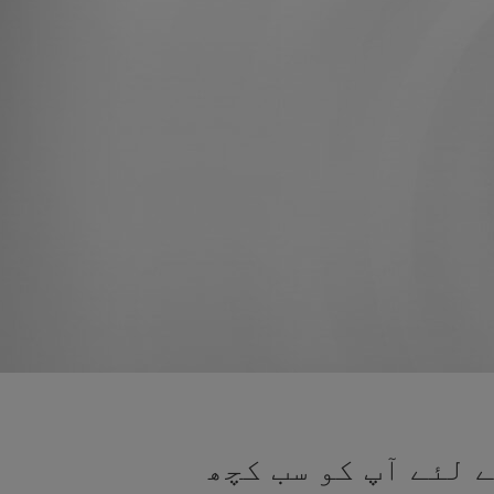
 لئے آپ کو سب کچھ