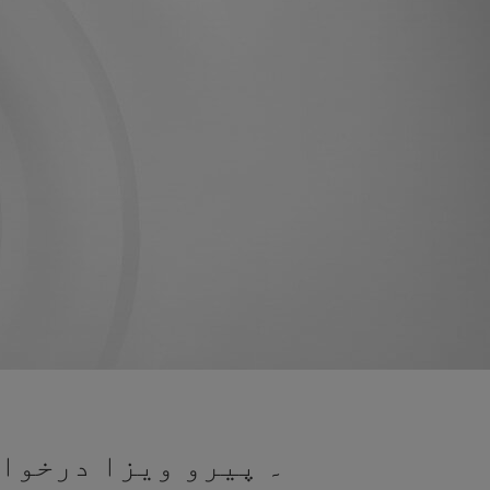
۔ پیرو ویزا درخواس