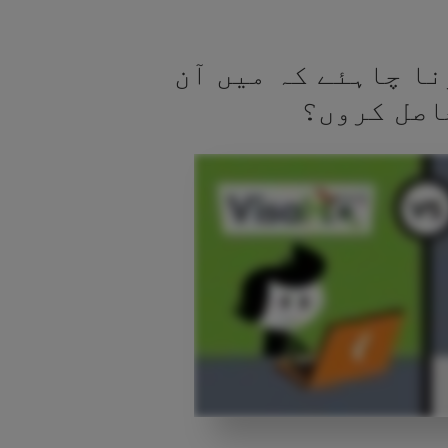
نا چاہئے کہ میں آن
اصل کروں؟