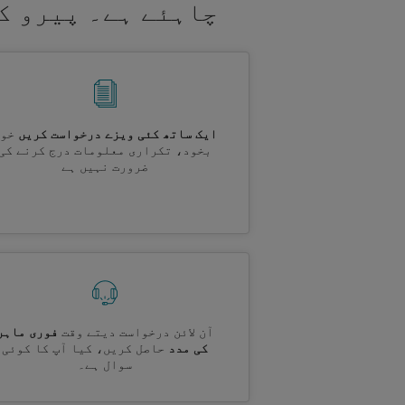
چاہئے ہے۔ پیرو ک
ایک ساتھ کئی ویزے درخواست کریں
خود
بخود، تکراری معلومات درج کرنے کی
ضرورت نہیں ہے
آن لائن درخواست دیتے وقت
فوری ماہر
کی مدد
حاصل کریں، کیا آپ کا کوئی
سوال ہے۔