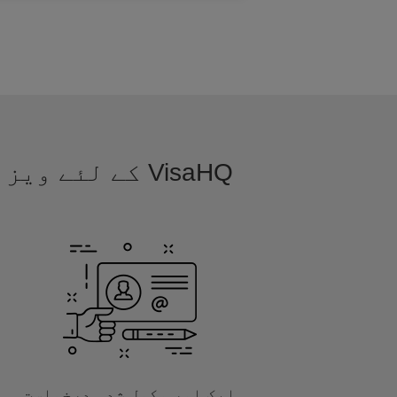
VisaHQ کے لئے
ایک اور مکمل شدہ درخواست