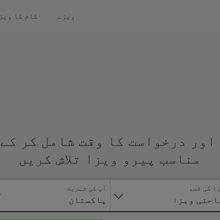
ویزے
کام کا ویز
اور درخواست کا وقت شامل کر کے 
مناسب پیرو ویزا تلاش کریں
ا کی قسم
آپ کی شہریت
احتی ویزا
پاکستان