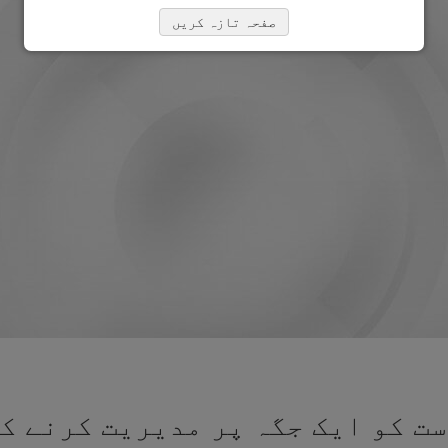
صفحہ تازہ کریں
ت کو ایک جگہ پر مدیریت کرنے کے