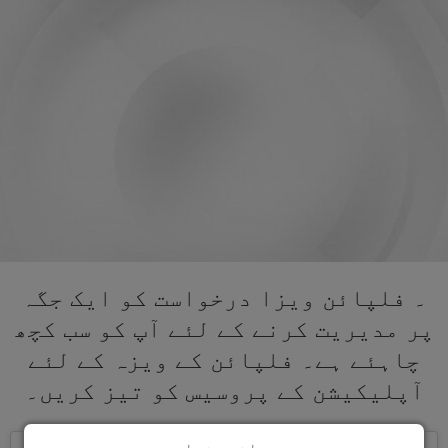
۔ فلپائن ویزا درخواست کو ایک جگہ
پر مدیریت کرنے کے لئے آپ کو سب کچھ
چاہئے ہے۔ فلپائن کے ویزہ کے لئے
آپلیکیشن کے پروسیس کو تیز کریں۔