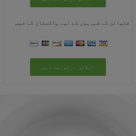
فلپائن کے شہریوں کے لیے
پاکستان
کے
فیس
آنلائن درخواست دیں