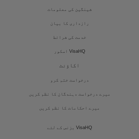
شینگین کی معلومات
رازداری کا بیان
خدمت کی شرائط
VisaHQ اسکور
اکاؤنٹ
درخواست ختم کرو
میرے درخواست دہندگان کا نظم کریں
میرے احکامات کا نظم کریں
VisaHQ بزنس کے لئے