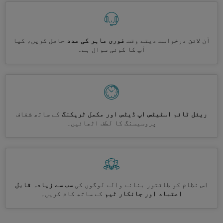
آن لائن درخواست دیتے وقت
فوری ماہر کی مدد
حاصل کریں، کیا
آپ کا کوئی سوال ہے۔
ریئل ٹائم اسٹیٹس اپ ڈیٹس اور مکمل ٹریکنگ
کے ساتھ شفاف
پروسیسنگ کا لطف اٹھائیں۔
اس نظام کو طاقتور بنانے والے لوگوں کی
سب سے زیادہ قابل
اعتماد اور جانکار ٹیم
کے ساتھ کام کریں۔