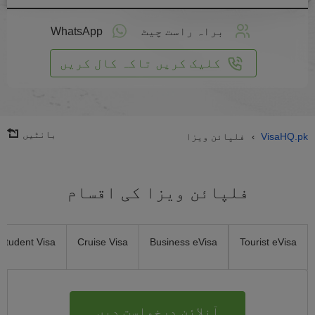
لائن
واست
براہ راست چیٹ
WhatsApp
یں
کلیک کریں تاکہ کال کریں
بانٹیں
VisaHQ.pk
فلپائن ویزا
›
فلپائن ویزا کی اقسام
Student Visa
Cruise Visa
Business eVisa
Tourist eVisa
آنلائن درخواست دیں