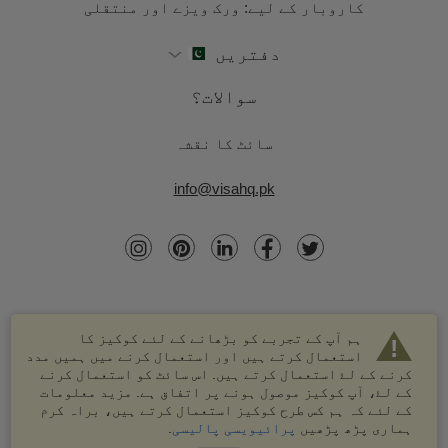
کاروبار کے لیے: ورک ویزے اور منتقلی
دفتریں
سوالات؟
سائٹ کا نقشہ
info@visahq.pk
ہم آپ کے تجربے کو بڑھانے کے لئے کوکیز کا
استعمال کرتے ہیں اور استعمال کرنے میں ہمیں مدد
کرنے کے لۓ استعمال کرتے ہیں. اس سائٹ کو استعمال کرنے
کے لۓ، آپ کوکیز موصول ہونے پر اتفاق ہے. مزید معلومات
کے لئے کہ ہم کس طرح کوکیز استعمال کرتے ہیں، براہ کرم
© 2003-2026 VisaHQ.com، انک. تمام حقوق محفوظ ہیں۔
ہماری پڑھ پڑھیں
پرائیویسی پالیسی
.
VisaHQ اور VisaHQ لوگو VisaHQ.com، انک. کے درجہ بند