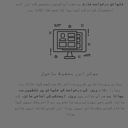
فلپائن درخواست فارم
ہے جسے آپ کبھی دیکھیں گے اور اسے
استعمال کرنے کے لیے ہوا کا جھونکا لگتا ہے۔
موثر اور محفوظ ماحول
ہماری ویب سائٹ پر شروع سے آخر تک سب کچھ کیا جاتا ہے۔
ہمارا نظام
ویزہ کی درخواست کو فلپائن پر غلطیوں سے
بچاتا ہے
جب آپ جاتے ہیں
ویزہ ایجنٹس کی اضافی جائزہ
کے
ساتھ۔ کسی بھی بیرونی ویب سائٹس پر ری ڈائریکٹ نہیں کیا
جاتا، کوئی وقت ضائع نہیں ہوتا اور کوئی کاغذ نہیں ضائع
ہوتا۔