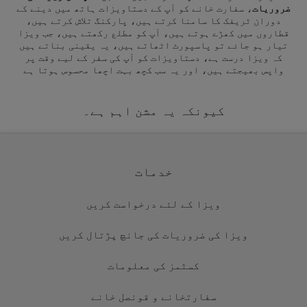
ضروریات
، سفارت خانے کو آپ کے دستاویزات ہاتھ میں دینے کے
دوران ٹریفک کا سامنا کرتے ہیں، پارکنگ تلاش کرتے ہیں،
قطاروں میں کھڑے ہوتے ہیں، آپ کو مطلع رکھتے ہیں، جب ویزا
تیار ہو جائے تو پاسپورٹ اٹھاتے ہیں، یہ یقینی بناتے ہیں
کہ ویزا درست ہے، دستاویزات کو آپ کی سفر کے لیے وقت پر
واپس بھیجتے ہیں، اور یہ سب کچھ بہت اچھا محسوس ہوتا ہے
کیونکہ یہ مشن اہم ہے۔
خدمات
ویزا کے لئے درخواست کریں
ویزا کی ضروریات کی جانچ پڑتال کریں
کسٹمز کی معلومات
سفارتخانے و قونصل خانے