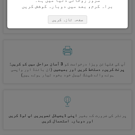
سرور روحانی دنیا میں ہے۔
براہ کرم، بعد میں دوبارہ کوشش کریں
ایک ساتھ کئی ویزے درخواست کریں
خود بخود، تکراری معلومات
صفحہ تازہ کریں
درج کرنے کی ضرورت نہیں ہے
آپ کی فلپائن ویزا درخواست کو
3 آسان مراحل میں کم کریں:
پرنٹ کریں، دستخط کریں اور بھیجیں
(ان بائنڈ اور واپسی
ہونے والے شپنگ لیبل خود بخود تیار ہوتے ہیں)
پرنٹر کی ضرورت کے بغیر
اپنی ڈیجیٹل تصویریں اپ لوڈ کریں
اور دوبارہ استعمال کریں