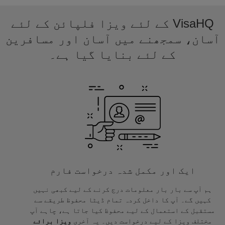
VisaHQ کے لئے ویزا فلپائن کے لئے
آسان، سمجھنے میں آسان اور مسافرین
کے لئے بنایا گیا ہے۔
ایک اور مکمل شدہ درخواست فارم
ہم آپ سے بار بار معلومات درج کرنے کے لیے کبھی نہیں
کہیں گے۔ آپ کا داخل کردہ تمام ڈیٹا محفوظ طریقے سے
مستقبل کے استعمال کے لیے محفوظ کیا جاتا ہے، چاہے آپ
مختلف ویزا کے لیے درخواست دیں۔ یہ آخری
ویزا برائے