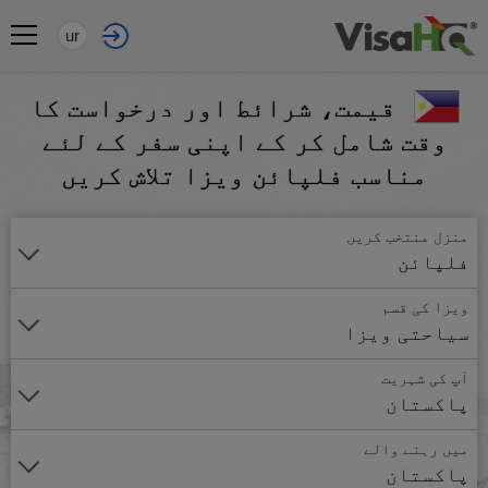
ur
قیمت، شرائط اور درخواست کا
وقت شامل کر کے اپنی سفر کے لئے
مناسب فلپائن ویزا تلاش کریں
منزل منتخب کریں
فلپائن
ویزا کی قسم
سیاحتی ویزا
آپ کی شہریت
پاکستان
میں رہنے والے
پاکستان