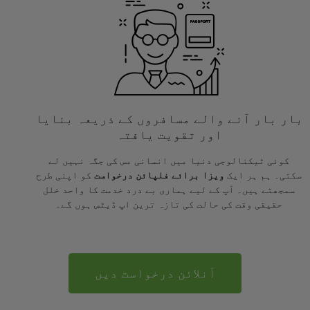
بار بار آنے والے مسافروں کے ذریعہ بنایا
اور تقویت یافتہ
کوئی ٹیکنالوجی دنیا میں انسانی مس کی جگہ نہیں لے
سکتی۔ ہم ہر ایک
ویزا برائے فلپائن درخواست
کو اپنی طرح
سمجھتے ہیں۔ آپ کے لیے ہماری بے درد خدمت کا واحد خلل
حقیقی وقت کی حالت کی تازہ ترین اپ ڈیٹس ہوں گے۔
آنلائن درخواست دیں