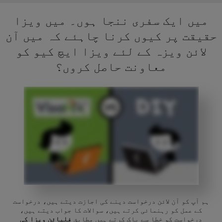
میں ایک سفری ننجا ہوں۔ میں ویزا
حقیقت پر کیوں کرنا چاہئے کہ میں آن
لائن ویزہ کے لئے ویزا ایچ کیو کو
معاونت حاصل کروں؟
ہم آپ کو آن لائن درخواست دینے کی اجازت دیتے ہیں، درخواست
کے عمل کو رہنمائی کرتے ہیں، سوالات کا جواب دیتے ہیں،
درخواست کو خطا سے پاک کرتے ہیں مطابق
فلپائن ویزا کی