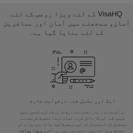
VisaHQ کے لئے ویزا روعس کے لئے
آسان، سمجھنے میں آسان اور مسافرین
کے لئے بنایا گیا ہے۔
ایک اور مکمل شدہ درخواست فارم
ہم آپ سے بار بار معلومات درج کرنے کے لیے کبھی نہیں
کہیں گے۔ آپ کا داخل کردہ تمام ڈیٹا محفوظ طریقے سے
مستقبل کے استعمال کے لیے محفوظ کیا جاتا ہے، چاہے آپ
مختلف ویزا کے لیے درخواست دیں۔ یہ آخری
ویزا برائے