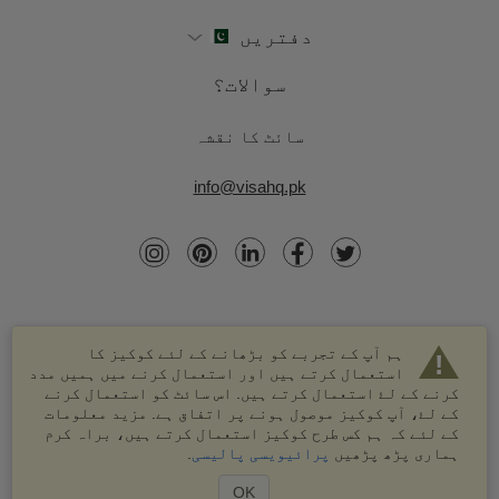
دفتریں
سوالات؟
سائٹ کا نقشہ
info@visahq.pk
ہم آپ کے تجربے کو بڑھانے کے لئے کوکیز کا
استعمال کرتے ہیں اور استعمال کرنے میں ہمیں مدد
کرنے کے لۓ استعمال کرتے ہیں. اس سائٹ کو استعمال کرنے
کے لۓ، آپ کوکیز موصول ہونے پر اتفاق ہے. مزید معلومات
کے لئے کہ ہم کس طرح کوکیز استعمال کرتے ہیں، براہ کرم
© 2003-2026 VisaHQ.com، انک. تمام حقوق محفوظ ہیں۔
ہماری پڑھ پڑھیں
پرائیویسی پالیسی
.
VisaHQ اور VisaHQ لوگو VisaHQ.com، انک. کے درجہ بند
علامات ہیں۔
OK