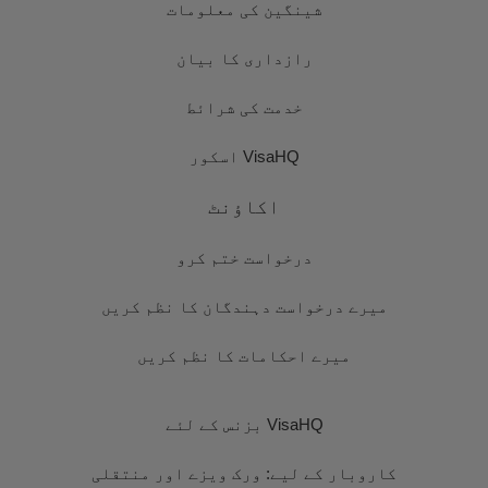
شینگین کی معلومات
رازداری کا بیان
خدمت کی شرائط
VisaHQ اسکور
اکاؤنٹ
درخواست ختم کرو
میرے درخواست دہندگان کا نظم کریں
میرے احکامات کا نظم کریں
VisaHQ بزنس کے لئے
کاروبار کے لیے: ورک ویزے اور منتقلی