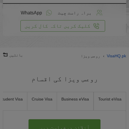
لائن
واست
براہ راست چیٹ
WhatsApp
یں
کلیک کریں تاکہ کال کریں
بانٹیں
VisaHQ.pk
روعس ویزا
›
روعس ویزا کی اقسام
Student Visa
Cruise Visa
Business eVisa
Tourist eVisa
آنلائن درخواست دیں