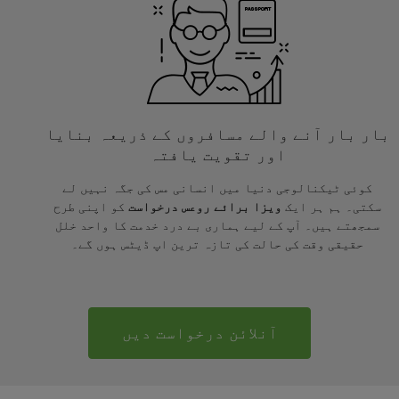
بار بار آنے والے مسافروں کے ذریعہ بنایا
اور تقویت یافتہ
کوئی ٹیکنالوجی دنیا میں انسانی مس کی جگہ نہیں لے
سکتی۔ ہم ہر ایک
ویزا برائے روعس درخواست
کو اپنی طرح
سمجھتے ہیں۔ آپ کے لیے ہماری بے درد خدمت کا واحد خلل
حقیقی وقت کی حالت کی تازہ ترین اپ ڈیٹس ہوں گے۔
آنلائن درخواست دیں