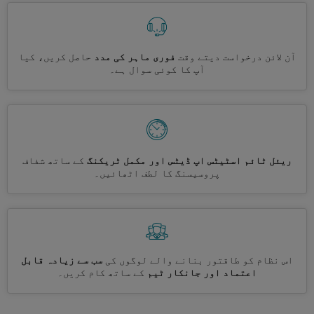
آن لائن درخواست دیتے وقت
فوری ماہر کی مدد
حاصل کریں، کیا
آپ کا کوئی سوال ہے۔
ریئل ٹائم اسٹیٹس اپ ڈیٹس اور مکمل ٹریکنگ
کے ساتھ شفاف
پروسیسنگ کا لطف اٹھائیں۔
اس نظام کو طاقتور بنانے والے لوگوں کی
سب سے زیادہ قابل
اعتماد اور جانکار ٹیم
کے ساتھ کام کریں۔