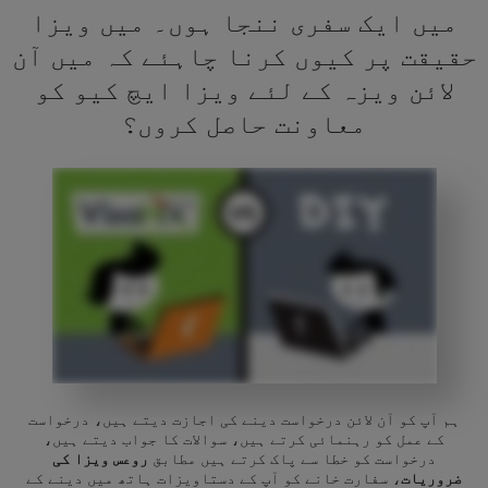
میں ایک سفری ننجا ہوں۔ میں ویزا
حقیقت پر کیوں کرنا چاہئے کہ میں آن
لائن ویزہ کے لئے ویزا ایچ کیو کو
معاونت حاصل کروں؟
ہم آپ کو آن لائن درخواست دینے کی اجازت دیتے ہیں، درخواست
کے عمل کو رہنمائی کرتے ہیں، سوالات کا جواب دیتے ہیں،
درخواست کو خطا سے پاک کرتے ہیں مطابق
روعس ویزا کی
ضروریات
، سفارت خانے کو آپ کے دستاویزات ہاتھ میں دینے کے