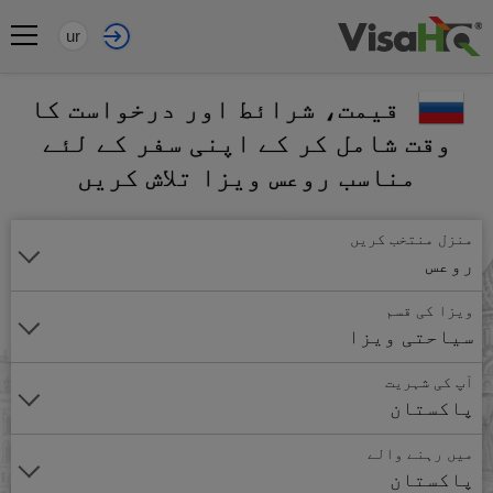
ur
قیمت، شرائط اور درخواست کا
وقت شامل کر کے اپنی سفر کے لئے
مناسب روعس ویزا تلاش کریں
منزل منتخب کریں
روعس
ویزا کی قسم
سیاحتی ویزا
آپ کی شہریت
پاکستان
میں رہنے والے
پاکستان