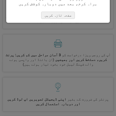
براہ کرم، بعد میں دوبارہ کوشش کریں
صفحہ تازہ کریں
ایک ساتھ کئی ویزے درخواست کریں
خود بخود، تکراری معلومات
درج کرنے کی ضرورت نہیں ہے
آپ کی روعس ویزا درخواست کو
3 آسان مراحل میں کم کریں: پرنٹ
کریں، دستخط کریں اور بھیجیں
(ان بائنڈ اور واپسی ہونے
والے شپنگ لیبل خود بخود تیار ہوتے ہیں)
پرنٹر کی ضرورت کے بغیر
اپنی ڈیجیٹل تصویریں اپ لوڈ کریں
اور دوبارہ استعمال کریں