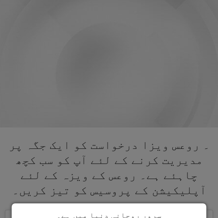
۔ روعس ویزا درخواست کو ایک جگہ پر
مدیریت کرنے کے لئے آپ کو سب کچھ
چاہئے ہے۔ روعس کے ویزہ کے لئے
آپلیکیشن کے پروسیس کو تیز کریں۔
سرور روحانی دنیا میں ہے۔