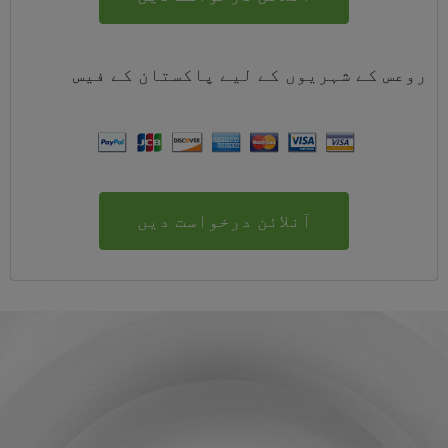
روعس کے شہریوں کے لیے
پاکستان
کے
فیس
آنلائن درخواست دیں