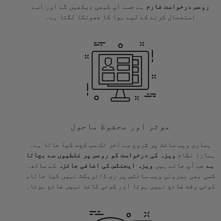
روعس درخواست فارم
ہے جسے آپ کبھی دیکھیں گے اور اسے
استعمال کرنے کے لیے ہوا کا جھونکا لگتا ہے۔
موثر اور محفوظ ماحول
ہماری ویب سائٹ پر شروع سے آخر تک سب کچھ کیا جاتا ہے۔
ہمارا نظام
ویزہ کی درخواست کو روعس پر غلطیوں سے بچاتا
ہے
جب آپ جاتے ہیں
ویزہ ایجنٹس کی اضافی جائزہ
کے ساتھ۔
کسی بھی بیرونی ویب سائٹس پر ری ڈائریکٹ نہیں کیا جاتا،
کوئی وقت ضائع نہیں ہوتا اور کوئی کاغذ نہیں ضائع ہوتا۔