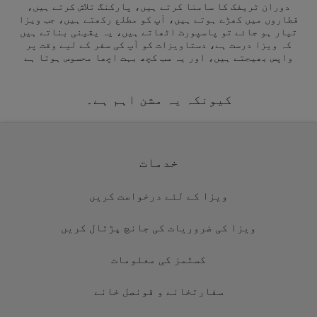
دوران ٹریفک کا سامنا کرتے ہیں، پارکنگ تلاش کرتے ہیں،
قطاروں میں کھڑے ہوتے ہیں، آپ کو مطلع رکھتے ہیں، جب ویزا
تیار ہو جائے تو پاسپورٹ اٹھاتے ہیں، یہ یقینی بناتے ہیں
کہ ویزا درست ہے، دستاویزات کو آپ کی سفر کے لیے وقت پر
واپس بھیجتے ہیں، اور یہ سب کچھ بہت اچھا محسوس ہوتا ہے
کیونکہ یہ مشن اہم ہے۔
خدمات
ویزا کے لئے درخواست کریں
ویزا کی ضروریات کی جانچ پڑتال کریں
کسٹمز کی معلومات
سفارتخانے و قونصل خانے