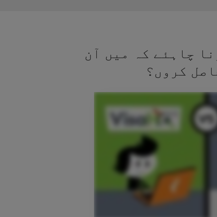
نا چاہئے کہ میں آن
اصل کروں؟