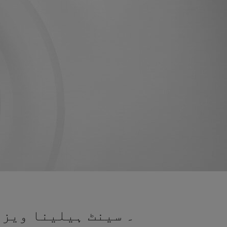
۔ سینٹ ہیلینا ویزا