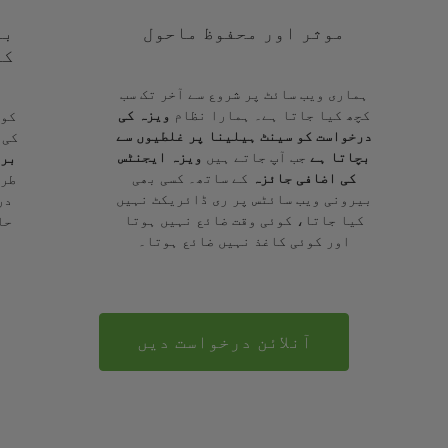
موثر اور محفوظ ماحول
با
کے
ہماری ویب سائٹ پر شروع سے آخر تک سب
کچھ کیا جاتا ہے۔ ہمارا نظام
ویزہ کی
کوئ
درخواست کو سینٹ ہیلینا پر غلطیوں سے
کی 
بچاتا ہے
جب آپ جاتے ہیں
ویزہ ایجنٹس
برا
کی اضافی جائزہ
کے ساتھ۔ کسی بھی
طرح
بیرونی ویب سائٹس پر ری ڈائریکٹ نہیں
در
کیا جاتا، کوئی وقت ضائع نہیں ہوتا
حا
اور کوئی کاغذ نہیں ضائع ہوتا۔
آنلائن درخواست دیں