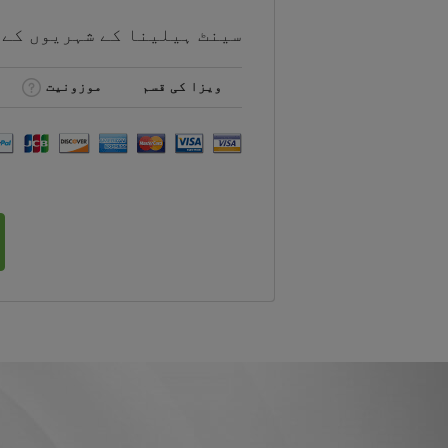
سینٹ ہیلینا کے شہریوں کے
ویزا کی قسم
موزونیت