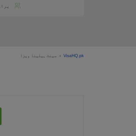
براہ
VisaHQ.pk
سینٹ ہیلینا ویزا
›