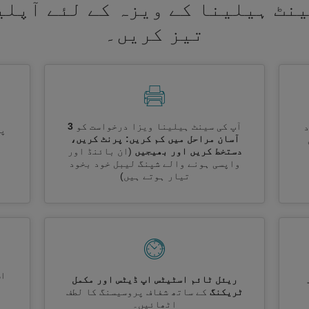
ینٹ ہیلینا کے ویزہ کے لئے آپلی
تیز کریں۔
آپ کی سینٹ ہیلینا ویزا درخواست کو
3
پر
آسان مراحل میں کم کریں: پرنٹ کریں،
دستخط کریں اور بھیجیں
(ان بائنڈ اور
واپسی ہونے والے شپنگ لیبل خود بخود
تیار ہوتے ہیں)
اس
ریئل ٹائم اسٹیٹس اپ ڈیٹس اور مکمل
ٹریکنگ
کے ساتھ شفاف پروسیسنگ کا لطف
اٹھائیں۔