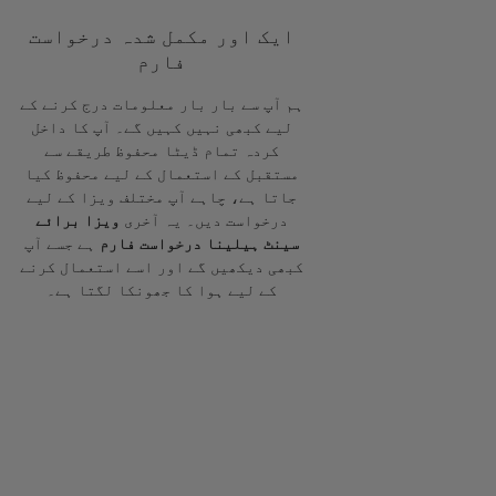
ایک اور مکمل شدہ درخواست
فارم
ہم آپ سے بار بار معلومات درج کرنے کے
لیے کبھی نہیں کہیں گے۔ آپ کا داخل
کردہ تمام ڈیٹا محفوظ طریقے سے
مستقبل کے استعمال کے لیے محفوظ کیا
جاتا ہے، چاہے آپ مختلف ویزا کے لیے
درخواست دیں۔ یہ آخری
ویزا برائے
سینٹ ہیلینا درخواست فارم
ہے جسے آپ
کبھی دیکھیں گے اور اسے استعمال کرنے
کے لیے ہوا کا جھونکا لگتا ہے۔