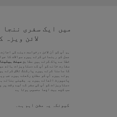
میں ایک سفری ننجا ہ
لائن ویزہ 
ہم آپ کو آن لائن درخواست دینے کی اجازت
عمل کو رہنمائی کرتے ہیں، سوالات کا جوا
خطا سے پاک کرتے ہیں مطابق
سینٹ ہیلینا 
سفارت خانے کو آپ کے دستاویزات ہاتھ می
کا سامنا کرتے ہیں، پارکنگ تلاش کرتے ہی
ہوتے ہیں، آپ کو مطلع رکھتے ہیں، جب ویز
پاسپورٹ اٹھاتے ہیں، یہ یقینی بناتے ہی
دستاویزات کو آپ کی سفر کے لیے وقت پر و
سب کچھ بہت اچھا محسوس ہوتا ہے
کیونکہ یہ مشن اہم ہے۔