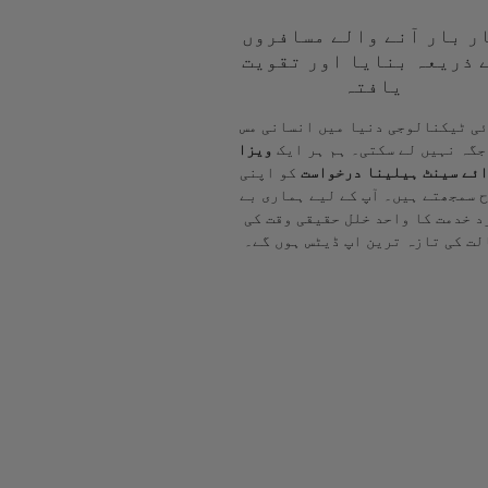
ر بار آنے والے مسافروں
 ذریعہ بنایا اور تقویت
یافتہ
ی ٹیکنالوجی دنیا میں انسانی مس
جگہ نہیں لے سکتی۔ ہم ہر ایک
ویزا
ئے سینٹ ہیلینا درخواست
کو اپنی
 سمجھتے ہیں۔ آپ کے لیے ہماری بے
د خدمت کا واحد خلل حقیقی وقت کی
لت کی تازہ ترین اپ ڈیٹس ہوں گے۔