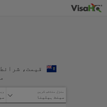
قیمت، شرائط 
من
منزل منتخب کریں
ویز
سینٹ ہیلینا
سی