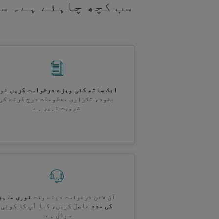
سب کچھ چاہئے ہے۔ س
ایک ساتھ کئی ویزے درخواست کریں
خود
بخود، تکراری معلومات درج کرنے کی
ضرورت نہیں ہے
آن لائن درخواست دیتے وقت
فوری ماہر
کی مدد
حاصل کریں، کیا آپ کا کوئی
سوال ہے۔