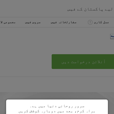
 لیے
پاکستان
کے
فیس
عمل کاری
سفارتخانہ فیس
سروس فیس
مجموعی لا
آنلائن درخواست دیں
سرور روحانی دنیا میں ہے۔
براہ کرم، بعد میں دوبارہ کوشش کریں