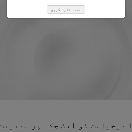
صفحہ تازہ کریں
 درخواست کو ایک جگہ پر مدیریت 