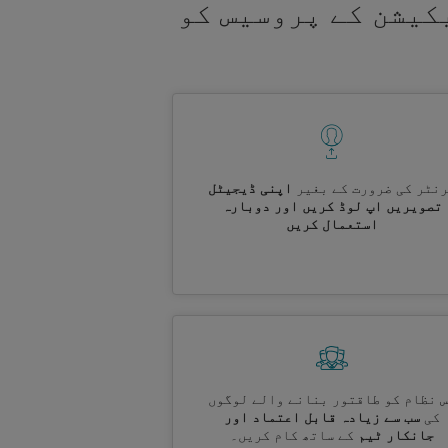
کیشن کے پروسیس کو
نٹر کی ضرورت کے بغیر
اپنی ڈیجیٹل
تصویریں اپ لوڈ کریں اور دوبارہ
استعمال کریں
 نظام کو طاقتور بنانے والے لوگوں
کی
سب سے زیادہ قابل اعتماد اور
جانکار ٹیم
کے ساتھ کام کریں۔