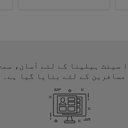
ے ویزا سینٹ ہیلینا کے لئے آسان، س
مسافرین کے لئے بنایا گیا ہے۔