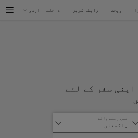
ا
ویجٹ
رابطہ کریں
داخلے
اردو
اپنی سفر کے لئے
آنلائن
ں
درخواست
دیں
میں رہنے والے
پاکستان