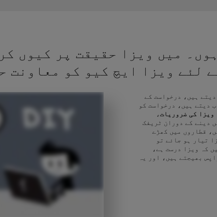
وں۔ میں ویزا حقیقت پر کیوں کر
کے لئے ویزا ایچ کیو کو معاونت ح
 دیتے ہیں، درخواست کے
ب دیتے ہیں، درخواست کو
ویزا کی ضروریات
،
ں دینے کے دوران ٹریفک
ں، قطاروں میں کھڑے
ا تیار ہو جائے تو
ں کہ ویزا درست ہے،
اپس بھیجتے ہیں، اور یہ