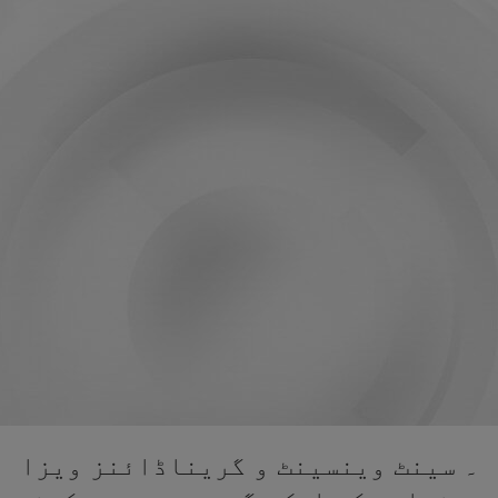
۔ سینٹ وینسینٹ و گریناڈائنز ویزا