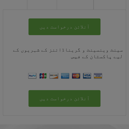
آنلائن درخواست دیں
سینٹ وینسینٹ و گریناڈائنز کے شہریوں کے
لیے
پاکستان
کے
فیس
آنلائن درخواست دیں