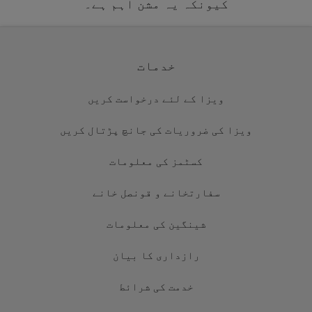
کیونکہ یہ مشن اہم ہے۔
خدمات
ویزا کے لئے درخواست کریں
ویزا کی ضروریات کی جانچ پڑتال کریں
کسٹمز کی معلومات
سفارتخانے و قونصل خانے
شینگین کی معلومات
رازداری کا بیان
خدمت کی شرائط