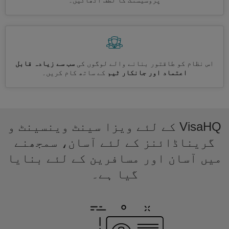
پروسیسنگ کا لطف اٹھائیں۔
اس نظام کو طاقتور بنانے والے لوگوں کی
سب سے زیادہ قابل
اعتماد اور جانکار ٹیم
کے ساتھ کام کریں۔
VisaHQ کے لئے ویزا سینٹ وینسینٹ و
گریناڈائنز کے لئے آسان، سمجھنے
میں آسان اور مسافرین کے لئے بنایا
گیا ہے۔