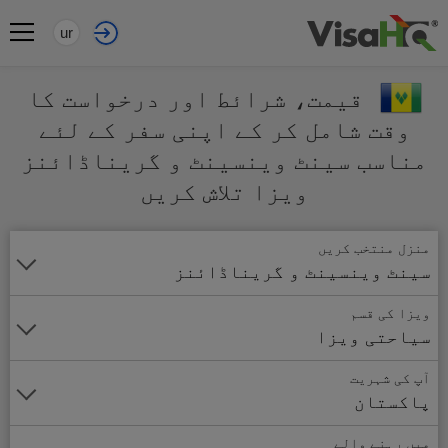
ur
قیمت، شرائط اور درخواست کا
وقت شامل کر کے اپنی سفر کے لئے
مناسب سینٹ وینسینٹ و گریناڈائنز
ویزا تلاش کریں
منزل منتخب کریں
سینٹ وینسینٹ و گریناڈائنز
ویزا کی قسم
سیاحتی ویزا
آپ کی شہریت
پاکستان
میں رہنے والے