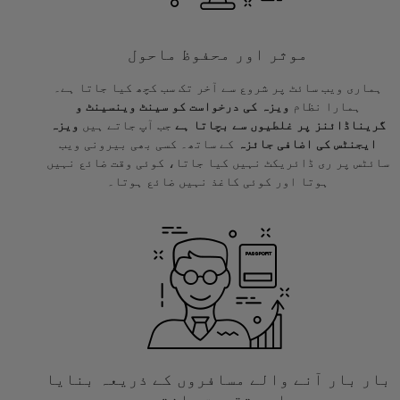
موثر اور محفوظ ماحول
ہماری ویب سائٹ پر شروع سے آخر تک سب کچھ کیا جاتا ہے۔
ہمارا نظام
ویزہ کی درخواست کو سینٹ وینسینٹ و
گریناڈائنز پر غلطیوں سے بچاتا ہے
جب آپ جاتے ہیں
ویزہ
ایجنٹس کی اضافی جائزہ
کے ساتھ۔ کسی بھی بیرونی ویب
سائٹس پر ری ڈائریکٹ نہیں کیا جاتا، کوئی وقت ضائع نہیں
ہوتا اور کوئی کاغذ نہیں ضائع ہوتا۔
بار بار آنے والے مسافروں کے ذریعہ بنایا