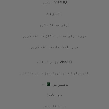
VisaHQ اسکور
اکاؤنٹ
درخواست ختم کرو
میرے درخواست دہندگان کا نظم کریں
میرے احکامات کا نظم کریں
VisaHQ بزنس کے لئے
کاروبار کے لیے: ورک ویزے اور منتقلی
دفتریں
سوالات؟
سائٹ کا نقشہ