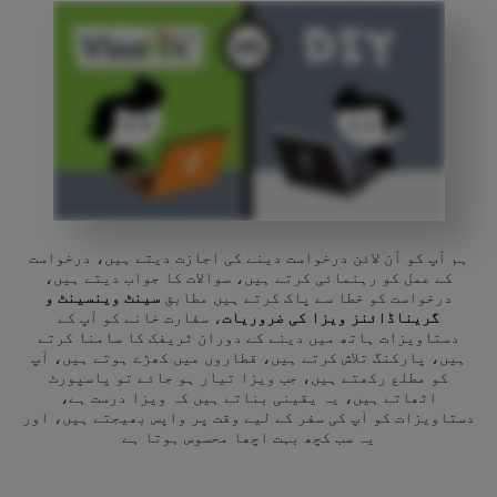
ہم آپ کو آن لائن درخواست دینے کی اجازت دیتے ہیں، درخواست
کے عمل کو رہنمائی کرتے ہیں، سوالات کا جواب دیتے ہیں،
درخواست کو خطا سے پاک کرتے ہیں مطابق
سینٹ وینسینٹ و
گریناڈائنز ویزا کی ضروریات
، سفارت خانے کو آپ کے
دستاویزات ہاتھ میں دینے کے دوران ٹریفک کا سامنا کرتے
ہیں، پارکنگ تلاش کرتے ہیں، قطاروں میں کھڑے ہوتے ہیں، آپ
کو مطلع رکھتے ہیں، جب ویزا تیار ہو جائے تو پاسپورٹ
اٹھاتے ہیں، یہ یقینی بناتے ہیں کہ ویزا درست ہے،
دستاویزات کو آپ کی سفر کے لیے وقت پر واپس بھیجتے ہیں، اور
یہ سب کچھ بہت اچھا محسوس ہوتا ہے