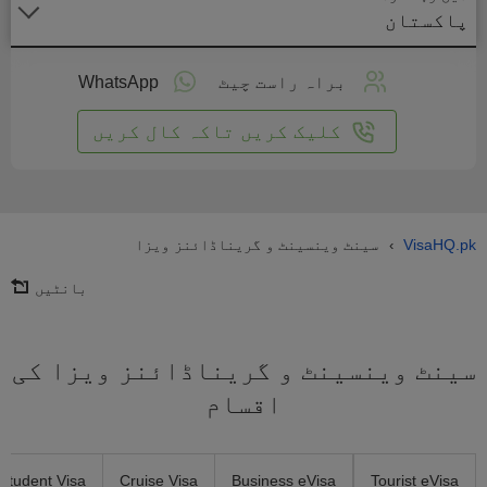
پاکستان
لائن
واست
براہ راست چیٹ
WhatsApp
یں
کلیک کریں تاکہ کال کریں
VisaHQ.pk
سینٹ وینسینٹ و گریناڈائنز ویزا
›
بانٹیں
سینٹ وینسینٹ و گریناڈائنز ویزا کی
اقسام
Student Visa
Cruise Visa
Business eVisa
Tourist eVisa