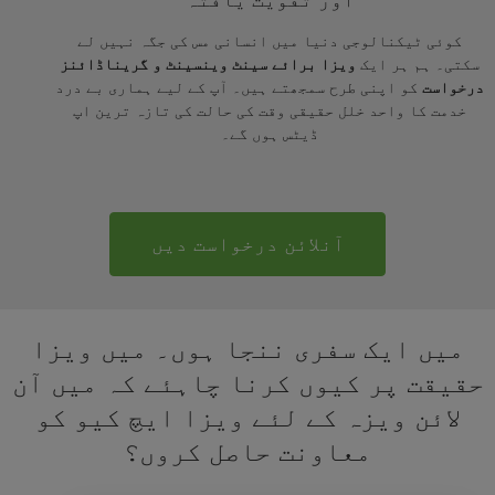
اور تقویت یافتہ
کوئی ٹیکنالوجی دنیا میں انسانی مس کی جگہ نہیں لے
سکتی۔ ہم ہر ایک
ویزا برائے سینٹ وینسینٹ و گریناڈائنز
درخواست
کو اپنی طرح سمجھتے ہیں۔ آپ کے لیے ہماری بے درد
خدمت کا واحد خلل حقیقی وقت کی حالت کی تازہ ترین اپ
ڈیٹس ہوں گے۔
آنلائن درخواست دیں
میں ایک سفری ننجا ہوں۔ میں ویزا
حقیقت پر کیوں کرنا چاہئے کہ میں آن
لائن ویزہ کے لئے ویزا ایچ کیو کو
معاونت حاصل کروں؟