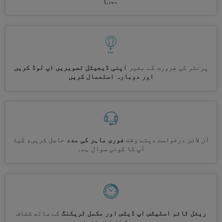
ہیں)
پرنٹر کی ضرورت کے بغیر
اپنی ڈیجیٹل تصویریں اپ لوڈ کریں
اور دوبارہ استعمال کریں
آن لائن درخواست دیتے وقت
فوری ماہر کی مدد
حاصل کریں، کیا
آپ کا کوئی سوال ہے۔
ریئل ٹائم اسٹیٹس اپ ڈیٹس اور مکمل ٹریکنگ
کے ساتھ شفاف