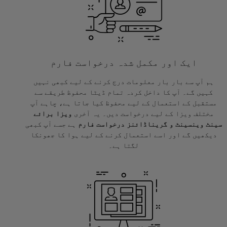
ایک اور مکمل شدہ درخواست فارم
ہم آپ سے بار بار معلومات درج کرنے کے لیے کبھی نہیں
کہیں گے۔ آپ کا داخل کردہ تمام ڈیٹا محفوظ طریقے سے
مستقبل کے استعمال کے لیے محفوظ کیا جاتا ہے، چاہے آپ
مختلف ویزا کے لیے درخواست دیں۔ یہ آخری
ویزا برائے
سینٹ وینسینٹ و گریناڈائنز درخواست فارم
ہے جسے آپ کبھی
دیکھیں گے اور اسے استعمال کرنے کے لیے ہوا کا جھونکا
لگتا ہے۔