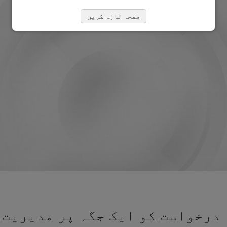
صفحہ تازہ کریں
درخواست کو ایک جگہ پر مدیریت 