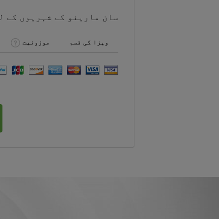
سان مارینو کے شہریوں کے ل
ویزا کی قسم
موزونیت