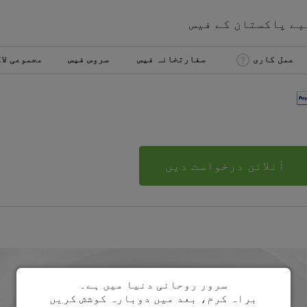
یے
پاکستان
کے
فیس
عمل کاری
سفارتخانہ فیس
سروس فیس
مجموعی لا
آنلائن درخواست دیں
سرور روحانی دنیا میں ہے۔
براہ کرم، بعد میں دوبارہ کوشش کریں