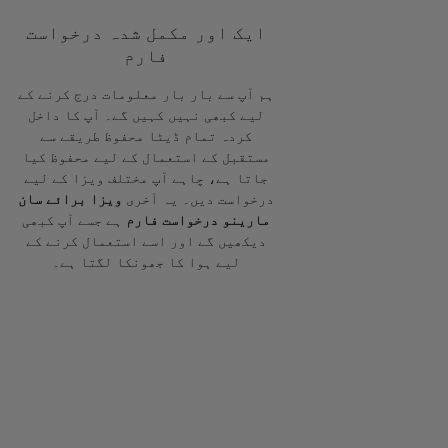
ایک اور مکمل شدہ درخواست
فارم
ہم آپ سے بار بار معلومات درج کرنے کے
لیے کبھی نہیں کہیں گے۔ آپ کا داخل
کردہ تمام ڈیٹا محفوظ طریقے سے
مستقبل کے استعمال کے لیے محفوظ کیا
جاتا ہے، چاہے آپ مختلف ویزا کے لیے
درخواست دیں۔ یہ آخری
ویزا برائے سان
مارینو درخواست فارم
ہے جسے آپ کبھی
دیکھیں گے اور اسے استعمال کرنے کے
لیے ہوا کا جھونکا لگتا ہے۔