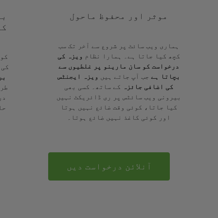
موثر اور محفوظ ماحول
با
کے
ہماری ویب سائٹ پر شروع سے آخر تک سب
کچھ کیا جاتا ہے۔ ہمارا نظام
ویزہ کی
کوئ
درخواست کو سان مارینو پر غلطیوں سے
کی 
بچاتا ہے
جب آپ جاتے ہیں
ویزہ ایجنٹس
بر
کی اضافی جائزہ
کے ساتھ۔ کسی بھی
طرح
بیرونی ویب سائٹس پر ری ڈائریکٹ نہیں
در
کیا جاتا، کوئی وقت ضائع نہیں ہوتا
حا
اور کوئی کاغذ نہیں ضائع ہوتا۔
آنلائن درخواست دیں