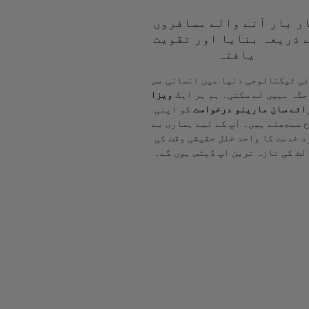
ر بار آنے والے مسافروں
 ذریعہ بنایا اور تقویت
یافتہ
ی ٹیکنالوجی دنیا میں انسانی مس
جگہ نہیں لے سکتی۔ ہم ہر ایک
ویزا
ائے سان مارینو درخواست
کو اپنی
 سمجھتے ہیں۔ آپ کے لیے ہماری بے
د خدمت کا واحد خلل حقیقی وقت کی
لت کی تازہ ترین اپ ڈیٹس ہوں گے۔