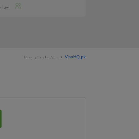
براہ
VisaHQ.pk
سان مارینو ویزا
›