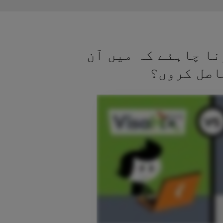
نا چاہئے کہ میں آن
اصل کروں؟