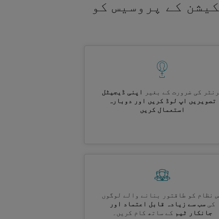
کیشن کے پروسیس کو
نٹر کی ضرورت کے بغیر
اپنی ڈیجیٹل
تصویریں اپ لوڈ کریں اور دوبارہ
استعمال کریں
 نظام کو طاقتور بنانے والے لوگوں
کی
سب سے زیادہ قابل اعتماد اور
جانکار ٹیم
کے ساتھ کام کریں۔