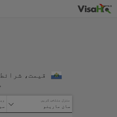
قیمت، شرائط 
م
منزل منتخب کریں
ویز
سان مارینو
سی