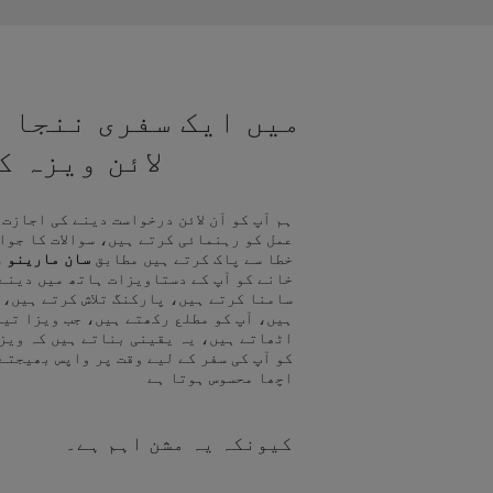
میں ایک سفری ننجا ہ
لائن ویزہ 
ہم آپ کو آن لائن درخواست دینے کی اجازت
عمل کو رہنمائی کرتے ہیں، سوالات کا جوا
خطا سے پاک کرتے ہیں مطابق
سان مارینو و
خانے کو آپ کے دستاویزات ہاتھ میں دینے
سامنا کرتے ہیں، پارکنگ تلاش کرتے ہیں، 
ہیں، آپ کو مطلع رکھتے ہیں، جب ویزا تیا
اٹھاتے ہیں، یہ یقینی بناتے ہیں کہ ویز
کو آپ کی سفر کے لیے وقت پر واپس بھیجتے
اچھا محسوس ہوتا ہے
کیونکہ یہ مشن اہم ہے۔