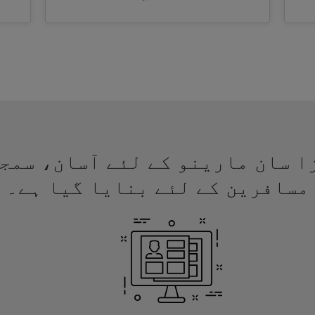
ے ویزا سان مارینو کے لئے آسان، س
مسافرین کے لئے بنایا گیا ہے۔