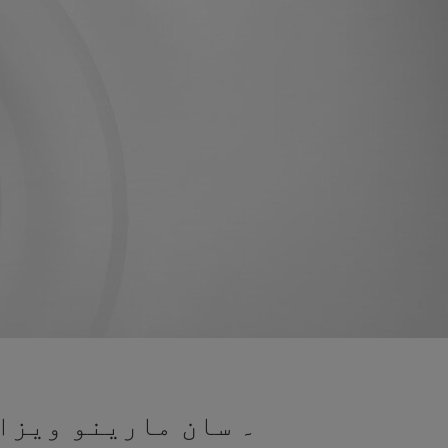
۔ سان مارینو ویزا 