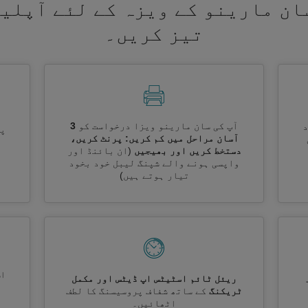
ان مارینو کے ویزہ کے لئے آپلی
تیز کریں۔
آپ کی سان مارینو ویزا درخواست کو
3
پر
آسان مراحل میں کم کریں: پرنٹ کریں،
دستخط کریں اور بھیجیں
(ان بائنڈ اور
واپسی ہونے والے شپنگ لیبل خود بخود
تیار ہوتے ہیں)
اس
ریئل ٹائم اسٹیٹس اپ ڈیٹس اور مکمل
ٹریکنگ
کے ساتھ شفاف پروسیسنگ کا لطف
اٹھائیں۔