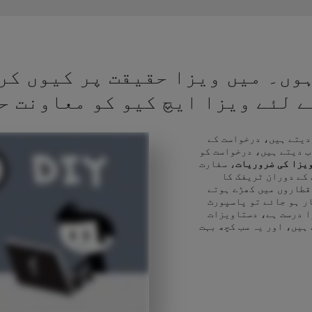
وں۔ میں ویزا حقیقت پر کیوں کر
کے لئے ویزا ایچ کیو کو معاونت ح
 دیتے ہیں، درخواست کے
ب دیتے ہیں، درخواست کو
یزا کی ضروریات
، سفارت
 کے دوران ٹریفک کا
قطاروں میں کھڑے ہوتے
ر ہو جائے تو پاسپورٹ
ا درست ہے، دستاویزات
 ہیں، اور یہ سب کچھ بہت