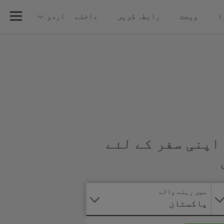
ا
ویجٹ
رابطہ کریں
داخلے
اردو
اپنی سفر کے لئے
آنلائن
درخواست
دیں
میں رہنے والے
پاکستان