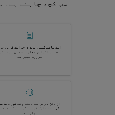
سب کچھ چاہئے ہے۔ س
ایک ساتھ کئی ویزے درخواست کریں
خود
بخود، تکراری معلومات درج کرنے کی
ضرورت نہیں ہے
آن لائن درخواست دیتے وقت
فوری ماہر
کی مدد
حاصل کریں، کیا آپ کا کوئی
سوال ہے۔