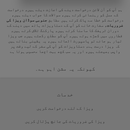
ہم آپ کو آن لائن درخواست دینے کی اجازت دیتے ہیں، درخواست
کے عمل کو رہنمائی کرتے ہیں، سوالات کا جواب دیتے ہیں،
درخواست کو خطا سے پاک کرتے ہیں مطابق
جنوبی سوڈان ویزا کی
ضروریات
، سفارت خانے کو آپ کے دستاویزات ہاتھ میں دینے کے
دوران ٹریفک کا سامنا کرتے ہیں، پارکنگ تلاش کرتے ہیں،
قطاروں میں کھڑے ہوتے ہیں، آپ کو مطلع رکھتے ہیں، جب ویزا
تیار ہو جائے تو پاسپورٹ اٹھاتے ہیں، یہ یقینی بناتے ہیں
کہ ویزا درست ہے، دستاویزات کو آپ کی سفر کے لیے وقت پر
واپس بھیجتے ہیں، اور یہ سب کچھ بہت اچھا محسوس ہوتا ہے
کیونکہ یہ مشن اہم ہے۔
خدمات
ویزا کے لئے درخواست کریں
ویزا کی ضروریات کی جانچ پڑتال کریں