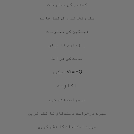
کسٹمز کی معلومات
سفارتخانے و قونصل خانے
شینگین کی معلومات
رازداری کا بیان
خدمت کی شرائط
VisaHQ اسکور
اکاؤنٹ
درخواست ختم کرو
میرے درخواست دہندگان کا نظم کریں
میرے احکامات کا نظم کریں