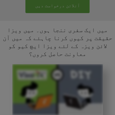
آنلائن درخواست دیں
میں ایک سفری ننجا ہوں۔ میں ویزا
حقیقت پر کیوں کرنا چاہئے کہ میں آن
لائن ویزہ کے لئے ویزا ایچ کیو کو
معاونت حاصل کروں؟