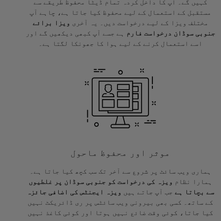
کہیں گے۔ آپ کا داخل کردہ تمام ڈیٹا محفوظ طریقے سے
مستقبل کے استعمال کے لیے محفوظ کیا جاتا ہے، چاہے آپ
مختلف ویزا کے لیے درخواست دیں۔ یہ آخری
ویزا برائے
جنوبی سوڈان درخواست فارم
ہے جسے آپ کبھی دیکھیں گے اور
اسے استعمال کرنے کے لیے ہوا کا جھونکا لگتا ہے۔
موثر اور محفوظ ماحول
ہماری ویب سائٹ پر شروع سے آخر تک سب کچھ کیا جاتا ہے۔
ہمارا نظام
ویزہ کی درخواست کو جنوبی سوڈان پر غلطیوں
سے بچاتا ہے
جب آپ جاتے ہیں
ویزہ ایجنٹس کی اضافی جائزہ
کے ساتھ۔ کسی بھی بیرونی ویب سائٹس پر ری ڈائریکٹ نہیں
کیا جاتا، کوئی وقت ضائع نہیں ہوتا اور کوئی کاغذ نہیں