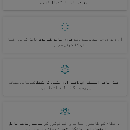
اور دوبارہ استعمال کریں
آن لائن درخواست دیتے وقت
فوری ماہر کی مدد
حاصل کریں، کیا
آپ کا کوئی سوال ہے۔
ریئل ٹائم اسٹیٹس اپ ڈیٹس اور مکمل ٹریکنگ
کے ساتھ شفاف
پروسیسنگ کا لطف اٹھائیں۔
اس نظام کو طاقتور بنانے والے لوگوں کی
سب سے زیادہ قابل
اعتماد اور جانکار ٹیم
کے ساتھ کام کریں۔