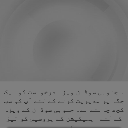
۔ جنوبی سوڈان ویزا درخواست کو ایک
جگہ پر مدیریت کرنے کے لئے آپ کو سب
کچھ چاہئے ہے۔ جنوبی سوڈان کے ویزہ
کے لئے آپلیکیشن کے پروسیس کو تیز
کریں۔