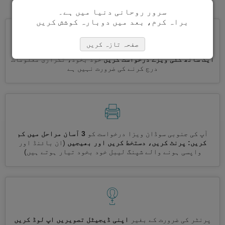
سرور روحانی دنیا میں ہے۔
براہ کرم، بعد میں دوبارہ کوشش کریں
صفحہ تازہ کریں
ایک ساتھ کئی ویزے درخواست کریں
خود بخود، تکراری معلومات
درج کرنے کی ضرورت نہیں ہے
آپ کی جنوبی سوڈان ویزا درخواست کو
3 آسان مراحل میں کم
کریں: پرنٹ کریں، دستخط کریں اور بھیجیں
(ان بائنڈ اور
واپسی ہونے والے شپنگ لیبل خود بخود تیار ہوتے ہیں)
پرنٹر کی ضرورت کے بغیر
اپنی ڈیجیٹل تصویریں اپ لوڈ کریں