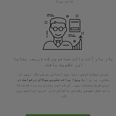
ضائع ہوتا۔
بار بار آنے والے مسافروں کے ذریعہ بنایا
اور تقویت یافتہ
کوئی ٹیکنالوجی دنیا میں انسانی مس کی جگہ نہیں لے
سکتی۔ ہم ہر ایک
ویزا برائے جنوبی سوڈان درخواست
کو
اپنی طرح سمجھتے ہیں۔ آپ کے لیے ہماری بے درد خدمت کا
واحد خلل حقیقی وقت کی حالت کی تازہ ترین اپ ڈیٹس ہوں
گے۔