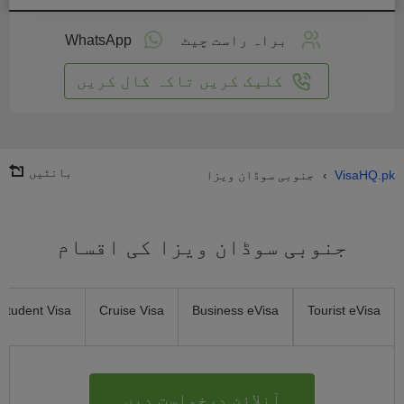
لائن
واست
براہ راست چیٹ
WhatsApp
یں
کلیک کریں تاکہ کال کریں
بانٹیں
VisaHQ.pk
جنوبی سوڈان ویزا
›
جنوبی سوڈان ویزا کی اقسام
Student Visa
Cruise Visa
Business eVisa
Tourist eVisa
آنلائن درخواست دیں