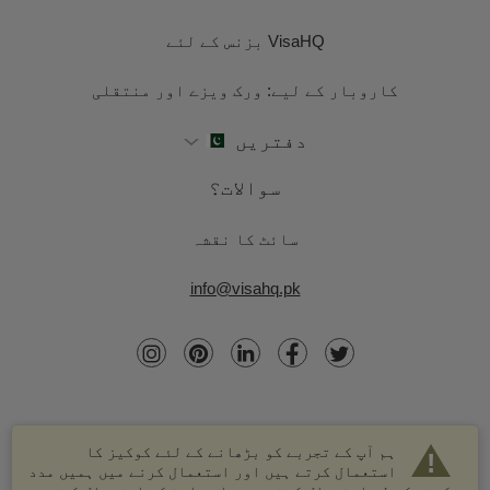
VisaHQ بزنس کے لئے
کاروبار کے لیے: ورک ویزے اور منتقلی
دفتریں
سوالات؟
سائٹ کا نقشہ
info@visahq.pk
ہم آپ کے تجربے کو بڑھانے کے لئے کوکیز کا
استعمال کرتے ہیں اور استعمال کرنے میں ہمیں مدد