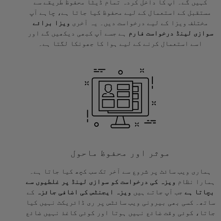
کہیں گے۔ آپ کا داخل کردہ تمام ڈیٹا محفوظ طریقے سے
مستقبل کے استعمال کے لیے محفوظ کیا جاتا ہے، چاہے آپ
مختلف ویزا کے لیے درخواست دیں۔ یہ آخری
ویزا برائے
سوازی لینڈ درخواست فارم
ہے جسے آپ کبھی دیکھیں گے اور
اسے استعمال کرنے کے لیے ہوا کا جھونکا لگتا ہے۔
موثر اور محفوظ ماحول
ہماری ویب سائٹ پر شروع سے آخر تک سب کچھ کیا جاتا ہے۔
ہمارا نظام
ویزہ کی درخواست کو سوازی لینڈ پر غلطیوں سے
بچاتا ہے
جب آپ جاتے ہیں
ویزہ ایجنٹس کی اضافی جائزہ
کے
ساتھ۔ کسی بھی بیرونی ویب سائٹس پر ری ڈائریکٹ نہیں کیا
جاتا، کوئی وقت ضائع نہیں ہوتا اور کوئی کاغذ نہیں ضائع