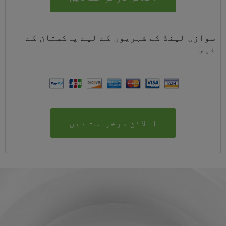
سوازی لینڈ کے شہریوں کے لیے
پاکستان
کے
فیس
آنلائن درخواست دیں