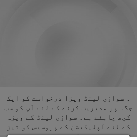
۔ سوازی لینڈ ویزا درخواست کو ایک
جگہ پر مدیریت کرنے کے لئے آپ کو سب
کچھ چاہئے ہے۔ سوازی لینڈ کے ویزہ
کے لئے آپلیکیشن کے پروسیس کو تیز
کریں۔