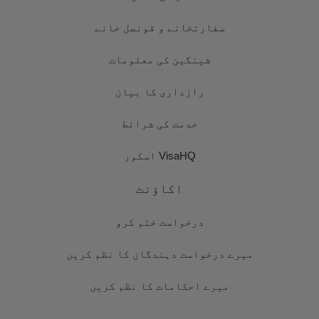
سفارتخانے و قونصل خانے
شینگین کی معلومات
رازداری کا بیان
خدمت کی شرائط
VisaHQ اسکور
اکاؤنٹ
درخواست ختم کرو
میرے درخواست دہندگان کا نظم کریں
میرے احکامات کا نظم کریں