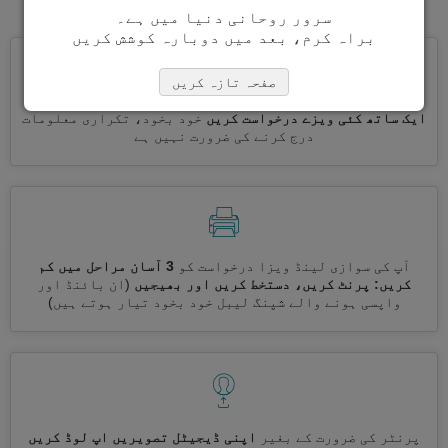
سرور روحانی دنیا میں ہے۔
براہ کرم، بعد میں دوبارہ کوشش کریں
صفحہ تازہ کریں
ایک ساتھ کئی ویزے درخواست کریں
خود بخود، تکراری معلومات
درج کرنے کی ضرورت نہیں ہے
آپ کی سوازی لینڈ ویزا درخواست کو
3 آسان مراحل میں کم
کریں: پرنٹ کریں، دستخط کریں اور بھیجیں
(ان بائنڈ اور
واپسی ہونے والے شپنگ لیبل خود بخود تیار ہوتے ہیں)
پرنٹر کی ضرورت کے بغیر
اپنی ڈیجیٹل تصویریں اپ لوڈ کریں