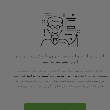
ہوتا۔
بار بار آنے والے مسافروں کے ذریعہ بنایا
اور تقویت یافتہ
کوئی ٹیکنالوجی دنیا میں انسانی مس کی جگہ نہیں لے
سکتی۔ ہم ہر ایک
ویزا برائے سوازی لینڈ درخواست
کو اپنی
طرح سمجھتے ہیں۔ آپ کے لیے ہماری بے درد خدمت کا واحد
خلل حقیقی وقت کی حالت کی تازہ ترین اپ ڈیٹس ہوں گے۔