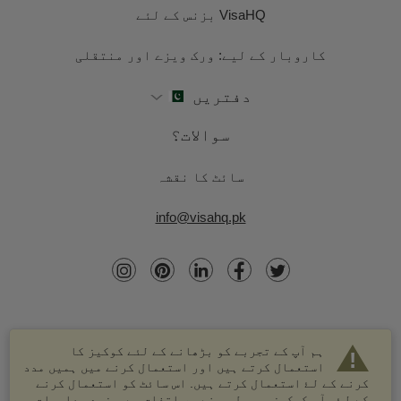
VisaHQ بزنس کے لئے
کاروبار کے لیے: ورک ویزے اور منتقلی
دفتریں
سوالات؟
سائٹ کا نقشہ
info@visahq.pk
ہم آپ کے تجربے کو بڑھانے کے لئے کوکیز کا
استعمال کرتے ہیں اور استعمال کرنے میں ہمیں مدد
کرنے کے لۓ استعمال کرتے ہیں. اس سائٹ کو استعمال کرنے
کے لۓ، آپ کوکیز موصول ہونے پر اتفاق ہے. مزید معلومات