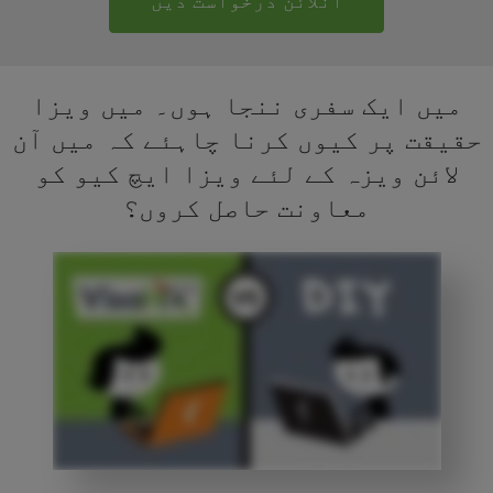
آنلائن درخواست دیں
میں ایک سفری ننجا ہوں۔ میں ویزا
حقیقت پر کیوں کرنا چاہئے کہ میں آن
لائن ویزہ کے لئے ویزا ایچ کیو کو
معاونت حاصل کروں؟