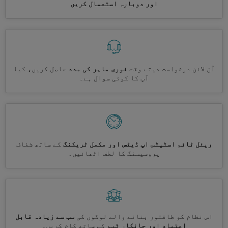
اور دوبارہ استعمال کریں
آن لائن درخواست دیتے وقت
فوری ماہر کی مدد
حاصل کریں، کیا
آپ کا کوئی سوال ہے۔
ریئل ٹائم اسٹیٹس اپ ڈیٹس اور مکمل ٹریکنگ
کے ساتھ شفاف
پروسیسنگ کا لطف اٹھائیں۔
اس نظام کو طاقتور بنانے والے لوگوں کی
سب سے زیادہ قابل
اعتماد اور جانکار ٹیم
کے ساتھ کام کریں۔