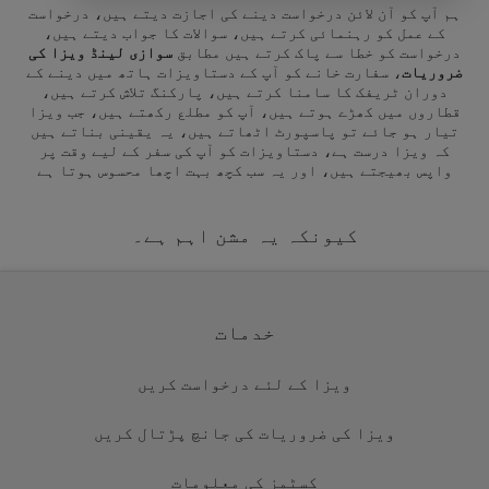
ہم آپ کو آن لائن درخواست دینے کی اجازت دیتے ہیں، درخواست
کے عمل کو رہنمائی کرتے ہیں، سوالات کا جواب دیتے ہیں،
درخواست کو خطا سے پاک کرتے ہیں مطابق
سوازی لینڈ ویزا کی
ضروریات
، سفارت خانے کو آپ کے دستاویزات ہاتھ میں دینے کے
دوران ٹریفک کا سامنا کرتے ہیں، پارکنگ تلاش کرتے ہیں،
قطاروں میں کھڑے ہوتے ہیں، آپ کو مطلع رکھتے ہیں، جب ویزا
تیار ہو جائے تو پاسپورٹ اٹھاتے ہیں، یہ یقینی بناتے ہیں
کہ ویزا درست ہے، دستاویزات کو آپ کی سفر کے لیے وقت پر
واپس بھیجتے ہیں، اور یہ سب کچھ بہت اچھا محسوس ہوتا ہے
کیونکہ یہ مشن اہم ہے۔
خدمات
ویزا کے لئے درخواست کریں
ویزا کی ضروریات کی جانچ پڑتال کریں
کسٹمز کی معلومات