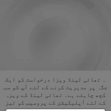
۔ تھائی لینڈ ویزا درخواست کو ایک
جگہ پر مدیریت کرنے کے لئے آپ کو سب
کچھ چاہئے ہے۔ تھائی لینڈ کے ویزہ
کے لئے آپلیکیشن کے پروسیس کو تیز
کریں۔