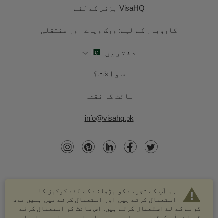
VisaHQ بزنس کے لئے
کاروبار کے لیے: ورک ویزے اور منتقلی
دفتریں
سوالات؟
سائٹ کا نقشہ
info@visahq.pk
ہم آپ کے تجربے کو بڑھانے کے لئے کوکیز کا
استعمال کرتے ہیں اور استعمال کرنے میں ہمیں مدد
کرنے کے لۓ استعمال کرتے ہیں. اس سائٹ کو استعمال کرنے
کے لۓ، آپ کوکیز موصول ہونے پر اتفاق ہے. مزید معلومات