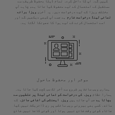
کہیں گے۔ آپ کا داخل کردہ تمام ڈیٹا محفوظ طریقے سے
مستقبل کے استعمال کے لیے محفوظ کیا جاتا ہے، چاہے آپ
مختلف ویزا کے لیے درخواست دیں۔ یہ آخری
ویزا برائے
تھائی لینڈ درخواست فارم
ہے جسے آپ کبھی دیکھیں گے اور
اسے استعمال کرنے کے لیے ہوا کا جھونکا لگتا ہے۔
موثر اور محفوظ ماحول
ہماری ویب سائٹ پر شروع سے آخر تک سب کچھ کیا جاتا ہے۔
ہمارا نظام
ویزہ کی درخواست کو تھائی لینڈ پر غلطیوں سے
بچاتا ہے
جب آپ جاتے ہیں
ویزہ ایجنٹس کی اضافی جائزہ
کے
ساتھ۔ کسی بھی بیرونی ویب سائٹس پر ری ڈائریکٹ نہیں کیا
جاتا، کوئی وقت ضائع نہیں ہوتا اور کوئی کاغذ نہیں ضائع