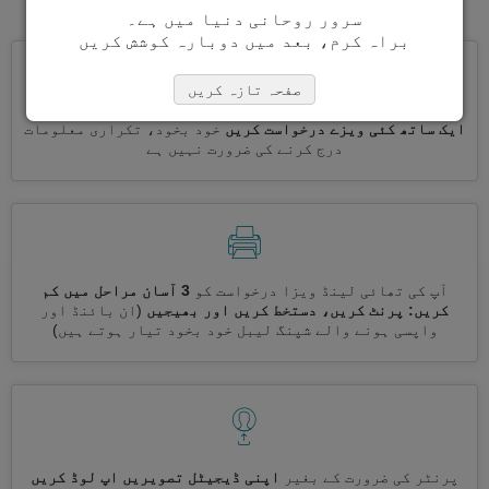
سرور روحانی دنیا میں ہے۔
براہ کرم، بعد میں دوبارہ کوشش کریں
صفحہ تازہ کریں
ایک ساتھ کئی ویزے درخواست کریں
خود بخود، تکراری معلومات
درج کرنے کی ضرورت نہیں ہے
آپ کی تھائی لینڈ ویزا درخواست کو
3 آسان مراحل میں کم
کریں: پرنٹ کریں، دستخط کریں اور بھیجیں
(ان بائنڈ اور
واپسی ہونے والے شپنگ لیبل خود بخود تیار ہوتے ہیں)
پرنٹر کی ضرورت کے بغیر
اپنی ڈیجیٹل تصویریں اپ لوڈ کریں