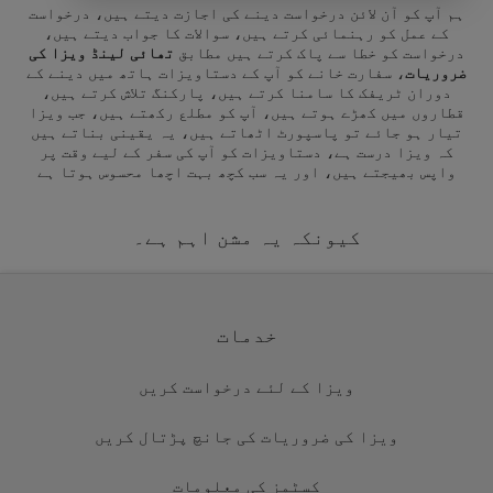
ہم آپ کو آن لائن درخواست دینے کی اجازت دیتے ہیں، درخواست
کے عمل کو رہنمائی کرتے ہیں، سوالات کا جواب دیتے ہیں،
درخواست کو خطا سے پاک کرتے ہیں مطابق
تھائی لینڈ ویزا کی
ضروریات
، سفارت خانے کو آپ کے دستاویزات ہاتھ میں دینے کے
دوران ٹریفک کا سامنا کرتے ہیں، پارکنگ تلاش کرتے ہیں،
قطاروں میں کھڑے ہوتے ہیں، آپ کو مطلع رکھتے ہیں، جب ویزا
تیار ہو جائے تو پاسپورٹ اٹھاتے ہیں، یہ یقینی بناتے ہیں
کہ ویزا درست ہے، دستاویزات کو آپ کی سفر کے لیے وقت پر
واپس بھیجتے ہیں، اور یہ سب کچھ بہت اچھا محسوس ہوتا ہے
کیونکہ یہ مشن اہم ہے۔
خدمات
ویزا کے لئے درخواست کریں
ویزا کی ضروریات کی جانچ پڑتال کریں
کسٹمز کی معلومات