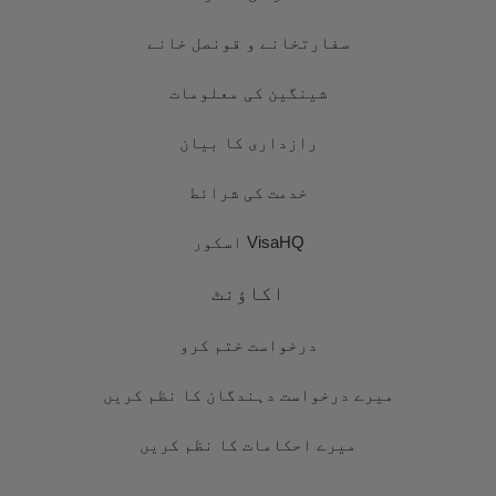
سفارتخانے و قونصل خانے
شینگین کی معلومات
رازداری کا بیان
خدمت کی شرائط
VisaHQ اسکور
اکاؤنٹ
درخواست ختم کرو
میرے درخواست دہندگان کا نظم کریں
میرے احکامات کا نظم کریں