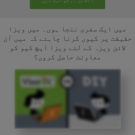
آنلائن درخواست دیں
میں ایک سفری ننجا ہوں۔ میں ویزا
حقیقت پر کیوں کرنا چاہئے کہ میں آن
لائن ویزہ کے لئے ویزا ایچ کیو کو
معاونت حاصل کروں؟