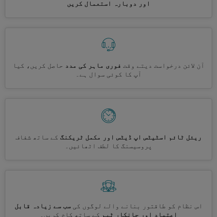
اور دوبارہ استعمال کریں
آن لائن درخواست دیتے وقت
فوری ماہر کی مدد
حاصل کریں، کیا
آپ کا کوئی سوال ہے۔
ریئل ٹائم اسٹیٹس اپ ڈیٹس اور مکمل ٹریکنگ
کے ساتھ شفاف
پروسیسنگ کا لطف اٹھائیں۔
اس نظام کو طاقتور بنانے والے لوگوں کی
سب سے زیادہ قابل
اعتماد اور جانکار ٹیم
کے ساتھ کام کریں۔