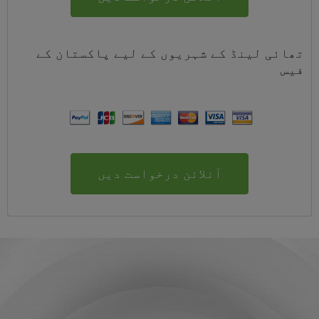
تھائی لینڈ کے شہریوں کے لیے
پاکستان
کے
فیس
آنلائن درخواست دیں