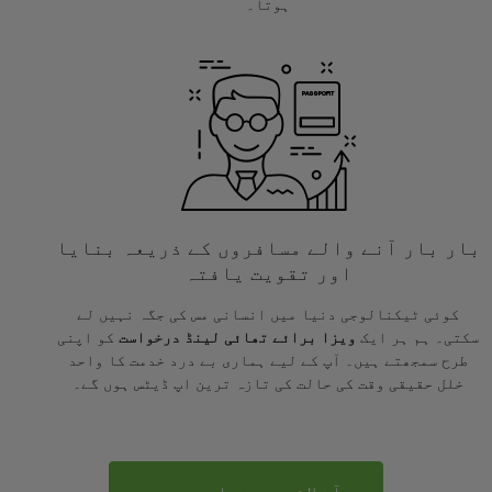
ہوتا۔
بار بار آنے والے مسافروں کے ذریعہ بنایا
اور تقویت یافتہ
کوئی ٹیکنالوجی دنیا میں انسانی مس کی جگہ نہیں لے
سکتی۔ ہم ہر ایک
ویزا برائے تھائی لینڈ درخواست
کو اپنی
طرح سمجھتے ہیں۔ آپ کے لیے ہماری بے درد خدمت کا واحد
خلل حقیقی وقت کی حالت کی تازہ ترین اپ ڈیٹس ہوں گے۔