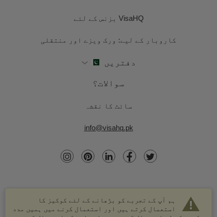
VisaHQ بزنس کے لئے
کاروبار کے لیے: ورک ویزے اور منتقلی
دفتریں
سوالات؟
سائٹ کا نقشہ
info@visahq.pk
ہم آپ کے تجربے کو بڑھانے کے لئے کوکیز کا
استعمال کرتے ہیں اور استعمال کرنے میں ہمیں مدد