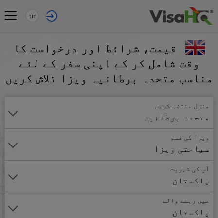
ur
قیمت، شرائط اور درخواست کا
وقت شامل کر کے اپنی سفر کے لئے
مناسب متحدہ برطانیہ ویزا تلاش کریں
منزل منتخب کریں
متحدہ برطانیہ
ویزا کی قسم
سیاحتی ویزا
آپ کی شہریت
پاکستان
میں رہنے والے
پاکستان