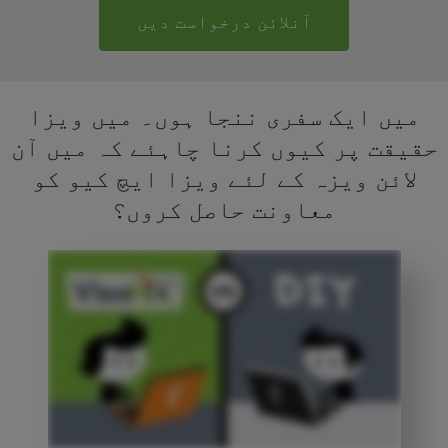
آنلائن درخواست دیں
میں ایک سفری ننجا ہوں۔ میں ویزا
حقیقت پر کیوں کرنا چاہئے کہ میں آن
لائن ویزہ کے لئے ویزا ایچ کیو کو
معاونت حاصل کروں؟