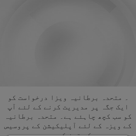
۔ متحدہ برطانیہ ویزا درخواست کو
ایک جگہ پر مدیریت کرنے کے لئے آپ
کو سب کچھ چاہئے ہے۔ متحدہ برطانیہ
کے ویزہ کے لئے آپلیکیشن کے پروسیس
کو تیز کریں۔