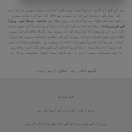
ہم آپ کو آن لائن درخواست دینے کی اجازت دیتے ہیں، درخواست
کے عمل کو رہنمائی کرتے ہیں، سوالات کا جواب دیتے ہیں،
درخواست کو خطا سے پاک کرتے ہیں مطابق
متحدہ برطانیہ ویزا
کی ضروریات
، سفارت خانے کو آپ کے دستاویزات ہاتھ میں دینے
کے دوران ٹریفک کا سامنا کرتے ہیں، پارکنگ تلاش کرتے ہیں،
قطاروں میں کھڑے ہوتے ہیں، آپ کو مطلع رکھتے ہیں، جب ویزا
تیار ہو جائے تو پاسپورٹ اٹھاتے ہیں، یہ یقینی بناتے ہیں
کہ ویزا درست ہے، دستاویزات کو آپ کی سفر کے لیے وقت پر
واپس بھیجتے ہیں، اور یہ سب کچھ بہت اچھا محسوس ہوتا ہے
کیونکہ یہ مشن اہم ہے۔
خدمات
ویزا کے لئے درخواست کریں
ویزا کی ضروریات کی جانچ پڑتال کریں