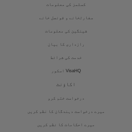
کسٹمز کی معلومات
سفارتخانے و قونصل خانے
شینگین کی معلومات
رازداری کا بیان
خدمت کی شرائط
VisaHQ اسکور
اکاؤنٹ
درخواست ختم کرو
میرے درخواست دہندگان کا نظم کریں
میرے احکامات کا نظم کریں