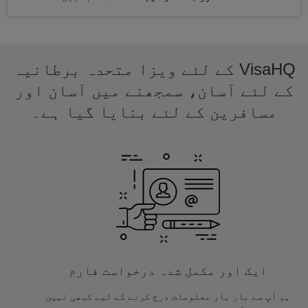
VisaHQ کے لئے ویزا متحدہ برطانیہ
کے لئے آسان، سمجھنے میں آسان اور
مسافرین کے لئے بنایا گیا ہے۔
ایک اور مکمل شدہ درخواست فارم
ہم آپ سے بار بار معلومات درج کرنے کے لیے کبھی نہیں