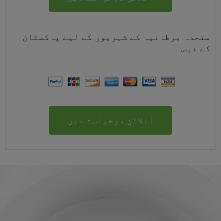
متحدہ برطانیہ کے شہریوں کے لیے
پاکستان
کے
فیس
آنلائن درخواست دیں