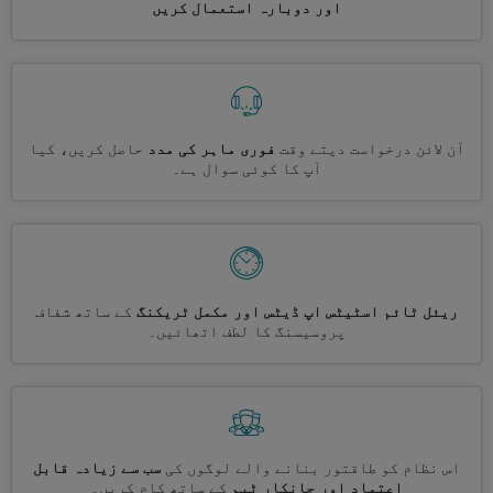
اور دوبارہ استعمال کریں
آن لائن درخواست دیتے وقت
فوری ماہر کی مدد
حاصل کریں، کیا
آپ کا کوئی سوال ہے۔
ریئل ٹائم اسٹیٹس اپ ڈیٹس اور مکمل ٹریکنگ
کے ساتھ شفاف
پروسیسنگ کا لطف اٹھائیں۔
اس نظام کو طاقتور بنانے والے لوگوں کی
سب سے زیادہ قابل
اعتماد اور جانکار ٹیم
کے ساتھ کام کریں۔