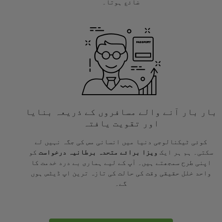
ضائع ہوتا۔
بار بار آنے والے مسافروں کے ذریعہ بنایا
اور تقویت یافتہ
کوئی ٹیکنالوجی دنیا میں انسانی مس کی جگہ نہیں لے
سکتی۔ ہم ہر ایک
ویزا برائے متحدہ برطانیہ درخواست
کو
اپنی طرح سمجھتے ہیں۔ آپ کے لیے ہماری بے درد خدمت کا
واحد خلل حقیقی وقت کی حالت کی تازہ ترین اپ ڈیٹس ہوں
گے۔