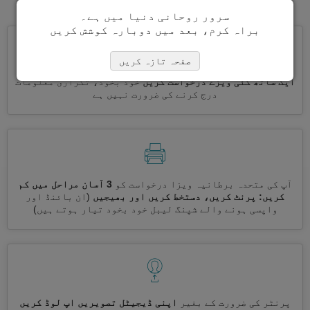
سرور روحانی دنیا میں ہے۔
براہ کرم، بعد میں دوبارہ کوشش کریں
صفحہ تازہ کریں
ایک ساتھ کئی ویزے درخواست کریں
خود بخود، تکراری معلومات
درج کرنے کی ضرورت نہیں ہے
آپ کی متحدہ برطانیہ ویزا درخواست کو
3 آسان مراحل میں کم
کریں: پرنٹ کریں، دستخط کریں اور بھیجیں
(ان بائنڈ اور
واپسی ہونے والے شپنگ لیبل خود بخود تیار ہوتے ہیں)
پرنٹر کی ضرورت کے بغیر
اپنی ڈیجیٹل تصویریں اپ لوڈ کریں