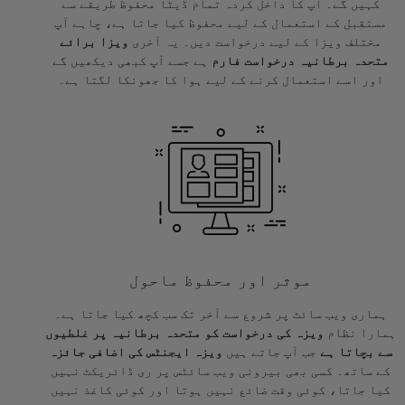
کہیں گے۔ آپ کا داخل کردہ تمام ڈیٹا محفوظ طریقے سے
مستقبل کے استعمال کے لیے محفوظ کیا جاتا ہے، چاہے آپ
مختلف ویزا کے لیے درخواست دیں۔ یہ آخری
ویزا برائے
متحدہ برطانیہ درخواست فارم
ہے جسے آپ کبھی دیکھیں گے
اور اسے استعمال کرنے کے لیے ہوا کا جھونکا لگتا ہے۔
موثر اور محفوظ ماحول
ہماری ویب سائٹ پر شروع سے آخر تک سب کچھ کیا جاتا ہے۔
ہمارا نظام
ویزہ کی درخواست کو متحدہ برطانیہ پر غلطیوں
سے بچاتا ہے
جب آپ جاتے ہیں
ویزہ ایجنٹس کی اضافی جائزہ
کے ساتھ۔ کسی بھی بیرونی ویب سائٹس پر ری ڈائریکٹ نہیں
کیا جاتا، کوئی وقت ضائع نہیں ہوتا اور کوئی کاغذ نہیں